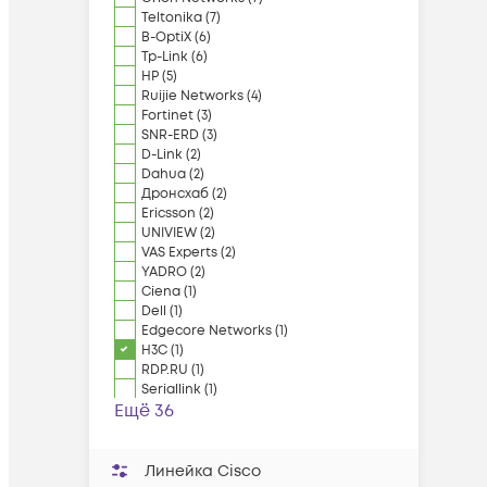
Teltonika
(
7
)
B-OptiX
(
6
)
Tp-Link
(
6
)
HP
(
5
)
Ruijie Networks
(
4
)
Fortinet
(
3
)
SNR-ERD
(
3
)
D-Link
(
2
)
Dahua
(
2
)
Дронсхаб
(
2
)
Ericsson
(
2
)
UNIVIEW
(
2
)
VAS Experts
(
2
)
YADRO
(
2
)
Ciena
(
1
)
Dell
(
1
)
Edgecore Networks
(
1
)
H3C
(
1
)
RDP.RU
(
1
)
Seriallink
(
1
)
Ещё 36
Линейка Cisco