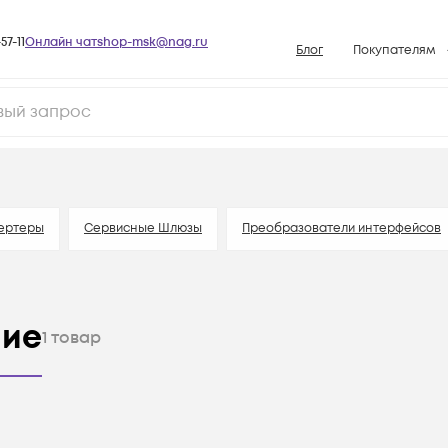
57-11
Онлайн чат
shop-msk@nag.ru
Блог
Покупателям
Способы опла
Документы
Политика рабо
Условия доста
Гарантийное о
ертеры
Сервисные Шлюзы
Преобразователи интерфейсов
Возврат товар
Вопросы и отв
ние
База знаний
1
товар
Конфигуратор