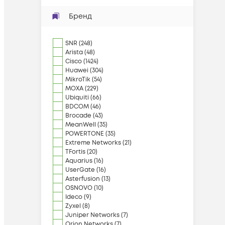
Бренд
SNR
(
248
)
Arista
(
48
)
Cisco
(
1424
)
Huawei
(
304
)
MikroTik
(
54
)
MOXA
(
229
)
Ubiquiti
(
66
)
BDCOM
(
46
)
Brocade
(
43
)
MeanWell
(
35
)
POWERTONE
(
35
)
Extreme Networks
(
21
)
TFortis
(
20
)
Aquarius
(
16
)
UserGate
(
16
)
Asterfusion
(
13
)
OSNOVO
(
10
)
Ideco
(
9
)
Zyxel
(
8
)
Juniper Networks
(
7
)
Orion Networks
(
7
)