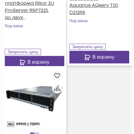
платформа Rikor 2U
Aquarius AQserv T50
ProServer RSP7225,
D212RS
до двух
Под заказ
процессоров Intel
Под заказ
Xeon Scalable 3gen,
DDR4, 25x2.5",
резервируемый БП
Запросить цену
Запросить цену
В корзину
В корзину