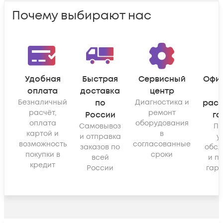
Почему выбирают нас
Удобная
Быстрая
Сервисный
Офи
оплата
доставка
центр
Безналичный
по
Диагностика и
рас
расчёт,
ремонт
России
га
оплата
оборудования
Самовывоз
По
картой и
в
и отправка
у
возможность
согласованные
заказов по
обсл
покупки в
сроки
всей
и п
кредит
России
гара