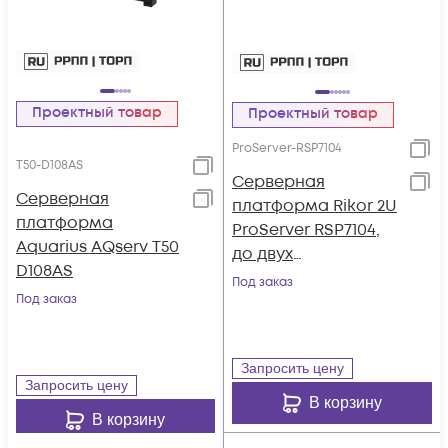
Проектный товар
Проектный товар
ProServer-RSP7104
T50-D108AS
Серверная
Серверная
платформа Rikor 2U
платформа
ProServer RSP7104,
Aquarius AQserv T50
до двух
D108AS
процессоров Intel
Под заказ
Под заказ
Xeon Scalable 3gen,
DDR4, 4x3.5",
резервируемый БП
Запросить цену
Запросить цену
В корзину
В корзину