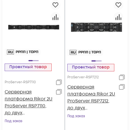
Проектный товар
Проектный товар
ProServer-RSP7212
ProServer-RSP7110
Серверная
Серверная
платформа Rikor 2U
платформа Rikor 2U
ProServer RSP7212,
ProServer RSP7110,
до двух
до двух
процессоров Intel
Под заказ
процессоров Intel
Под заказ
Xeon Scalable 3gen,
Xeon Scalable 3gen,
DDR4, 12x3.5",