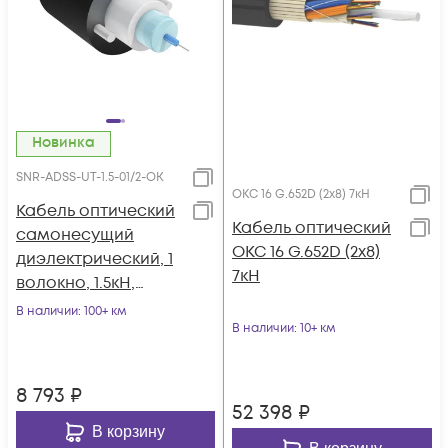
Новинка
SNR-ADSS-UT-1.5-01/2-OK
ОКС 16 G.652D (2х8) 7кН
Кабель оптический
Кабель оптический
самонесущий
ОКС 16 G.652D (2х8)
диэлектрический, 1
7кН
волокно, 1.5кН,
катушка 2км.
В наличии
: 100+ км
В наличии
: 10+ км
8 793
₽
52 398
₽
В корзину