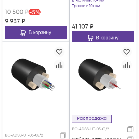
В наличии
: 10+ км
Транзит
: 10+ км
10 500
₽
-
5
%
9 937
₽
41 107
₽
В корзину
В корзину
Распродажа
BO-ADSS-UT-03-01/2
BO-ADSS-UT-03-08/2