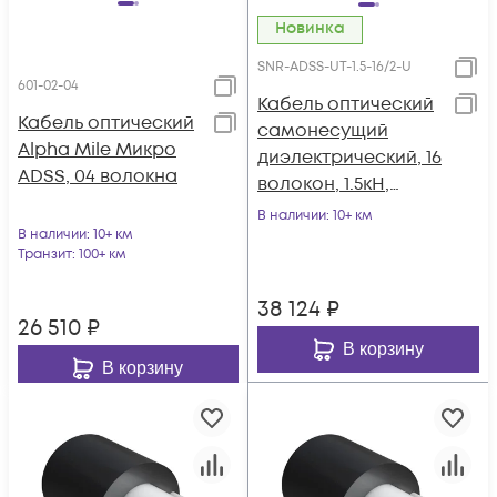
Новинка
SNR-ADSS-UT-1.5-16/2-U
601-02-04
Кабель оптический
Кабель оптический
самонесущий
Alpha Mile Микро
диэлектрический, 16
ADSS, 04 волокна
волокон, 1.5кН,
катушка 2км.
В наличии
: 10+ км
В наличии
: 10+ км
Транзит
: 100+ км
38 124
₽
26 510
₽
В корзину
В корзину