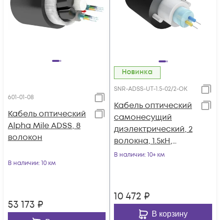
Новинка
SNR-ADSS-UT-1.5-02/2-OK
601-01-08
Кабель оптический
Кабель оптический
самонесущий
Alpha Mile ADSS, 8
диэлектрический, 2
волокон
волокна, 1.5кН,
катушка 2км.
В наличии
: 10+ км
В наличии
: 10 км
10 472
₽
53 173
₽
В корзину