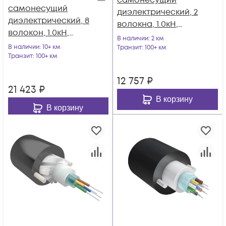
самонесущий
самонесущий
диэлектрический, 2
диэлектрический, 8
волокна, 1.0кН,
волокон, 1.0кН,
5.0мм, катушка 2км.
В наличии
: 2 км
5.0мм, катушка 2км.
В наличии
: 10+ км
Транзит
: 100+ км
Транзит
: 100+ км
12 757
₽
21 423
₽
В корзину
В корзину