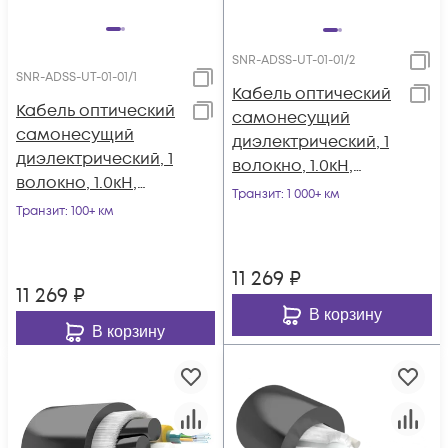
SNR-ADSS-UT-01-01/2
SNR-ADSS-UT-01-01/1
Кабель оптический
Кабель оптический
самонесущий
самонесущий
диэлектрический, 1
диэлектрический, 1
волокно, 1.0кН,
волокно, 1.0кН,
5.0мм, катушка 2км.
Транзит
: 1 000+ км
5.0мм, катушка 1км.
Транзит
: 100+ км
11 269
₽
11 269
₽
В корзину
В корзину