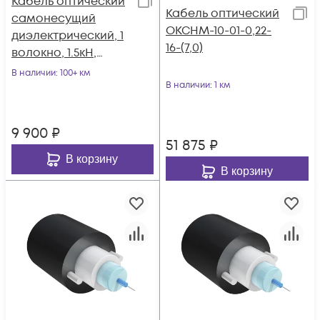
Кабель оптический
Кабель оптический
самонесущий
ОКСНМ-10-01-0,22-
диэлектрический, 1
16-(7,0)
волокно, 1.5кН,
катушка 2км.
В наличии
: 100+ км
В наличии
: 1 км
9 900
₽
51 875
₽
В корзину
В корзину