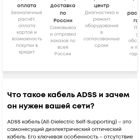
оплата
доставка
центр
Безналичный
по
Диагностика и
рас
расчёт,
ремонт
России
га
оплата
оборудования
Самовывоз
По
картой и
в
и отправка
у
возможность
согласованные
заказов по
обсл
покупки в
сроки
всей
и п
кредит
России
гара
Что такое кабель ADSS и зачем
он нужен вашей сети?
ADSS кабель (All-Dielectric Self-Supporting) – это
самонесущий диэлектрический оптический
кабель. Его ключевая особенность – отсутствие