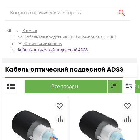
Каталог
Кабельная продукция, СКС и компоненты ВОЛС
Оптический кабель
Кабель оптический подвесной ADSS
Кабель оптический подвесной ADSS
По популярности
Все товары
В 