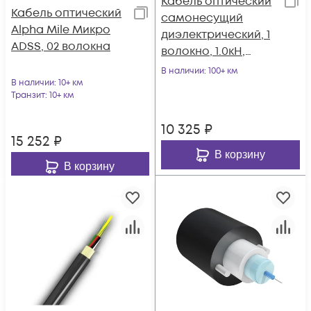
Кабель оптический
Кабель оптический
самонесущий
Alpha Mile Микро
диэлектрический, 1
ADSS, 02 волокна
волокно, 1.0кН,
катушка 2км.
В наличии
: 100+ км
В наличии
: 10+ км
Транзит
: 10+ км
10 325
₽
15 252
₽
В корзину
В корзину