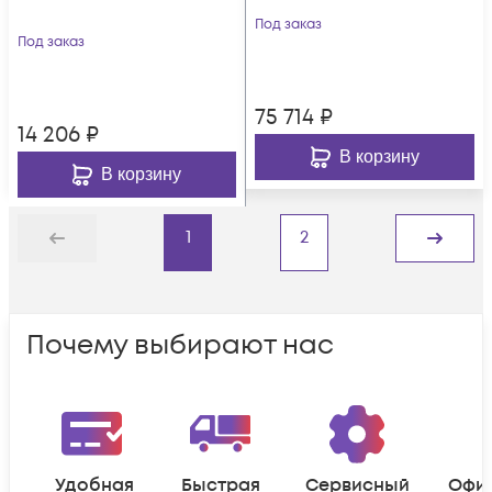
Под заказ
Под заказ
75 714
₽
14 206
₽
В корзину
В корзину
1
2
Назад
Дальше
Почему выбирают нас
Удобная
Быстрая
Сервисный
Офи