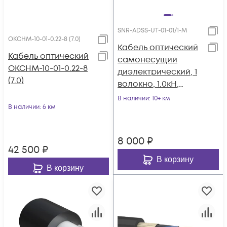
SNR-ADSS-UT-01-01/1-M
ОКСНМ-10-01-0.22-8 (7.0)
Кабель оптический
Кабель оптический
самонесущий
ОКСНМ-10-01-0.22-8
диэлектрический, 1
(7.0)
волокно, 1.0кН,
катушка 1км.
В наличии
: 10+ км
В наличии
: 6 км
8 000
₽
42 500
₽
В корзину
В корзину