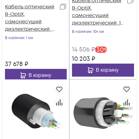
Кабель оптический
Кабель оптический
B-OptiX,
B-OptiX,
самонесущий
самонесущий
диэлектрический, 1
диэлектрический, 8
волокно, 3.0кН, FRP
В наличии
: 10+ км
волокон, 3.0кН, FRP
1,8 мм, катушка 2 км.
В наличии
: 1 км
1,8 мм, катушка 2 км.
14 506
₽
-
30
%
10 203
₽
37 678
₽
В корзину
В корзину