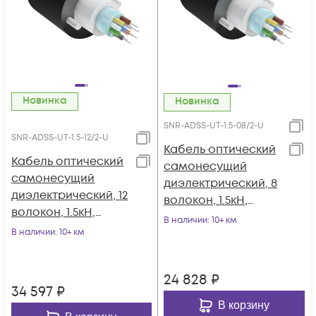
Новинка
Новинка
SNR-ADSS-UT-1.5-08/2-U
SNR-ADSS-UT-1.5-12/2-U
Кабель оптический
Кабель оптический
самонесущий
самонесущий
диэлектрический, 8
диэлектрический, 12
волокон, 1.5кН,
волокон, 1.5кН,
катушка 2км.
В наличии
: 10+ км
катушка 2км.
В наличии
: 10+ км
24 828
₽
34 597
₽
В корзину