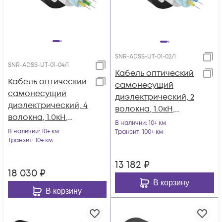
SNR-ADSS-UT-01-02/1
SNR-ADSS-UT-01-04/1
Кабель оптический
Кабель оптический
самонесущий
самонесущий
диэлектрический, 2
диэлектрический, 4
волокна, 1.0кН,
волокна, 1.0кН,
5.0мм, катушка 1км.
В наличии
: 10+ км
5.0мм, катушка 1км.
В наличии
: 10+ км
Транзит
: 100+ км
Транзит
: 10+ км
13 182
₽
18 030
₽
В корзину
В корзину