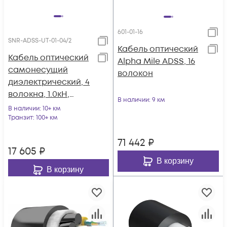
601-01-16
SNR-ADSS-UT-01-04/2
Кабель оптический
Кабель оптический
Alpha Mile ADSS, 16
самонесущий
волокон
диэлектрический, 4
волокна, 1.0кН,
В наличии
: 9 км
5.0мм, катушка 2км.
В наличии
: 10+ км
Транзит
: 100+ км
71 442
₽
17 605
₽
В корзину
В корзину