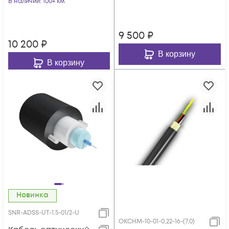
В наличии
: 100+ км
9 500
₽
10 200
₽
В корзину
В корзину
Новинка
SNR-ADSS-UT-1.5-01/2-U
ОКСНМ-10-01-0,22-16-(7,0)