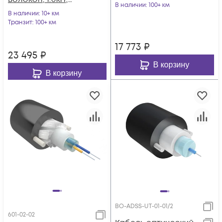
катушка 2км.
В наличии
: 100+ км
5.0мм, катушка 1км.
В наличии
: 10+ км
Транзит
: 100+ км
17 773
₽
23 495
₽
В корзину
В корзину
BO-ADSS-UT-01-01/2
601-02-02