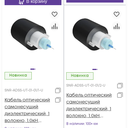
В корзину
Новинка
Новинка
SNR-ADSS-UT-01-01/2-U
SNR-ADSS-UT-01-01/1-U
Кабель оптический
Кабель оптический
самонесущий
самонесущий
диэлектрический, 1
диэлектрический, 1
волокно, 1.0кН,
волокно, 1.0кН,
катушка 2км.
В наличии
: 100+ км
катушка 1км.