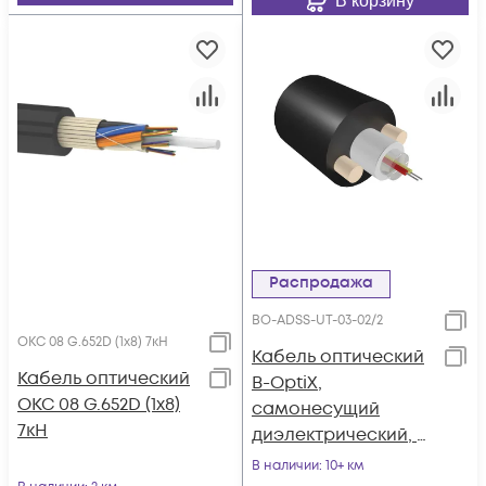
В корзину
Распродажа
BO-ADSS-UT-03-02/2
ОКС 08 G.652D (1х8) 7кН
Кабель оптический
Кабель оптический
B-OptiX,
ОКС 08 G.652D (1х8)
самонесущий
7кН
диэлектрический, 2
волокна, 3.0кН, FRP
В наличии
: 10+ км