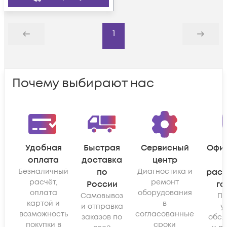
1
Назад
Дальше
Почему выбирают нас
Удобная
Быстрая
Сервисный
Офи
оплата
доставка
центр
Безналичный
по
Диагностика и
рас
расчёт,
ремонт
России
га
оплата
оборудования
Самовывоз
По
картой и
в
и отправка
у
возможность
согласованные
заказов по
обсл
покупки в
сроки