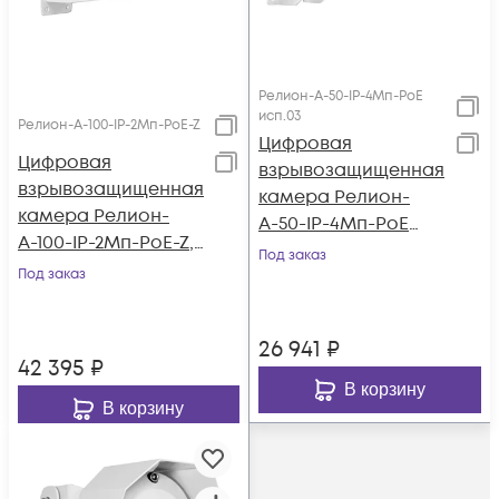
Релион-А-50-IP-4Мп-PоE
исп.03
Релион-А-100-IP-2Мп-PоE-Z
Цифровая
Цифровая
взрывозащищенная
взрывозащищенная
камера Релион-
камера Релион-
А-50-IP-4Мп-PоE
А-100-IP-2Мп-PоE-Z,
исп.03, 4Мп,
Под заказ
2Мп,
Под заказ
чувствительность
чувствительность
0,005Лк, DC12V/РоЕ
0,005Лк, ИК-
IEEE 802.3af
26 941
₽
подсветка до 20м,
42 395
₽
DC12V/РоЕ IEEE
В корзину
802.3at, моториз.
В корзину
объек