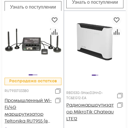
Узнать о поступлении
Узнать о поступлении
Распродажа остатков
RUT955T033B0
RBD53G-5HacD2HnD-
TC&EG12-EA
Промышленный Wi-
Радиомаршрутизат
Fi/4G
ор MikroTik Chateau
маршрутизатор
LTE12
Teltonika RUT955 (в