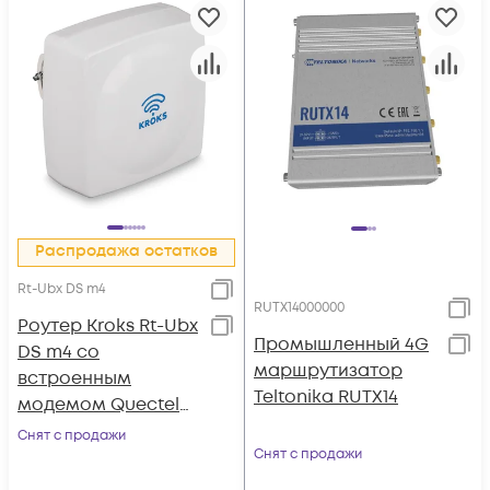
Распродажа остатков
Rt-Ubx DS m4
RUTX14000000
Роутер Kroks Rt-Ubx
Промышленный 4G
DS m4 со
маршрутизатор
встроенным
Teltonika RUTX14
модемом Quectel
LTE cat.4
Снят с продажи
Снят с продажи