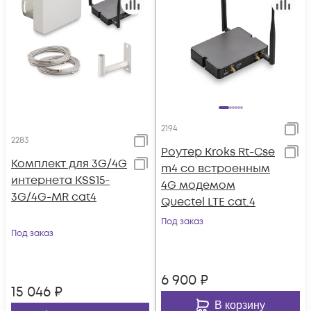
2194
2283
Роутер Kroks Rt-Cse
Комплект для 3G/4G
m4 со встроенным
интернета KSS15-
4G модемом
3G/4G-MR cat4
Quectel LTE cat.4
Под заказ
Под заказ
6 900
₽
15 046
₽
В корзину