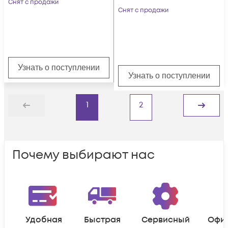
комплекте GNSS-
Снят с продажи
Снят с продажи
антенна)
Узнать о поступлении
Узнать о поступлении
1
2
Назад
Дальше
Почему выбирают нас
Удобная
Быстрая
Сервисный
Офи