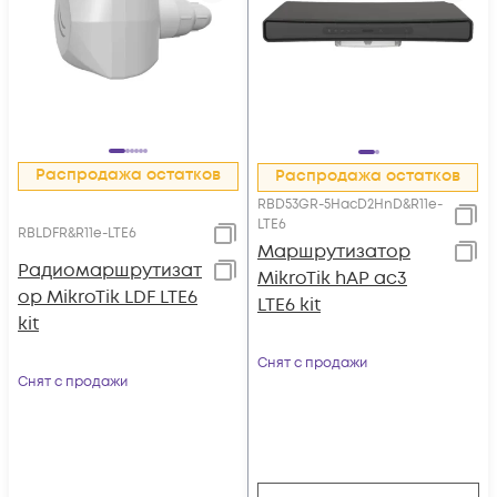
Распродажа остатков
Распродажа остатков
RBD53GR-5HacD2HnD&R11e-
LTE6
RBLDFR&R11e-LTE6
Маршрутизатор
Радиомаршрутизат
MikroTik hAP ac3
ор MikroTik LDF LTE6
LTE6 kit
kit
Снят с продажи
Снят с продажи