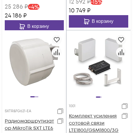
12 592
₽
-
15
%
25 286
₽
-
4
%
10 749
₽
24 186
₽
В корзину
В корзину
1001
SXTR&FG621-EA
Комплект усиления
Радиомаршрутизат
сотовой связи
ор MikroTik SXT LTE6
LTE1800/GSM1800/3G