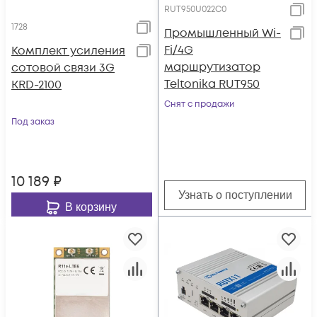
RUT950U022C0
1728
Промышленный Wi-
Fi/4G
Комплект усиления
маршрутизатор
сотовой связи 3G
Teltonika RUT950
KRD-2100
Снят с продажи
Под заказ
10 189
₽
Узнать о поступлении
В корзину