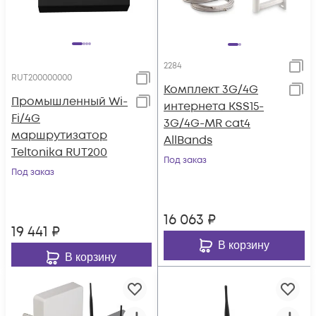
2284
RUT200000000
Комплект 3G/4G
Промышленный Wi-
интернета KSS15-
Fi/4G
3G/4G-MR cat4
маршрутизатор
AllBands
Teltonika RUT200
Под заказ
Под заказ
16 063
₽
19 441
₽
В корзину
В корзину