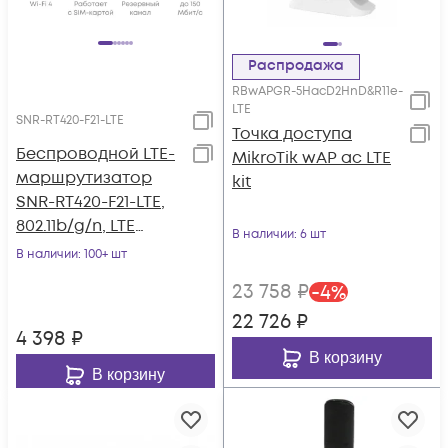
Распродажа
RBwAPGR-5HacD2HnD&R11e-
LTE
SNR-RT420-F21-LTE
Точка доступа
Беспроводной LTE-
MikroTik wAP ac LTE
маршрутизатор
kit
SNR-RT420-F21-LTE,
802.11b/g/n, LTE
В наличии
: 6 шт
Cat.4, 3xFE RJ45
В наличии
: 100+ шт
23 758
₽
-
4
%
22 726
₽
4 398
₽
В корзину
В корзину