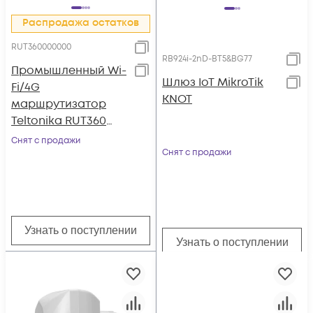
Распродажа остатков
RUT360000000
RB924i-2nD-BT5&BG77
Промышленный Wi-
Шлюз IoT MikroTik
Fi/4G
KNOT
маршрутизатор
Teltonika RUT360
(LTE cat.6)
Снят с продажи
Снят с продажи
Узнать о поступлении
Узнать о поступлении