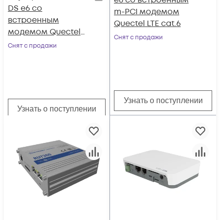
e6 со встроенным
DS e6 со
m-PCI модемом
встроенным
Quectel LTE cat.6
модемом Quectel
Снят с продажи
LTE cat.6
Снят с продажи
Узнать о поступлении
Узнать о поступлении