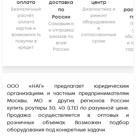
оплата
доставка
центр
Безналичный
по
Диагностика и
рас
расчёт,
ремонт
России
га
оплата
оборудования
Самовывоз
По
картой и
в
и отправка
у
возможность
согласованные
заказов по
обсл
покупки в
сроки
всей
и п
кредит
России
гара
ООО «НАГ» предлагает юридическим
организациям и частным предпринимателям
Москвы, МО и других регионов России
купить роутеры 3G, 4G (LTE) по разумной цене.
Продажа осуществляется в оптовых и
розничных объемах. Возможен подбор
оборудования под конкретные задачи.