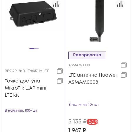
Распродажа
ASMAM0008
RB912R-2nD-LTm&R11e-LTE
LTE антенна Huawei
Точка доступа
ASMAM0008
MikroTik LtAP mini
LTE kit
В наличии
: 10+ шт
В наличии
: 100+ шт
5 135
₽
-
62
%
1 967
₽