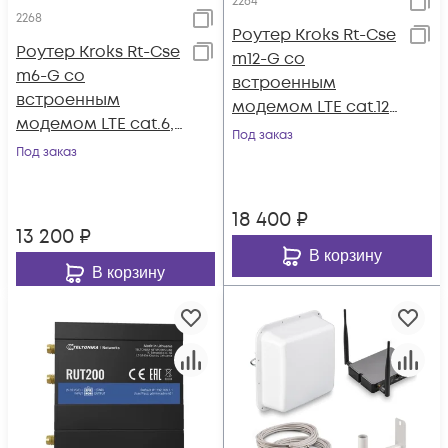
2264
2268
Роутер Kroks Rt-Cse
Роутер Kroks Rt-Cse
m12-G со
m6-G со
встроенным
встроенным
модемом LTE cat.12,
модемом LTE cat.6,
WiFi 2,4+5 ГГц
Под заказ
WiFi 2,4+5 ГГц
Под заказ
18 400
₽
13 200
₽
В корзину
В корзину