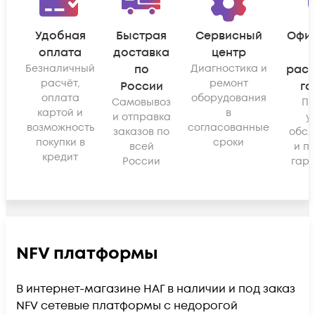
Удобная
Быстрая
Сервисный
Офи
оплата
доставка
центр
Безналичный
по
Диагностика и
рас
расчёт,
ремонт
России
га
оплата
оборудования
Самовывоз
По
картой и
в
и отправка
у
возможность
согласованные
заказов по
обсл
покупки в
сроки
всей
и п
кредит
России
гара
NFV платформы
В интернет-магазине НАГ в наличии и под заказ
NFV сетевые платформы с недорогой