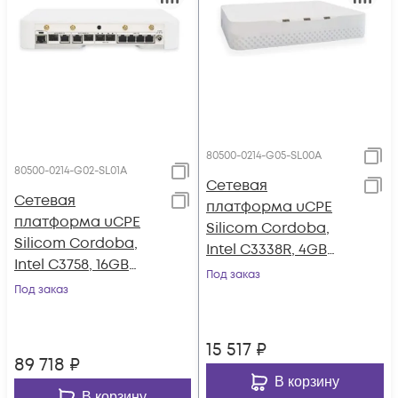
80500-0214-G05-SL00A
80500-0214-G02-SL01A
Сетевая
Сетевая
платформа uCPE
платформа uCPE
Silicom Cordoba,
Silicom Cordoba,
Intel C3338R, 4GB
Intel C3758, 16GB
RAM ECC, 32GB
Под заказ
RAM ECC, 128GB
Под заказ
eMMC SSD
NVMe SSD, 4G LTE
Cat12, Wi-Fi 6 AP
15 517
₽
89 718
₽
В корзину
В корзину