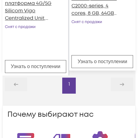
платформа 4G/5G
C2000-series, 4
Silicom Vigo
cores, 8 GB, 64GB
Centralized Unit,
eMMC
Снят с продажи
Intel D2183IT, DDR4
Снят с продажи
128GB, Intel X710
4x10GE adapter,
Lisbon Turbo/LDPC
encode adapter
Узнать о поступлении
Узнать о поступлении
1
Назад
Дальше
Почему выбирают нас