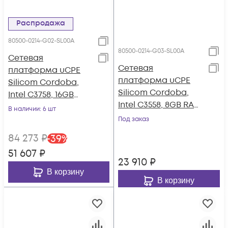
Распродажа
80500-0214-G02-SL00A
80500-0214-G03-SL00A
Сетевая
Сетевая
платформа uCPE
платформа uCPE
Silicom Cordoba,
Silicom Cordoba,
Intel C3758, 16GB
Intel C3558, 8GB RAM
RAM ECC, 128GB
В наличии
: 6 шт
ECC, 64GB eMMC
NVMe SSD
Под заказ
SSD
84 273
₽
-
39
%
51 607
₽
23 910
₽
В корзину
В корзину