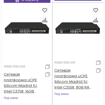
90500-0150-G01
90500-0150-G03
Сетевая
Сетевая
платформа uCPE
платформа uCPE
Silicom Madrid 1U,
Silicom Madrid 1U,
Intel C3558, 8GB RAM,
Intel C3758, 16GB
64GB eMMC
Под заказ
RAM, 128GB M.2
Под заказ