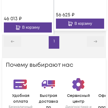
56 625
₽
46 013
₽
В корзину
В корзину
1
Назад
Дальше
Почему выбирают нас
Удобная
Быстрая
Сервисный
Офи
оплата
доставка
центр
Безналичный
по
Диагностика и
рас