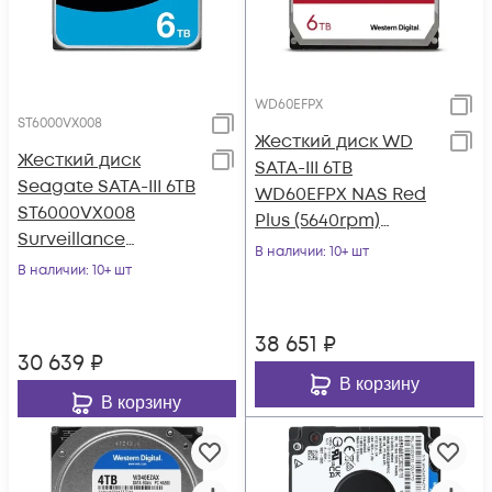
WD60EFPX
ST6000VX008
Жесткий диск WD
Жесткий диск
SATA-III 6TB
Seagate SATA-III 6TB
WD60EFPX NAS Red
ST6000VX008
Plus (5640rpm)
Surveillance
256Mb 3.5"
В наличии
: 10+ шт
Skyhawk 4KN
В наличии
: 10+ шт
(5400rpm) 256Mb 3.5"
38 651
₽
30 639
₽
В корзину
В корзину