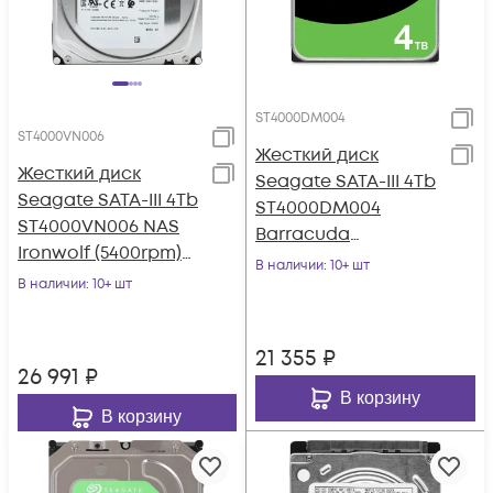
ST4000DM004
ST4000VN006
Жесткий диск
Жесткий диск
Seagate SATA-III 4Tb
Seagate SATA-III 4Tb
ST4000DM004
ST4000VN006 NAS
Barracuda
Ironwolf (5400rpm)
(5400rpm) 256Mb 3.5"
В наличии
: 10+ шт
256Mb 3.5"
В наличии
: 10+ шт
21 355
₽
26 991
₽
В корзину
В корзину