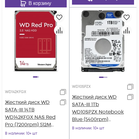
В корзину
WD10SPZX
WD142KFGX
Жесткий диск WD
Жесткий диск WD
SATA-III 1Tb
SATA-III 14TB
WD10SPZX Notebook
WD142KFGX NAS Red
Blue (5400rpm)
Pro (7200rpm) 512Mb
128Mb 2.5"
В наличии
: 10+ шт
3.5"
В наличии
: 10+ шт