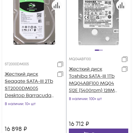
MQ04ABF100
ST2000DM005
Жесткий диск
Жесткий диск
Toshiba SATA-III 1Tb
Seagate SATA-III 2Tb
MQ04ABF100 MQ04
ST2000DM005
512E (5400rpm) 128Mb
Desktop Barracuda
2.5"
В наличии
: 100+ шт
(5400rpm) 256Mb 3.5"
В наличии
: 10+ шт
16 712
₽
16 898
₽