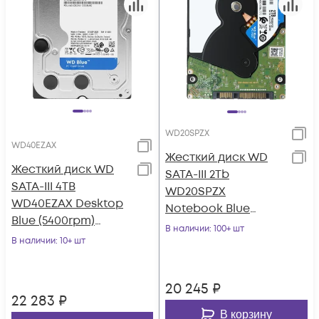
WD20SPZX
WD40EZAX
Жесткий диск WD
Жесткий диск WD
SATA-III 2Tb
SATA-III 4TB
WD20SPZX
WD40EZAX Desktop
Notebook Blue
Blue (5400rpm)
(5400rpm) 128Mb 2.5"
В наличии
: 100+ шт
256Mb 3.5"
В наличии
: 10+ шт
20 245
₽
22 283
₽
В корзину