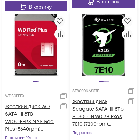
В корзину
В корзину
ST8000NM017B
WD80EFPX
Жесткий диск
Жесткий диск WD
Seagate SATA-III 8Tb
SATA-III 8TB
ST8000NM017B Exos
WD80EFPX NAS Red
7E10 (7200rpm)
Plus (5640rpm)
256Mb 3.5"
Под заказ
256Mb 3.5"
В наличии
: 10+ шт