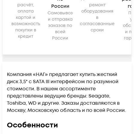
расчёт,
ремонт
России
га
оплата
оборудования
Самовывоз
По
картой и
в
и отправка
у
возможность
согласованные
заказов по
обсл
покупки в
сроки
всей
и п
кредит
России
гара
Компания «НАГ» предлагает купить жесткий
диск 3,5" с SATA III интерфейсом по разумной
стоимости. В нашем ассортименте
представлены ведущие бренды: Seagate,
Toshiba, WD и другие. Заказы доставляются в
Москву, Московскую область и по всей России.
Особенности