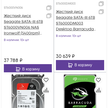
ST6000DM003
ST6000VN006
Жесткий диск
Жесткий диск
Seagate SATA-III 6TB
Seagate SATA-III 6TB
ST6000DM003
ST6000VN006 NAS
Desktop Barracuda
Ironwolf (5400rpm)
(5400rpm) 256Mb 3.5"
В наличии
: 10+ шт
256Mb 3.5"
В наличии
: 10+ шт
30 639
₽
37 788
₽
В корзину
В корзину