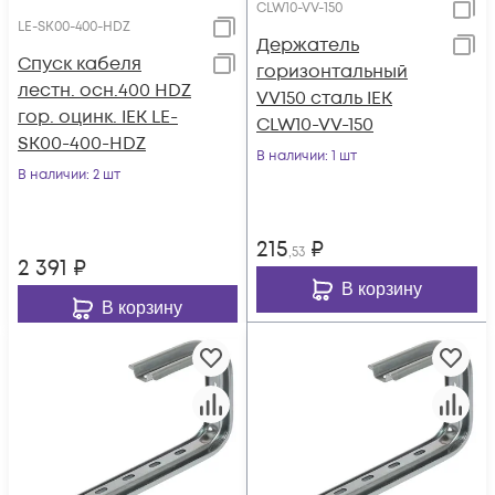
CLW10-VV-150
LE-SK00-400-HDZ
Держатель
Спуск кабеля
горизонтальный
лестн. осн.400 HDZ
VV150 сталь IEK
гор. оцинк. IEK LE-
CLW10-VV-150
SK00-400-HDZ
В наличии
: 1 шт
В наличии
: 2 шт
215
₽
,53
2 391
₽
В корзину
В корзину