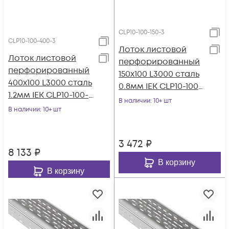
CLP10-100-150-3
CLP10-100-400-3
Лоток листовой
Лоток листовой
перфорированный
перфорированный
150х100 L3000 сталь
400х100 L3000 сталь
0.8мм IEK CLP10-100-
1.2мм IEK CLP10-100-
150-3
В наличии
: 10+ шт
400-3
В наличии
: 10+ шт
3 472
₽
8 133
₽
В корзину
В корзину