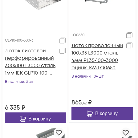
LO0650
CLP10-100-300-3
Лоток проволочный
Лоток листовой
100х35 L3000 сталь
перфорированный
4мм PL35-100-3000
300х100 L3000 сталь
оцинк. КМ LO0650
1мм IEK CLP10-100-
В наличии
: 10+ шт
300-3
В наличии
: 3 шт
865
₽
,42
6 335
₽
В корзину
В корзину