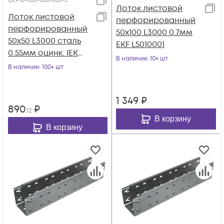
CLP10-050-050-055-3
Лоток листовой
Лоток листовой
перфорированный
перфорированный
50х100 L3000 0.7мм
50х50 L3000 сталь
EKF L5010001
0.55мм оцинк. IEK
В наличии
: 10+ шт
CLP10-050-050-055-3
В наличии
: 100+ шт
1 349
₽
890
₽
,12
В корзину
В корзину