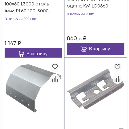
100х60 L3000 сталь
оцинк. КМ LO0660
4мм PL60-100-3000
В наличии
: 5 шт
оцинк. КМ LO0661
В наличии
: 100+ шт
860
₽
,03
1 147
₽
В корзину
В корзину