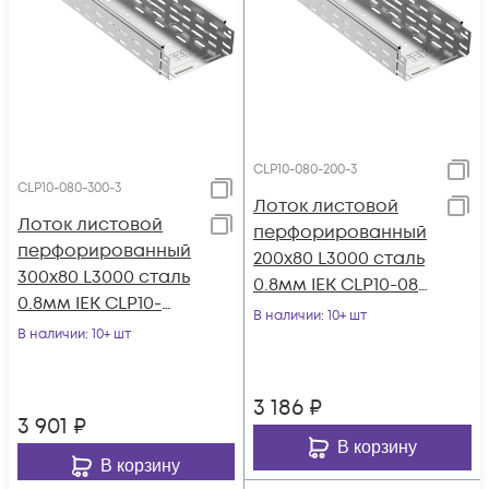
CLP10-080-200-3
CLP10-080-300-3
Лоток листовой
Лоток листовой
перфорированный
перфорированный
200х80 L3000 сталь
300х80 L3000 сталь
0.8мм IEK CLP10-080-
0.8мм IEK CLP10-
200-3
В наличии
: 10+ шт
080-300-3
В наличии
: 10+ шт
3 186
₽
3 901
₽
В корзину
В корзину