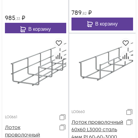
789
₽
,82
985
₽
,33
В корзину
В корзину
LO0660
LO0661
Лоток проволочный
Лоток
60х60 L3000 сталь
проволочный
4мм PL60-60-3000