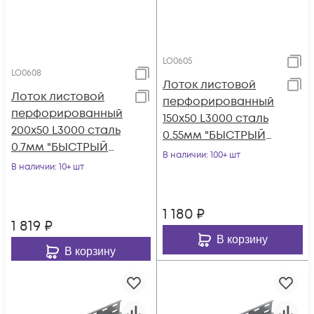
LO0605
LO0608
Лоток листовой
Лоток листовой
перфорированный
перфорированный
150х50 L3000 сталь
200х50 L3000 сталь
0.55мм "БЫСТРЫЙ
0.7мм "БЫСТРЫЙ
МОНТАЖ" LP50-150-
В наличии
: 100+ шт
МОНТАЖ" LP50-200-
В наличии
: 10+ шт
0.55-3000 КМ LO06
0.7-3000 КМ LO0608
1 180
₽
1 819
₽
В корзину
В корзину