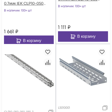
0.7мм IEK CLP10-050-
050-3
В наличии
: 100+ шт
150-3
В наличии
: 100+ шт
1 111
₽
1 661
₽
В корзину
В корзину
L5010001