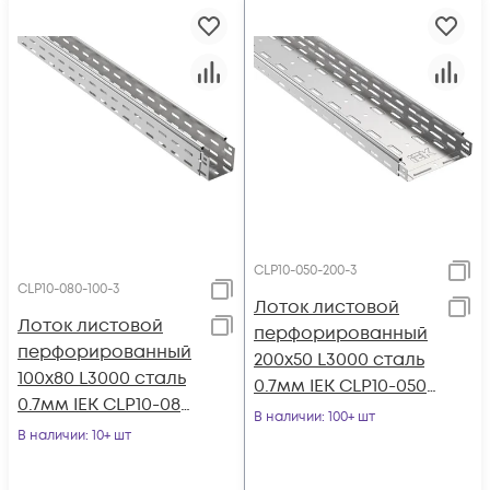
CLP10-050-200-3
CLP10-080-100-3
Лоток листовой
Лоток листовой
перфорированный
перфорированный
200х50 L3000 сталь
100х80 L3000 сталь
0.7мм IEK CLP10-050-
0.7мм IEK CLP10-080-
200-3
В наличии
: 100+ шт
100-3
В наличии
: 10+ шт