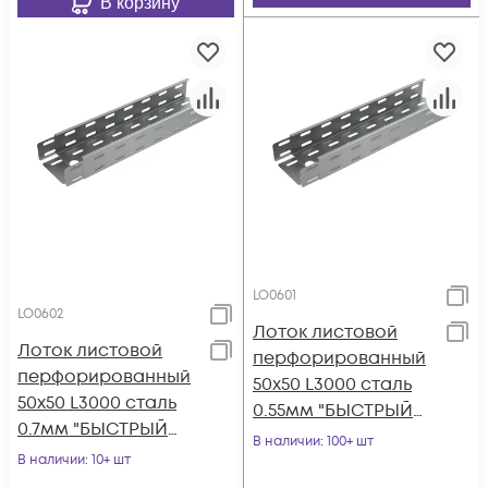
В корзину
LO0601
LO0602
Лоток листовой
Лоток листовой
перфорированный
перфорированный
50х50 L3000 сталь
50х50 L3000 сталь
0.55мм "БЫСТРЫЙ
0.7мм "БЫСТРЫЙ
МОНТАЖ" LP50-50-
В наличии
: 100+ шт
МОНТАЖ" LP50-50-
В наличии
: 10+ шт
0.55-3000 КМ LO0601
0.7-3000 КМ LO0602