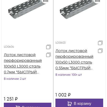
LO0603
LO0604
Лоток листовой
Лоток листовой
перфорированный
перфорированный
100х50 L3000 сталь
100х50 L3000 сталь
0.55мм "БЫСТРЫЙ
0.7мм "БЫСТРЫЙ
МОНТАЖ" LP50-100-
В наличии
: 100+ шт
МОНТАЖ" LP50-100-
В наличии
: 2 шт
0.55-3000 КМ LO06
0.7-3000 КМ LO0604
1 002
₽
1 251
₽
В корзину