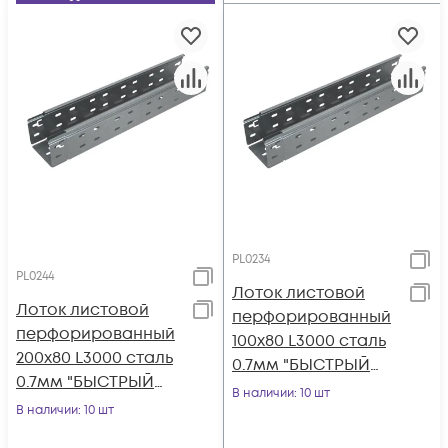
PL0234
PL0244
Лоток листовой
Лоток листовой
перфорированный
перфорированный
100х80 L3000 сталь
200х80 L3000 сталь
0.7мм "БЫСТРЫЙ
0.7мм "БЫСТРЫЙ
МОНТАЖ ПЛЮС"
В наличии
: 10 шт
МОНТАЖ ПЛЮС"
В наличии
: 10 шт
LPplus80-100-0.7-
LPplus80-200-0.7-
3000