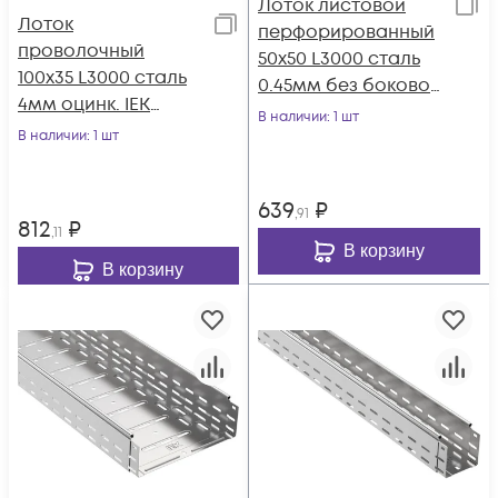
Лоток листовой
Лоток
перфорированный
проволочный
50х50 L3000 сталь
100х35 L3000 сталь
0.45мм без боковой
4мм оцинк. IEK
ESCA 3 IEK ES3-15-
В наличии
: 1 шт
CLWG10-035-100-3
В наличии
: 1 шт
050-050-3-045
639
₽
,91
812
₽
,11
В корзину
В корзину