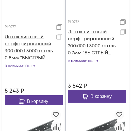
PL0272
PL0277
Лоток листовой
Лоток листовой
перфорированный
перфорированный
200х100 L3000 сталь
300х100 L3000 сталь
0.7мм "БЫСТРЫЙ
0.8мм "БЫСТРЫЙ
МОНТАЖ ПЛЮС"
В наличии
: 10+ шт
МОНТАЖ ПЛЮС"
В наличии
: 10+ шт
LPplus100-200-0.7-
LPplus100-300-0.8-
300
300
3 542
₽
5 243
₽
В корзину
В корзину