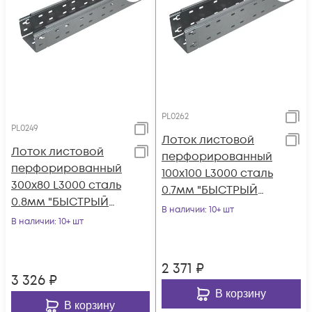
PL0262
PL0249
Лоток листовой
Лоток листовой
перфорированный
перфорированный
100х100 L3000 сталь
300х80 L3000 сталь
0.7мм "БЫСТРЫЙ
0.8мм "БЫСТРЫЙ
МОНТАЖ ПЛЮС"
В наличии
: 10+ шт
МОНТАЖ ПЛЮС"
В наличии
: 10+ шт
LPplus100-100-0.7-
LPplus80-300-0.8-
300
3000
2 371
₽
3 326
₽
В корзину
В корзину