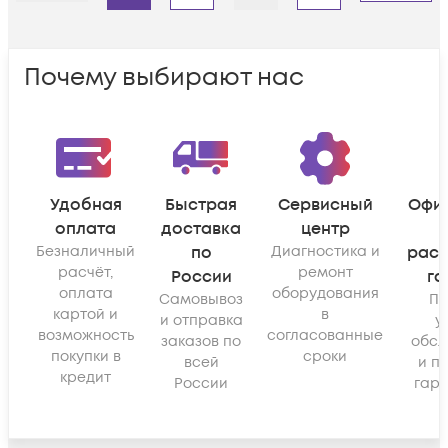
Почему выбирают нас
Удобная
Быстрая
Сервисный
Офи
оплата
доставка
центр
Безналичный
по
Диагностика и
рас
расчёт,
ремонт
России
га
оплата
оборудования
Самовывоз
По
картой и
в
и отправка
у
возможность
согласованные
заказов по
обсл
покупки в
сроки
всей
и п
кредит
России
гара