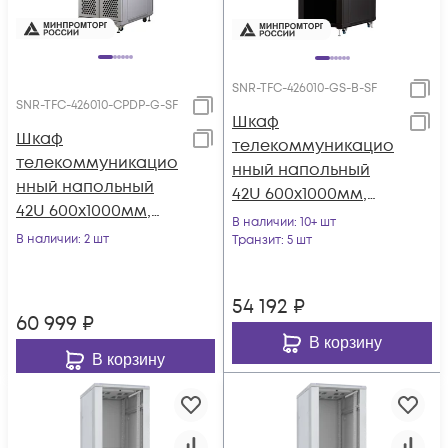
SNR-TFC-426010-GS-B-SF
SNR-TFC-426010-CPDP-G-SF
Шкаф
Шкаф
телекоммуникацио
телекоммуникацио
нный напольный
нный напольный
42U 600x1000мм,
42U 600x1000мм,
серия TFC (SNR-TFC-
В наличии
: 10+ шт
серия TFC (SNR-TFC-
В наличии
: 2 шт
426010-GS-B-SF)
Транзит
: 5 шт
426010-CPDP-G-SF)
54 192
₽
60 999
₽
В корзину
В корзину