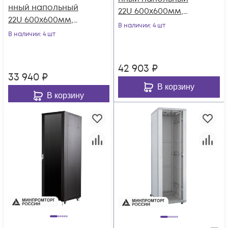
нный напольный
22U 600x600мм,
22U 600x600мм,
серия TFC (SNR-TFC-
В наличии
: 4 шт
серия TFC (SNR-TFC-
В наличии
: 4 шт
226060-CPDP-G-SF)
226060-GS-B-SF)
42 903
₽
33 940
₽
В корзину
В корзину