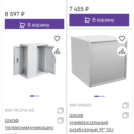
7 455
₽
8 597
₽
В корзину
В корзину
SNR-VPS6015
SNR-TAC2704-DD
Шкаф
Шкаф
универсальный
телекоммуникацио
разборный 19" 15U