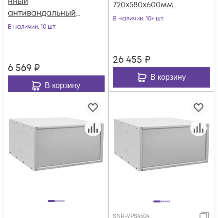
нный
720x580x600мм
антивандальный
(ВШГ)
В наличии
: 10+ шт
SNR-TAC2704-DD
В наличии
: 10 шт
(600х515х275)
26 455
₽
6 569
₽
В корзину
В корзину
SNR-VPS4504