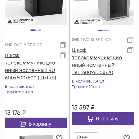
SNR-TWC-15-SF-R-GD
SNR-TWC-9-SF-R-BD
Шкаф
Шкаф
телекоммуникацио
телекоммуникацио
нный настенный
нный настенный 9U,
15U, 600х600х770
600х600х500 (ШхГхВ)
(ШхГхВ)
В наличии
: 10+ шт
В наличии
: 6 шт
Транзит
: 10+ шт
Транзит
: 10+ шт
15 587
₽
13 176
₽
В корзину
В корзину