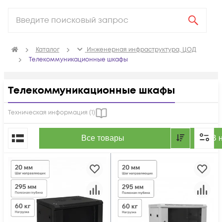
Каталог
Инженерная инфраструктура, ЦОД
Телекоммуникационные шкафы
Телекоммуникационные шкафы
Техническая информация (
1
)
По популярности
Все товары
В 