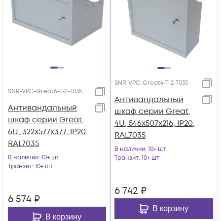
SNR-VPC-Great4-T-2-7035
SNR-VPC-Great6-T-2-7035
Антивандальный
Антивандальный
шкаф серии Great,
шкаф серии Great,
4U, 546х507х216, IP20,
6U, 322х577х377, IP20,
RAL7035
RAL7035
В наличии
: 10+ шт
В наличии
: 10+ шт
Транзит
: 10+ шт
Транзит
: 10+ шт
6 742
₽
6 574
₽
В корзину
В корзину