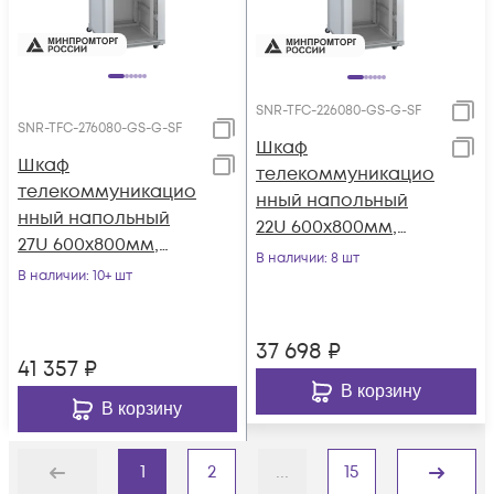
SNR-TFC-226080-GS-G-SF
SNR-TFC-276080-GS-G-SF
Шкаф
Шкаф
телекоммуникацио
телекоммуникацио
нный напольный
нный напольный
22U 600x800мм,
27U 600x800мм,
серия TFC (SNR-TFC-
В наличии
: 8 шт
серия TFC (SNR-TFC-
В наличии
: 10+ шт
226080-GS-G-SF)
276080-GS-G-SF)
37 698
₽
41 357
₽
В корзину
В корзину
1
2
...
15
Назад
Дальше