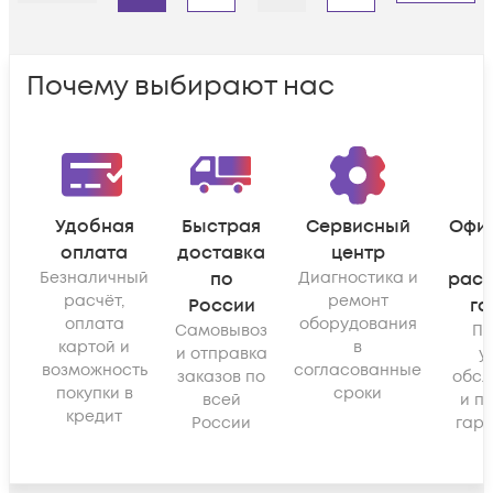
Почему выбирают нас
Удобная
Быстрая
Сервисный
Офи
оплата
доставка
центр
Безналичный
по
Диагностика и
рас
расчёт,
ремонт
России
га
оплата
оборудования
Самовывоз
По
картой и
в
и отправка
у
возможность
согласованные
заказов по
обсл
покупки в
сроки
всей
и п
кредит
России
гара