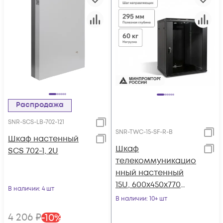
Распродажа
SNR-SCS-LB-702-121
SNR-TWC-15-SF-R-B
Шкаф настенный
Шкаф
SCS 702-1, 2U
телекоммуникацио
нный настенный
15U, 600х450х770
В наличии
: 4 шт
(ШхГхВ)
В наличии
: 10+ шт
4 206
₽
-
10
%