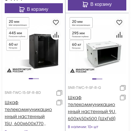
В корзину
В корзину
SNR-TWC-9-SF-R-G
SNR-TWC-15-SF-R-BD
Шкаф
Шкаф
телекоммуникацио
телекоммуникацио
нный настенный 9U,
нный настенный
600х450х500 (ШхГхВ)
15U, 600х600х770
В наличии
: 10+ шт
(ШхГхВ)