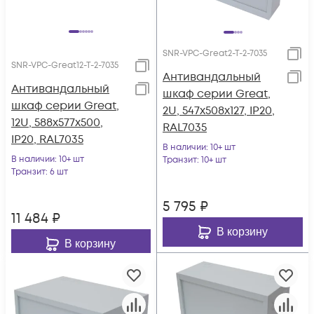
SNR-VPC-Great2-T-2-7035
SNR-VPC-Great12-T-2-7035
Антивандальный
Антивандальный
шкаф серии Great,
шкаф серии Great,
2U, 547х508х127, IP20,
12U, 588х577х500,
RAL7035
IP20, RAL7035
В наличии
: 10+ шт
В наличии
: 10+ шт
Транзит
: 10+ шт
Транзит
: 6 шт
5 795
₽
11 484
₽
В корзину
В корзину