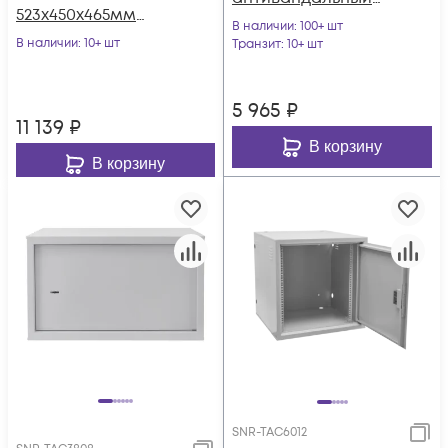
523х450х465мм
SNR-TAC3806
В наличии
: 100+ шт
серия LITE
В наличии
: 10+ шт
(365х600х380)
Транзит
: 10+ шт
(стеклянная дверь)
5 965
₽
11 139
₽
В корзину
В корзину
SNR-TAC6012