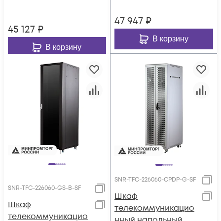
47 947
₽
45 127
₽
В корзину
В корзину
SNR-TFC-226060-CPDP-G-SF
SNR-TFC-226060-GS-B-SF
Шкаф
Шкаф
телекоммуникацио
телекоммуникацио
нный напольный