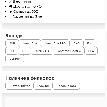
✅ В наличии
🚚 Доставка по РФ
🔥 Скидки до 50%
⭐ Гарантия до 5 лет
Бренды
SNR
Metal Box
Metal Box PRO
DKC
IEK
TLK
EKF
GENERICA
Systeme Electric
ЭРА
DEKraft
Наличие в филиалах
Екатеринбург
Москва
Новосибирск