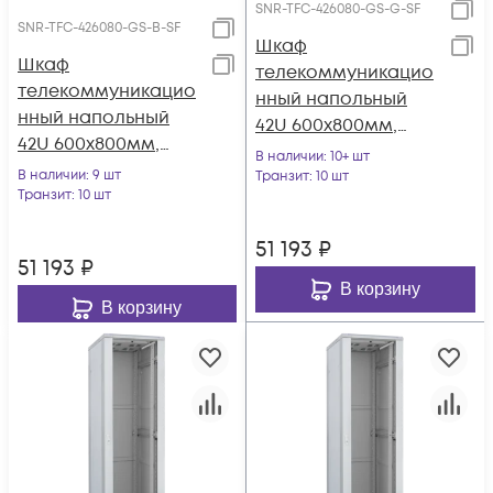
SNR-TFC-426080-GS-G-SF
SNR-TFC-426080-GS-B-SF
Шкаф
Шкаф
телекоммуникацио
телекоммуникацио
нный напольный
нный напольный
42U 600x800мм,
42U 600x800мм,
серия TFC (SNR-TFC-
В наличии
: 10+ шт
серия TFC (SNR-TFC-
В наличии
: 9 шт
426080-GS-G-SF)
Транзит
: 10 шт
426080-GS-B-SF)
Транзит
: 10 шт
51 193
₽
51 193
₽
В корзину
В корзину