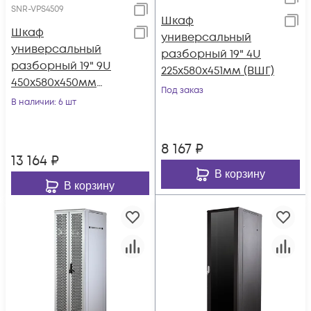
SNR-VPS4509
Шкаф
Шкаф
универсальный
универсальный
разборный 19" 4U
разборный 19" 9U
225x580x451мм (ВШГ)
450x580x450мм
Под заказ
(ВШГ)
В наличии
: 6 шт
8 167
₽
13 164
₽
В корзину
В корзину