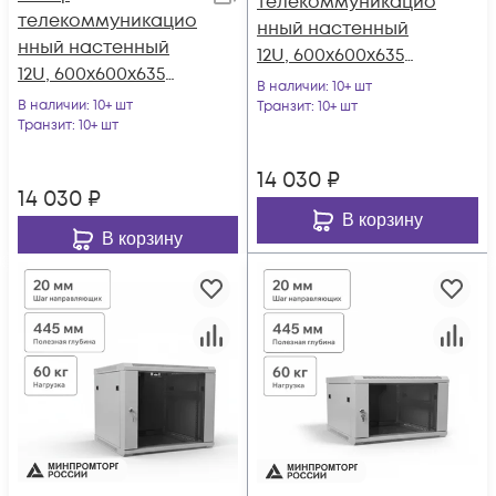
телекоммуникацио
телекоммуникацио
нный настенный
нный настенный
12U, 600х600х635
12U, 600х600х635
(ШхГхВ)
В наличии
: 10+ шт
(ШхГхВ)
В наличии
: 10+ шт
Транзит
: 10+ шт
Транзит
: 10+ шт
14 030
₽
14 030
₽
В корзину
В корзину