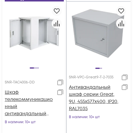
SNR-VPC-Great9-T-2-7035
SNR-TAC4006-DD
Антивандальный
Шкаф
шкаф серии Great,
телекоммуникацио
9U, 455х577х400, IP20,
нный
RAL7035
антивандальный
В наличии
: 10+ шт
SNR-TAC4006
В наличии
: 10+ шт
(600х580х400)