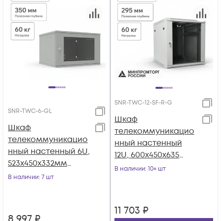
SNR-TWC-12-SF-R-G
SNR-TWC-6-GL
Шкаф
Шкаф
телекоммуникацио
телекоммуникацио
нный настенный
нный настенный 6U,
12U, 600х450х635
523х450х332мм
(ШхГхВ)
В наличии
: 10+ шт
серия LITE
В наличии
: 7 шт
(стеклянная дверь)
11 703
₽
8 997
₽