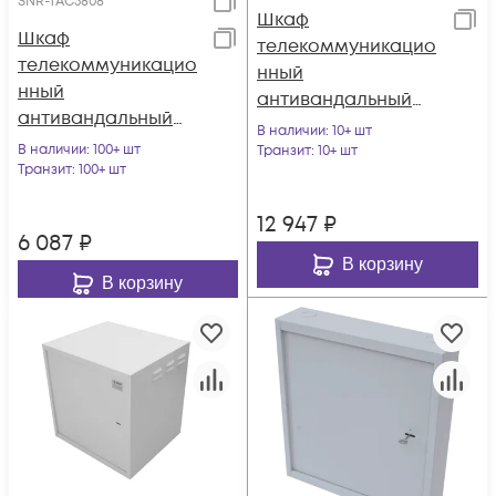
SNR-TAC3808
Шкаф
Шкаф
телекоммуникацио
телекоммуникацио
нный
нный
антивандальный
антивандальный
SNR-TAC6012
В наличии
: 10+ шт
SNR-TAC3808
В наличии
: 100+ шт
(600х600х600)
Транзит
: 10+ шт
(400х600х380)
Транзит
: 100+ шт
12 947
₽
6 087
₽
В корзину
В корзину