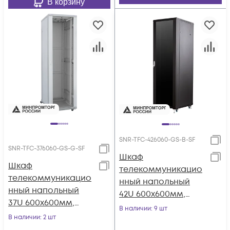
В корзину
SNR-TFC-426060-GS-B-SF
SNR-TFC-376060-GS-G-SF
Шкаф
Шкаф
телекоммуникацио
телекоммуникацио
нный напольный
нный напольный
42U 600x600мм,
37U 600x600мм,
серия TFC (SNR-TFC-
В наличии
: 9 шт
серия TFC (SNR-TFC-
В наличии
: 2 шт
426060-GS-B-SF)
376060-GS-G-SF)