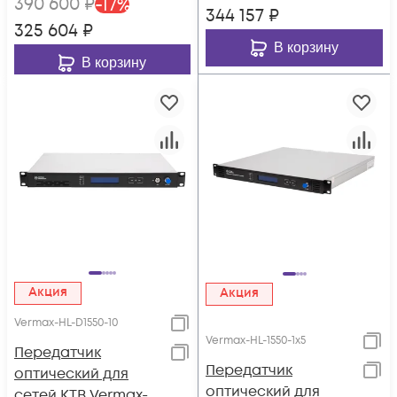
390 600
₽
-
17
%
344 157
₽
325 604
₽
В корзину
В корзину
Акция
Акция
Vermax-HL-D1550-10
Vermax-HL-1550-1x5
Передатчик
Передатчик
оптический для
оптический для
сетей КТВ Vermax-