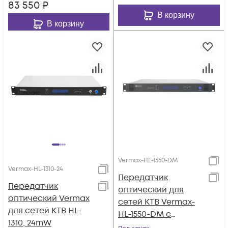
83 550
₽
В корзину
В корзину
Vermax-HL-1550-DM
Vermax-HL-1310-24
Передатчик
Передатчик
оптический для
оптический Vermax
сетей КТВ Vermax-
для сетей КТВ HL-
HL-1550-DM с
1310, 24mW
прямой