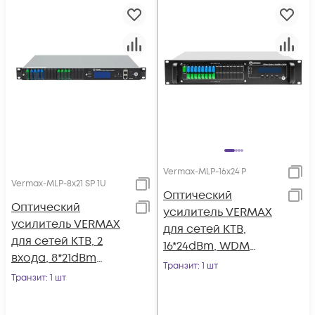
Vermax-MLP-16x24 P
Vermax-MLP-8x21 SP 1U
Оптический
Оптический
усилитель VERMAX
усилитель VERMAX
для сетей КТВ,
для сетей КТВ, 2
16*24dBm, WDM
входа, 8*21dBm
фильтр PON
Транзит
: 1 шт
выходов, WDM
Транзит
: 1 шт
фильтр PON