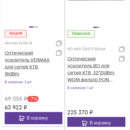
Акция
Новинка
Vermax-EDFA-18
BO-MLP-32х21 P 220+48
Оптический
Оптический
усилитель VERMAX
усилитель BO для
для сетей КТВ,
сетей КТВ, 32*21dBm,
18dBm
WDM фильтр PON,
В наличии
: 3 шт
два блока питания
В наличии
: 1 шт
220AC и 48DC
69 055
₽
-
7
%
63 922
₽
225 370
₽
В корзину
В корзину