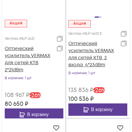
Акция
Акция
Vermax-MLP-4x23 S
Vermax-MLP-2x21
Оптический
Оптический
усилитель VERMAX
усилитель VERMAX
для сетей КТВ, 2
для сетей КТВ
входа, 4*23dBm
2*21dBm
В наличии
: 1 шт
В наличии
: 1 шт
135 836
₽
-
26
%
108 967
₽
-
26
%
100 536
₽
80 650
₽
В корзину
В корзину