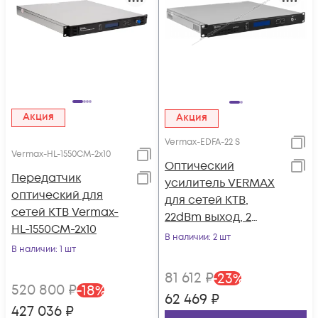
Акция
Акция
Vermax-EDFA-22 S
Vermax-HL-1550CM-2x10
Оптический
Передатчик
усилитель VERMAX
оптический для
для сетей КТВ,
сетей КТВ Vermax-
22dBm выход, 2
HL-1550CM-2x10
входа
В наличии
: 2 шт
В наличии
: 1 шт
81 612
₽
-
23
%
520 800
₽
-
18
%
62 469
₽
427 036
₽