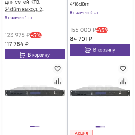
для сетей КТВ,
4*18dBm
24dBm выход, 2
В наличии
: 6 шт
входа
В наличии
: 1 шт
155 000
₽
-
45
%
123 975
₽
-
5
%
84 701
₽
117 784
₽
В корзину
В корзину
Акция