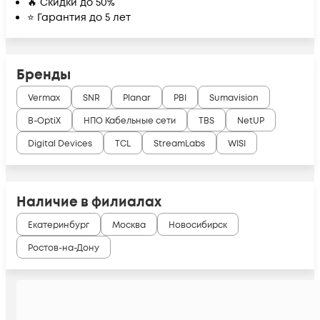
🔥 Скидки до 50%
⭐ Гарантия до 5 лет
Бренды
Vermax
SNR
Planar
PBI
Sumavision
B-OptiX
НПО Кабельные сети
TBS
NetUP
Digital Devices
TCL
StreamLabs
WISI
Наличие в филиалах
Екатеринбург
Москва
Новосибирск
Ростов-на-Дону