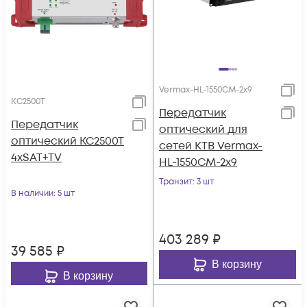
Vermax-HL-1550CM-2x9
KC2500T
Передатчик
Передатчик
оптический для
оптический KC2500T
сетей КТВ Vermax-
4хSAT+TV
HL-1550CM-2x9
Транзит
: 3 шт
В наличии
: 5 шт
403 289
₽
39 585
₽
В корзину
В корзину