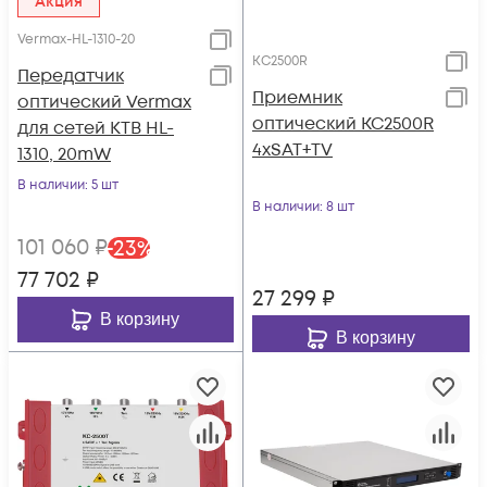
Акция
Vermax-HL-1310-20
KC2500R
Передатчик
Приемник
оптический Vermax
оптический KC2500R
для сетей КТВ HL-
4хSAT+TV
1310, 20mW
В наличии
: 5 шт
В наличии
: 8 шт
101 060
₽
-
23
%
77 702
₽
27 299
₽
В корзину
В корзину