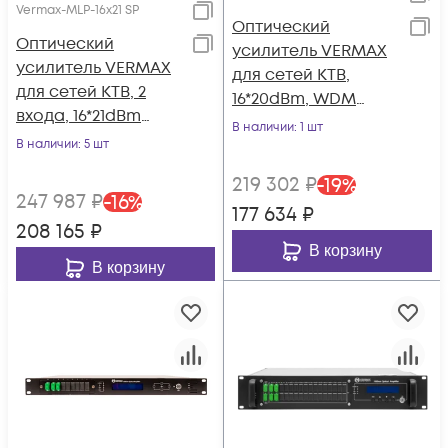
Vermax-MLP-16x21 SP
Оптический
Оптический
усилитель VERMAX
усилитель VERMAX
для сетей КТВ,
для сетей КТВ, 2
16*20dBm, WDM
входа, 16*21dBm
фильтр PON
В наличии
: 1 шт
выхода, WDM
В наличии
: 5 шт
фильтр PON
219 302
₽
-
19
%
247 987
₽
-
16
%
177 634
₽
208 165
₽
В корзину
В корзину