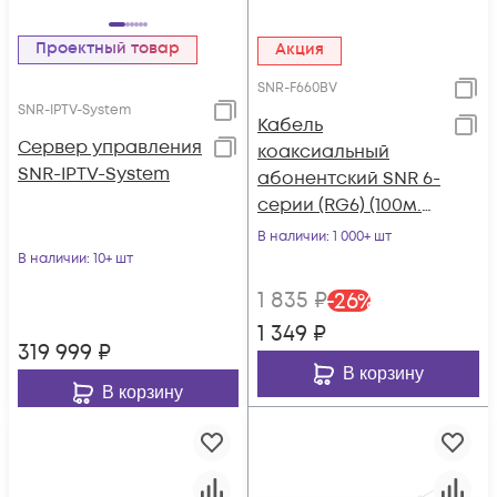
Проектный товар
Акция
SNR-F660BV
SNR-IPTV-System
Кабель
Сервер управления
коаксиальный
SNR-IPTV-System
абонентский SNR 6-
серии (RG6) (100м.
бухта)(заполнение
В наличии
: 1 000+ шт
60%)
В наличии
: 10+ шт
1 835
₽
-
26
%
1 349
₽
319 999
₽
В корзину
В корзину