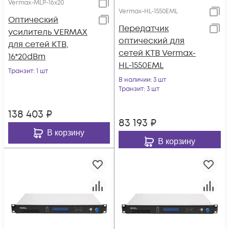
Vermax-MLP-16x20
Vermax-HL-1550EML
Оптический
Передатчик
усилитель VERMAX
оптический для
для сетей КТВ,
сетей КТВ Vermax-
16*20dBm
HL-1550EML
Транзит
: 1 шт
В наличии
: 3 шт
Транзит
: 3 шт
138 403
₽
83 193
₽
В корзину
В корзину