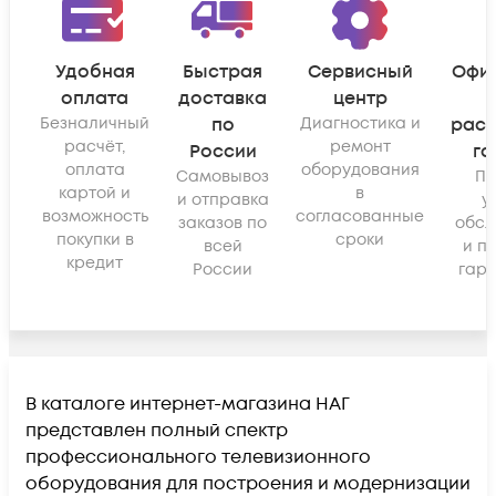
Удобная
Быстрая
Сервисный
Офи
оплата
доставка
центр
Безналичный
по
Диагностика и
рас
расчёт,
ремонт
России
га
оплата
оборудования
Самовывоз
По
картой и
в
и отправка
у
возможность
согласованные
заказов по
обсл
покупки в
сроки
всей
и п
кредит
России
гара
В каталоге интернет-магазина НАГ
представлен полный спектр
профессионального телевизионного
оборудования для построения и модернизации