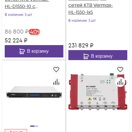
сетей КТВ Vermax-
HL-D1550-10 с
HL-1550-1x5
прямой
В наличии
: 5 шт
модуляцией
В наличии
: 3 шт
86 800
₽
-
40
%
52 224
₽
231 829
₽
В корзину
В корзину