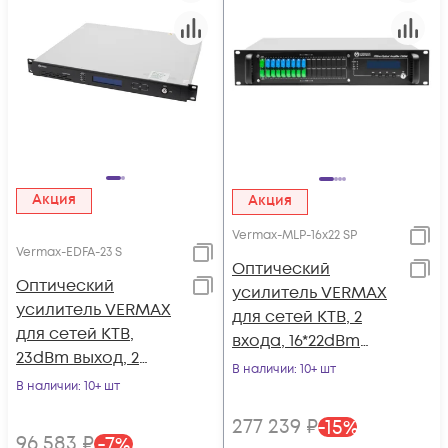
Акция
Акция
Vermax-MLP-16x22 SP
Vermax-EDFA-23 S
Оптический
Оптический
усилитель VERMAX
усилитель VERMAX
для сетей КТВ, 2
для сетей КТВ,
входа, 16*22dBm
23dBm выход, 2
выходов, PON
В наличии
: 10+ шт
входа
В наличии
: 10+ шт
фильтр
277 239
₽
-
15
%
96 583
₽
-
7
%