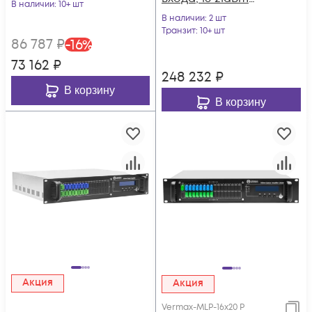
В наличии
: 10+ шт
выхода, WDM
В наличии
: 2 шт
фильтр PON 1U
Транзит
: 10+ шт
86 787
₽
-
16
%
73 162
₽
248 232
₽
В корзину
В корзину
Акция
Акция
Vermax-MLP-16x20 P