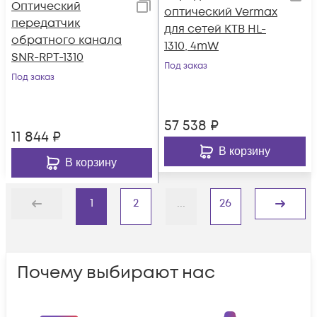
Оптический
оптический Vermax
передатчик
для сетей КТВ HL-
обратного канала
1310, 4mW
SNR-RPT-1310
Под заказ
Под заказ
57 538
₽
11 844
₽
В корзину
В корзину
1
2
...
26
Назад
Дальше
Почему выбирают нас