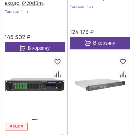
входа, 8*20dBm
WDM фильтр PON
Транзит
: 1 шт
выходов
Транзит
: 1 шт
124 173
₽
145 502
₽
В корзину
В корзину
Акция