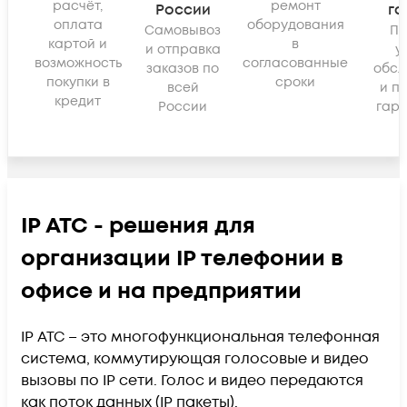
расчёт,
ремонт
России
га
оплата
оборудования
Самовывоз
По
картой и
в
и отправка
у
возможность
согласованные
заказов по
обсл
покупки в
сроки
всей
и п
кредит
России
гара
IP АТС - решения для
организации IP телефонии в
офисе и на предприятии
IP АТС – это многофункциональная телефонная
система, коммутирующая голосовые и видео
вызовы по IP сети. Голос и видео передаются
как поток данных (IP пакеты).