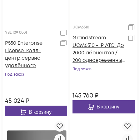
UCM6510
YSL 109 0001
Grandstream
P550 Enterprise
UCM6510 - IP ATC. До
License, колл-
2000 абонентов /
центр,сервис
200 одновременных
удалённого
вызовов, до 8
Под заказ
доступа (годовая)
Под заказ
конф.,2хFXS, 2xFXO,
1xPRI(E1), 1xWAN,
1xLAN
145 760
₽
45 024
₽
В корзину
В корзину