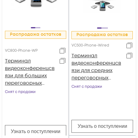
Распродажа остатков
Распродажа остатков
VC500-Phone-Wired
VC800-Phone-WP
Tерминал
Tерминал
видеоконференцсв
видеоконференцсв
язи для средних
язи для больших
переговорных
переговорных
комнат, Yealink
Снят с продажи
комнат, Yealink
Снят с продажи
VC500-Phone-Wired
VC800-Phone-WP
Узнать о поступлении
Узнать о поступлении