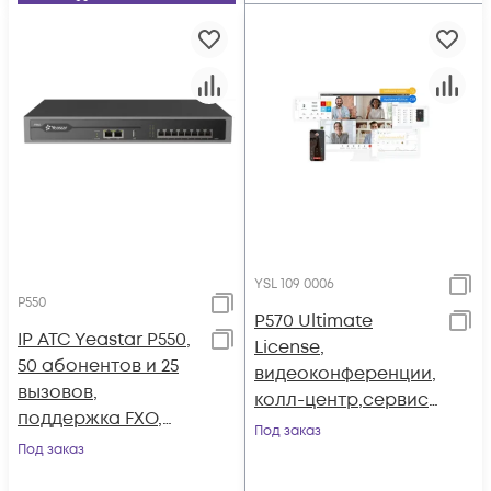
YSL 109 0006
P550
P570 Ultimate
IP АТС Yeastar P550,
License,
50 абонентов и 25
видеоконференции,
вызовов,
колл-центр,сервис
поддержка FXO,
удалённого
Под заказ
FXS, GSM, BRI
Под заказ
доступа (годовая)