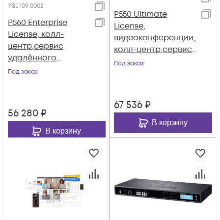
YSL 109 0002
P550 Ultimate
P560 Enterprise
License,
License, колл-
видеоконференции,
центр,сервис
колл-центр,сервис
удалённого
удалённого
Под заказ
доступа (годовая)
Под заказ
доступа (годовая)
67 536
₽
56 280
₽
В корзину
В корзину