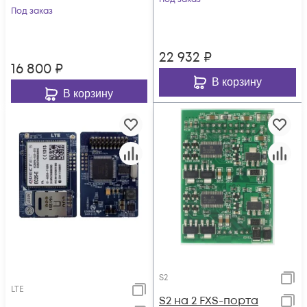
Под заказ
22 932
₽
16 800
₽
В корзину
В корзину
S2
LTE
S2 на 2 FXS-порта