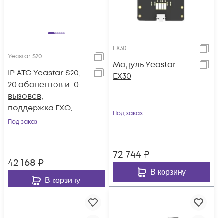
EX30
Yeastar S20
Модуль Yeastar
IP АТС Yeastar S20,
EX30
20 абонентов и 10
вызовов,
поддержка FXO,
Под заказ
FXS, GSM, BRI
Под заказ
72 744
₽
42 168
₽
В корзину
В корзину