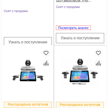
120) вызовов, PRI,
MFC R2, SS7,
Снят с продажи
Снят с продажи
поддержка FXO, FXS,
GSM, BRI
Посмотреть аналог
Узнать о поступлении
Узнать о поступлении
Распродажа остатков
Распродажа остатков