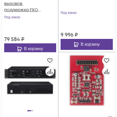
вызовов,
поддержка FXO,
Под заказ
FXS, GSM, BRI
Под заказ
9 996
₽
79 584
₽
В корзину
В корзину