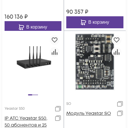
участников в конф.,
4хFXS, 4xFXO, 1xWAN,
2хFXS, 2xFXO, 1xWAN,
90 357
₽
1xLAN
1xLAN
160 136
₽
В корзину
В корзину
SO
Yeastar S50
Модуль Yeastar SO
IP АТС Yeastar S50,
50 абонентов и 25