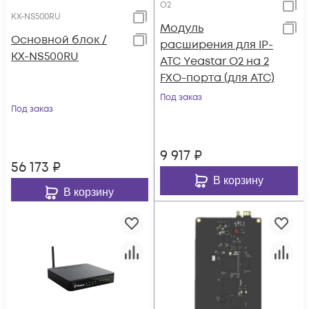
O2
KX-NS500RU
Модуль
Основной блок /
расширения для IP-
KX-NS500RU
АТС Yeastar O2 на 2
FXO-порта (для АТС)
Под заказ
Под заказ
9 917
₽
56 173
₽
В корзину
В корзину