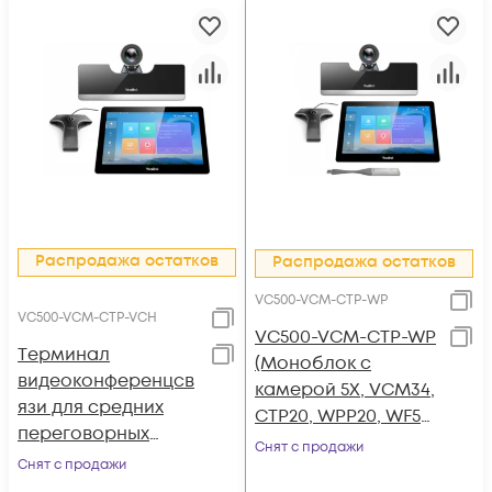
Распродажа остатков
Распродажа остатков
VC500-VCM-CTP-WP
VC500-VCM-CTP-VCН
VC500-VCM-CTP-WP
Tерминал
(Моноблок с
видеоконференцсв
камерой 5Х, VCM34,
язи для средних
CTP20, WPP20, WF50,
переговорных
AMS 2 года)
Снят с продажи
комнат, Yealink
Снят с продажи
VC500-VCM-CTP-