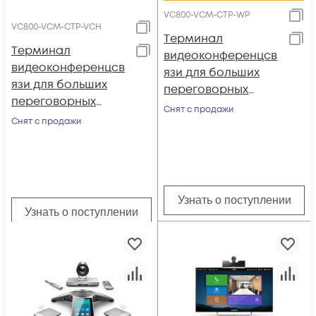
VC800-VCM-CTP-WP
VC800-VCM-CTP-VCH
Tерминал
Tерминал
видеоконференцсв
видеоконференцсв
язи для больших
язи для больших
переговорных
переговорных
комнат, Yealink
Снят с продажи
комнат, Yealink
Снят с продажи
VC800-VCM-CTP-WP
VC800-VCM-CTP-
VCH
Узнать о поступлении
Узнать о поступлении