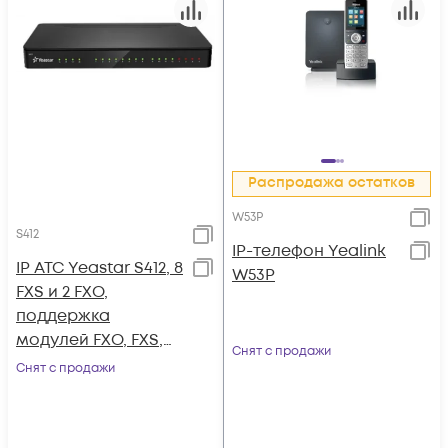
Распродажа остатков
W53P
S412
IP-телефон Yealink
IP АТС Yeastar S412, 8
W53P
FXS и 2 FXO,
поддержка
модулей FXO, FXS,
Снят с продажи
GSM, BRI, LTE
Снят с продажи