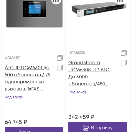
UCM6308
UCM6301
Grandstream
АТС-IP UCM6301 до
UCM6308 - IP ATC.
500 абонентов / 75
До 3000
одновременных
абонентов/450
вызовов, 1хFXS,
одновременных
Под заказ
1xFXO, 1xWAN, 1xLAN
Под заказ
вызовов, до 300
участников в конф.,
8xFXS, 8xFXO, 1xWAN,
242 459
₽
1xLAN
64 745
₽
В корзину