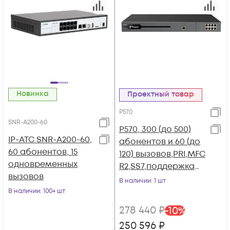
Новинка
Проектный товар
P570
SNR-A200-60
P570, 300 (до 500)
IP-АТС SNR-A200-60,
абонентов и 60 (до
60 абонентов, 15
120) вызовов,PRI,MFC
одновременных
R2,SS7,поддержка
вызовов
FXO,FXS,GSM,BRI
В наличии
: 1 шт
В наличии
: 100+ шт
278 440
₽
-
10
%
250 596
₽