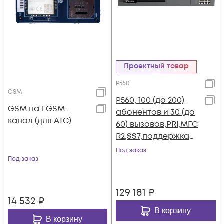
Проектный товар
P560
GSM
P560, 100 (до 200)
GSM на 1 GSM-
абонентов и 30 (до
канал (для АТС)
60) вызовов,PRI,MFC
R2,SS7,поддержка
FXO,FXS,GSM,BRI
Под заказ
Под заказ
129 181
₽
14 532
₽
В корзину
В корзину