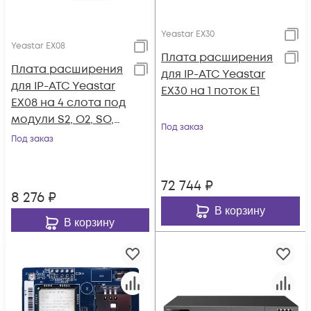
Yeastar EX30
Yeastar EX08
Плата расширения
Плата расширения
для IP-АТС Yeastar
для IP-АТС Yeastar
EX30 на 1 поток E1
EX08 на 4 слота под
модули S2, O2, SO,
Под заказ
GSM/UMTS, B2
Под заказ
72 744
₽
8 276
₽
В корзину
В корзину