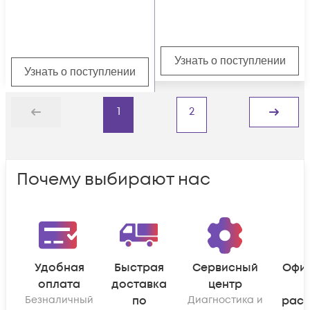
VCН
Узнать о поступлении
Узнать о поступлении
1
2
Назад
Дальше
Почему выбирают нас
Удобная
Быстрая
Сервисный
Офи
оплата
доставка
центр
Безналичный
по
Диагностика и
рас