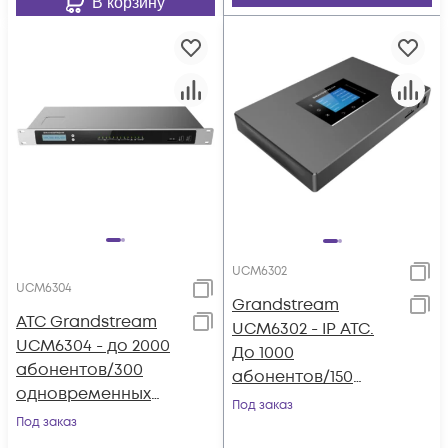
В корзину
UCM6302
UCM6304
Grandstream
АТС Grandstream
UCM6302 - IP ATC.
UCM6304 - до 2000
До 1000
абонентов/300
абонентов/150
одновременных
одновременных
Под заказ
вызовов, до 200
Под заказ
вызовов, до 150
участников в конф.,