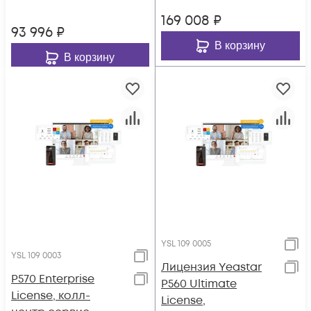
169 008
₽
93 996
₽
В корзину
В корзину
YSL 109 0005
YSL 109 0003
Лицензия Yeastar
P570 Enterprise
P560 Ultimate
License, колл-
License,