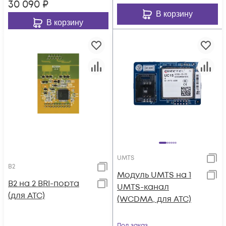
30 090
₽
В корзину
В корзину
UMTS
B2
Модуль UMTS на 1
B2 на 2 BRI-порта
UMTS-канал
(для АТС)
(WCDMA, для АТС)
Под заказ