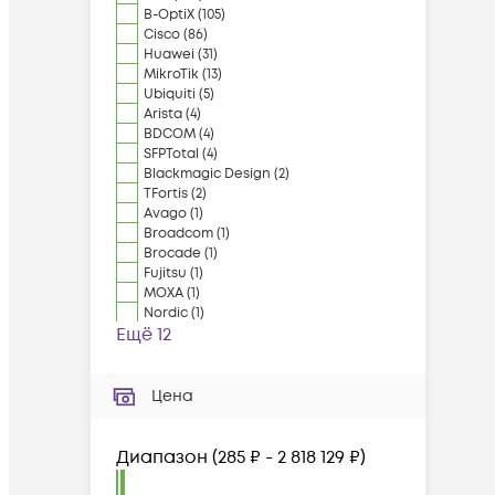
B-OptiX
(
105
)
Cisco
(
86
)
Huawei
(
31
)
MikroTik
(
13
)
Ubiquiti
(
5
)
Arista
(
4
)
BDCOM
(
4
)
SFPTotal
(
4
)
Blackmagic Design
(
2
)
TFortis
(
2
)
Avago
(
1
)
Broadcom
(
1
)
Brocade
(
1
)
Fujitsu
(
1
)
MOXA
(
1
)
Nordic
(
1
)
Ещё 12
Цена
Диапазон
(
285 ₽ - 2 818 129 ₽
)