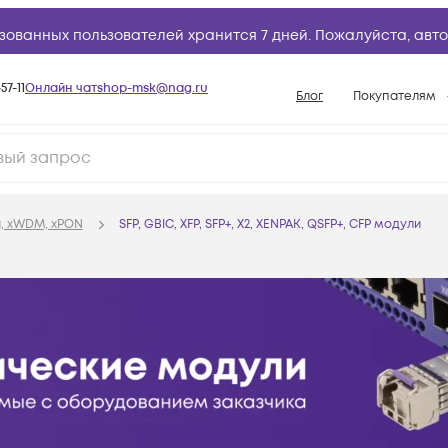
зованных пользователей хранится 7 дней. Пожалуйста,
авто
57-11
Онлайн чат
shop-msk@nag.ru
Блог
Покупателям
Способы опла
Документы
Политика рабо
, xWDM, xPON
SFP, GBIC, XFP, SFP+, X2, XENPAK, QSFP+, CFP модули
Условия доста
Гарантийное о
Возврат товар
Вопросы и отв
База знаний
Конфигуратор