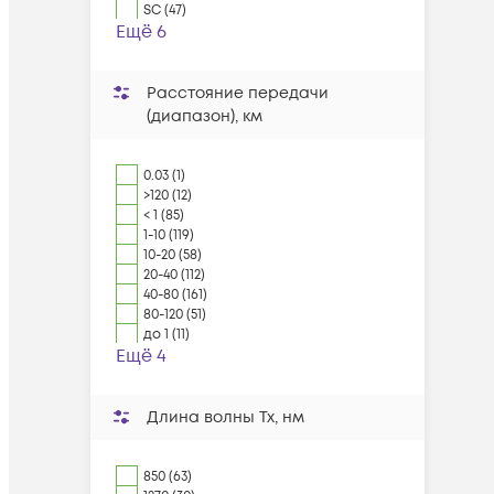
SC (47)
Ещё 6
Расстояние передачи
(диапазон), км
0.03 (1)
>120 (12)
< 1 (85)
1-10 (119)
10-20 (58)
20-40 (112)
40-80 (161)
80-120 (51)
до 1 (11)
Ещё 4
Длина волны Tx, нм
850 (63)