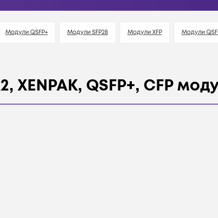
Модули QSFP+
Модули SFP28
Модули XFP
Модули QSF
 X2, XENPAK, QSFP+, CFP мод