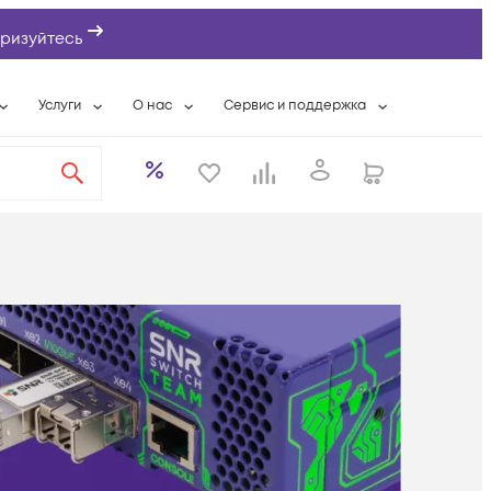
ризуйтесь
Услуги
О нас
Сервис и поддержка
ты
Выкуп сетевого оборудования
О компании
Гарантийное обслуживание
Системная интеграция
Контактная информация
Контакты сервисных центров
ты с физлицами
Wi-Fi «под ключ»
Банковские реквизиты
Сервисные контракты
вки
Бесплатная намотка оптического кабеля
Аккредитация ИТ
Сервисный центр
бслуживание
Партнеры
Техническая поддержка
а
Вакансии
Условия оказания услуг
еты
Новости
ы