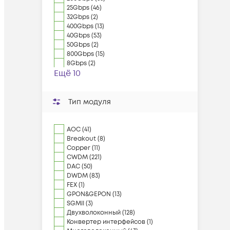
25Gbps (46)
32Gbps (2)
400Gbps (13)
40Gbps (53)
50Gbps (2)
800Gbps (15)
8Gbps (2)
Ещё 10
Тип модуля
AOC (41)
Breakout (8)
Copper (11)
CWDM (221)
DAC (50)
DWDM (83)
FEX (1)
GPON&GEPON (13)
SGMII (3)
Двухволоконный (128)
Конвертер интерфейсов (1)