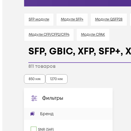
SFP модули
Модули SFP+
Модули QSFP28
Модули CFP/CFP2/CFP4
Модули CPAK
SFP, GBIC, XFP, SFP+,
811
товаров
850 нм
1270 нм
Фильтры
Бренд
SNR
(
549
)