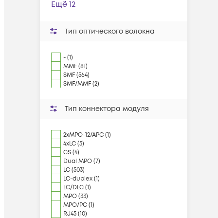
Ещё 12
Тип оптического волокна
- (1)
MMF (81)
SMF (564)
SMF/MMF (2)
Тип коннектора модуля
2xMPO-12/APC (1)
4xLC (5)
CS (4)
Dual MPO (7)
LC (503)
LC-duplex (1)
LC/DLC (1)
MPO (33)
MPO/PC (1)
RJ45 (10)