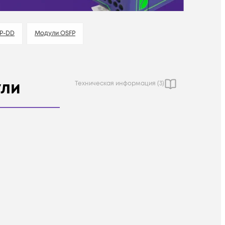
P-DD
Модули OSFP
ули
Техническая информация (
3
)