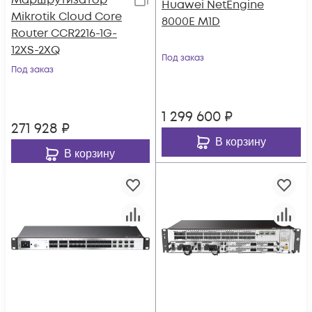
Маршрутизатор
Huawei NetEngine
Mikrotik Cloud Core
8000E M1D
Router CCR2216-1G-
12XS-2XQ
Под заказ
Под заказ
1 299 600
₽
271 928
₽
В корзину
В корзину