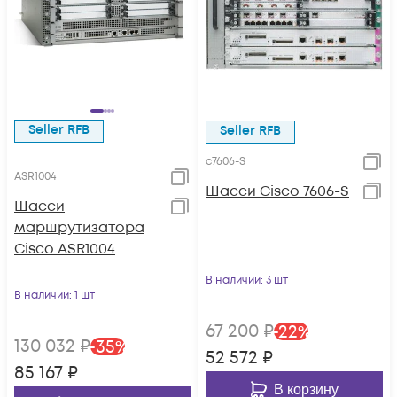
Seller RFB
Seller RFB
c7606-S
ASR1004
Шасси Cisco 7606-S
Шасси
маршрутизатора
Cisco ASR1004
В наличии
: 3 шт
В наличии
: 1 шт
67 200
₽
-
22
%
130 032
₽
-
35
%
52 572
₽
85 167
₽
В корзину