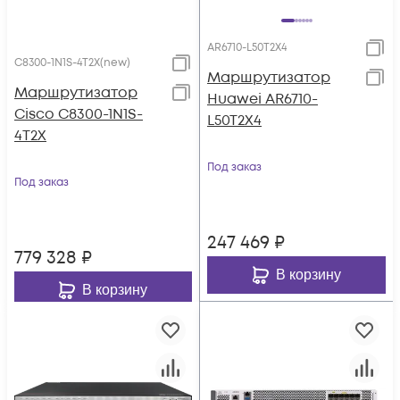
AR6710-L50T2X4
C8300-1N1S-4T2X(new)
Маршрутизатор
Маршрутизатор
Huawei AR6710-
Cisco C8300-1N1S-
L50T2X4
4T2X
Под заказ
Под заказ
247 469
₽
779 328
₽
В корзину
В корзину