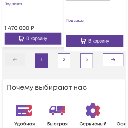
Под заказ
Под заказ
1 470 000
₽
В корзину
В корзину
1
2
3
Назад
Дальше
Почему выбирают нас
Удобная
Быстрая
Сервисный
Офи