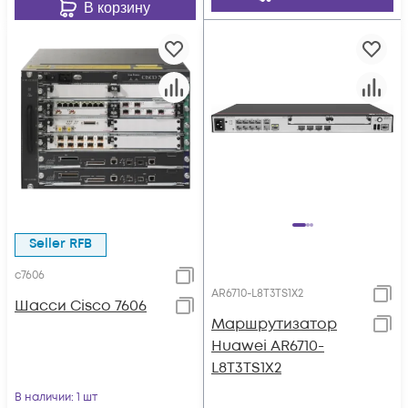
В корзину
Seller RFB
c7606
AR6710-L8T3TS1X2
Шасси Cisco 7606
Маршрутизатор
Huawei AR6710-
L8T3TS1X2
В наличии
: 1 шт