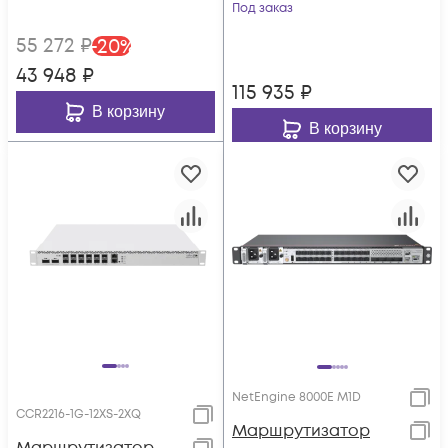
Под заказ
55 272
₽
-
20
%
43 948
₽
115 935
₽
В корзину
В корзину
NetEngine 8000E M1D
CCR2216-1G-12XS-2XQ
Маршрутизатор