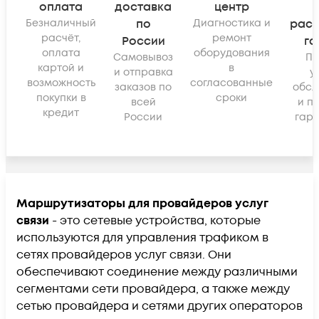
оплата
доставка
центр
Безналичный
по
Диагностика и
рас
расчёт,
ремонт
России
га
оплата
оборудования
Самовывоз
По
картой и
в
и отправка
у
возможность
согласованные
заказов по
обсл
покупки в
сроки
всей
и п
кредит
России
гара
Маршрутизаторы для провайдеров услуг
связи
- это сетевые устройства, которые
используются для управления трафиком в
сетях провайдеров услуг связи. Они
обеспечивают соединение между различными
сегментами сети провайдера, а также между
сетью провайдера и сетями других операторов