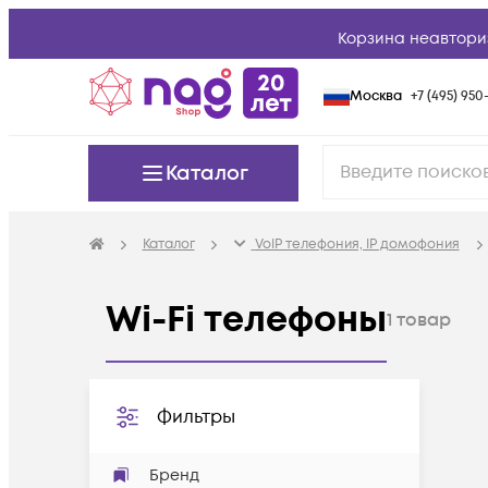
Корзина неавтори
Москва
+7 (495) 950-
Каталог
Каталог
VoIP телефония, IP домофония
Wi-Fi телефоны
1
товар
Фильтры
Бренд