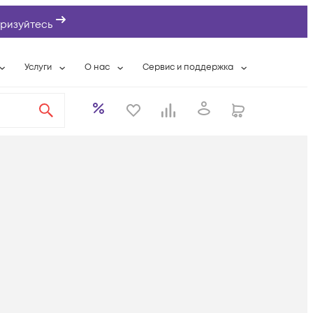
ризуйтесь
Услуги
О нас
Сервис и поддержка
ты
Выкуп сетевого оборудования
О компании
Гарантийное обслуживание
Системная интеграция
Контактная информация
Контакты сервисных центров
ты с физлицами
Wi-Fi «под ключ»
Банковские реквизиты
Сервисные контракты
вки
Бесплатная намотка оптического кабеля
Аккредитация ИТ
Сервисный центр
бслуживание
Партнеры
Техническая поддержка
а
Вакансии
Условия оказания услуг
еты
Новости
ы