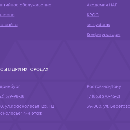
антийное обслуживание
Академия НАГ
плаенс
КРОС
та сайта
snr.systems
Конфигураторы
СЫ В ДРУГИХ ГОРОДАХ
теринбург
Ростов-на-Дону
43) 379-98-38
+7 (863) 270-45-21
10, ул.Краснолесья 12а, ТЦ
344000, ул. Берегова
снолесье", 4-й этаж