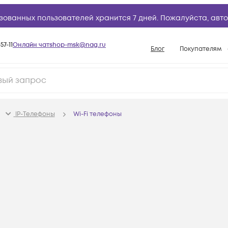
зованных пользователей хранится 7 дней. Пожалуйста,
авто
57-11
Онлайн чат
shop-msk@nag.ru
Блог
Покупателям
Способы опла
Документы
Политика рабо
IP-Телефоны
Wi-Fi телефоны
Условия доста
Гарантийное о
Возврат товар
Вопросы и отв
База знаний
Конфигуратор