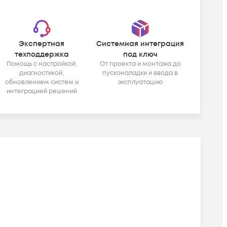
Экспертная
Системная интеграция
техподдержка
под ключ
Помощь с настройкой,
От проекта и монтажа до
диагностикой,
пусконаладки и ввода в
обновлением систем и
эксплуатацию
интеграцией решений