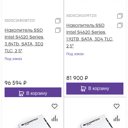
SSDSC2KG019TZ01
SSDSC2KB038TZ01
Накопитель SSD
Накопитель SSD
Intel S4620 Series,
Intel S4520 Series,
1.92TB, SATA, 3D4 TLC,
3.84Tb, SATA, 3D2
2,5"
TLC, 2,5"
Под заказ
Под заказ
81 900
₽
96 594
₽
В корзину
В корзину