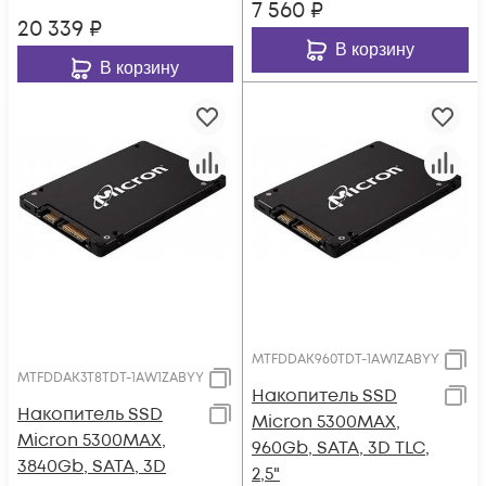
7 560
₽
20 339
₽
В корзину
В корзину
MTFDDAK960TDT-1AW1ZABYY
MTFDDAK3T8TDT-1AW1ZABYY
Накопитель SSD
Накопитель SSD
Micron 5300MAX,
Micron 5300MAX,
960Gb, SATA, 3D TLC,
3840Gb, SATA, 3D
2,5"