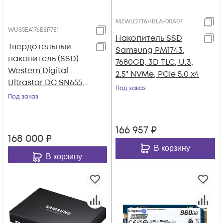
MZWLO7T6HBLA-00A07
WUS5EA176ESP7E1
Накопитель SSD
Твердотельный
Samsung PM1743,
накопитель (SSD)
7680GB, 3D TLC, U.3,
Western Digital
2.5" NVMe, PCIe 5.0 x4
Ultrastar DC SN655,
Под заказ
7.68TB, PCIe 4.0 U.3,
Под заказ
3D TLC, 2.5", 15mm, 1
DWPD
166 957
₽
168 000
₽
В корзину
В корзину