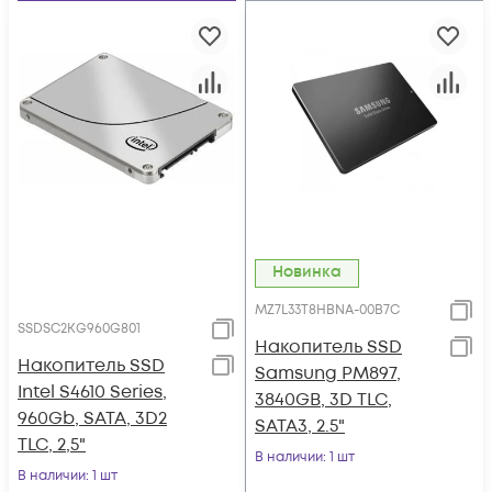
Новинка
MZ7L33T8HBNA-00B7C
SSDSC2KG960G801
Накопитель SSD
Накопитель SSD
Samsung PM897,
Intel S4610 Series,
3840GB, 3D TLC,
960Gb, SATA, 3D2
SATA3, 2.5"
TLC, 2,5"
В наличии
: 1 шт
В наличии
: 1 шт