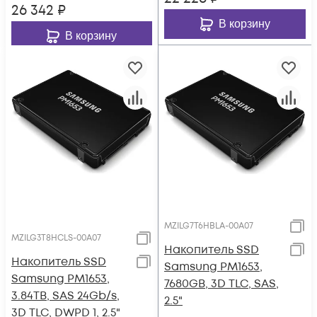
26 342
₽
В корзину
В корзину
MZILG7T6HBLA-00A07
MZILG3T8HCLS-00A07
Накопитель SSD
Накопитель SSD
Samsung PM1653,
Samsung PM1653,
7680GB, 3D TLC, SAS,
3.84TB, SAS 24Gb/s,
2.5"
3D TLC, DWPD 1, 2.5"