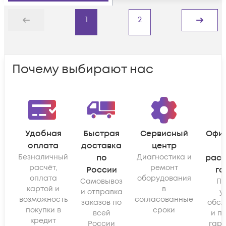
1
2
Назад
Дальше
Почему выбирают нас
Удобная
Быстрая
Сервисный
Офи
оплата
доставка
центр
Безналичный
по
Диагностика и
рас
расчёт,
ремонт
России
га
оплата
оборудования
Самовывоз
По
картой и
в
и отправка
у
возможность
согласованные
заказов по
обсл
покупки в
сроки
всей
и п
кредит
России
гара