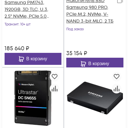
Накопитель SSD
Samsung PM1743,
Samsung 980 PRO,
1920GB, 3D TLC, U.3,
PCIe M.2, NVMe, V-
2.5" NVMe, PCIe 5.0
NAND 3-bit MLC, 2 ТБ
x4
Транзит
: 10+ шт
Под заказ
185 640
₽
35 154
₽
В корзину
В корзину