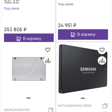
TLC, 2,5"
Под заказ
Под заказ
24 951
₽
353 805
₽
В корзину
В корзину
MZ7LH480HAHQ-00005
SSDPE2KX040T801