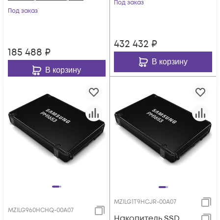
Под заказ
Под заказ
432 432
₽
185 488
₽
В корзину
В корзину
MZILG1T9HCJR-00A07
MZILG960HCHQ-00A07
Накопитель SSD