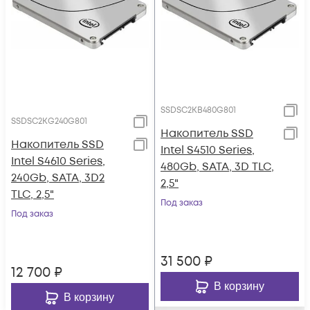
SSDSC2KB480G801
SSDSC2KG240G801
Накопитель SSD
Накопитель SSD
Intel S4510 Series,
Intel S4610 Series,
480Gb, SATA, 3D TLC,
240Gb, SATA, 3D2
2,5"
TLC, 2,5"
Под заказ
Под заказ
31 500
₽
12 700
₽
В корзину
В корзину