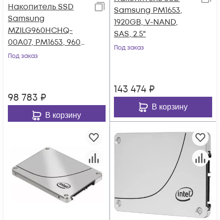
Накопитель SSD
Samsung PM1653,
Samsung
1920GB, V-NAND,
MZILG960HCHQ-
SAS, 2.5"
00A07, PM1653, 960
Под заказ
GB, 2.5" SAS 24Gb/s,
Под заказ
4200 MB/s/1200 MB/s
128-layer V-NAND
143 474
₽
98 783
₽
В корзину
В корзину