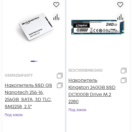
SEDC1000BM8/240G
GSSFA256R16STF
Накопитель
Накопитель SSD GS
Kingston 240GB SSD
Nanotech 256-16,
DC1000B Drive M.2
256GB, SATA, 3D TLC,
2280
SM2258, 2.5"
Под заказ
Под заказ