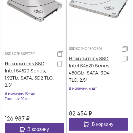
SSDSC2KG480GZ01
SSDSC2KB019TZ01
Накопитель SSD
Накопитель SSD
Intel S4620 Series,
Intel S4520 Series,
480Gb, SATA, 3D4
1.92Tb, SATA, 3D2 TLC,
TLC, 2,5"
2,5"
В наличии
: 6 шт
В наличии
: 10+ шт
Транзит
: 10 шт
82 454
₽
126 987
₽
В корзину
В корзину