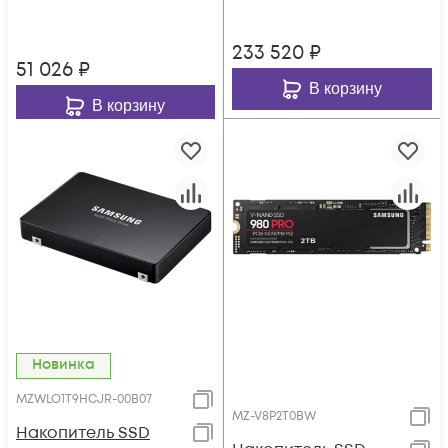
233 520
₽
51 026
₽
В корзину
В корзину
Новинка
MZWLO1T9HCJR-00B07
MZ-V8P2T0BW
Накопитель SSD