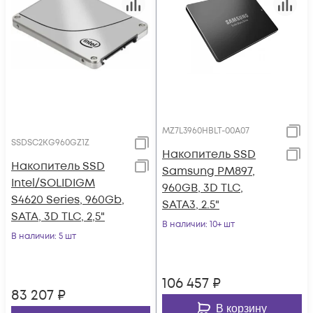
MZ7L3960HBLT-00A07
SSDSC2KG960GZ1Z
Накопитель SSD
Накопитель SSD
Samsung PM897,
Intel/SOLIDIGM
960GB, 3D TLC,
S4620 Series, 960Gb,
SATA3, 2.5"
SATA, 3D TLC, 2,5"
В наличии
: 10+ шт
В наличии
: 5 шт
106 457
₽
83 207
₽
В корзину