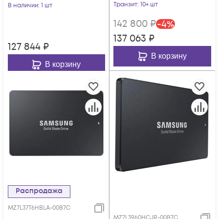
Транзит
: 10+ шт
В наличии
: 1 шт
142 800
₽
-
4
%
137 063
₽
127 844
₽
В корзину
В корзину
Распродажа
MZ7L37T6HBLA-00B7C
MZ7L3960HCJR-00B7C