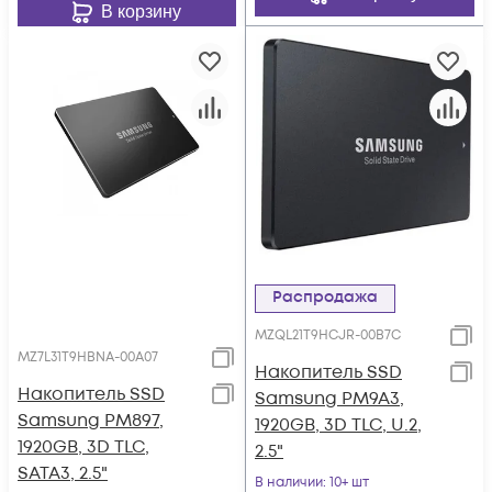
В корзину
Распродажа
MZQL21T9HCJR-00B7C
MZ7L31T9HBNA-00A07
Накопитель SSD
Накопитель SSD
Samsung PM9A3,
Samsung PM897,
1920GB, 3D TLC, U.2,
1920GB, 3D TLC,
2.5"
SATA3, 2.5"
В наличии
: 10+ шт