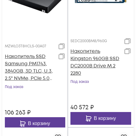
SEDC2000BM8/960G
MZWLO3T8HCLS-00A07
Накопитель
Накопитель SSD
Kingston 960GB SSD
Samsung PM1743,
DC2000B Drive M.2
3840GB, 3D TLC, U.3,
2280
2.5" NVMe, PCIe 5.0
Под заказ
x4
Под заказ
40 572
₽
106 263
₽
В корзину
В корзину