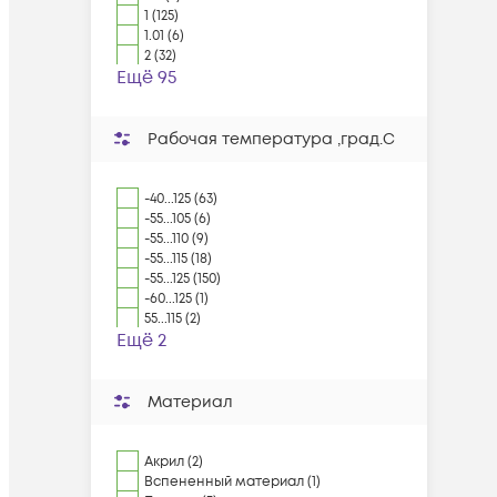
1 (125)
1.01 (6)
2 (32)
Ещё 95
Рабочая температура ,град.C
-40...125 (63)
-55...105 (6)
-55...110 (9)
-55...115 (18)
-55...125 (150)
-60...125 (1)
55...115 (2)
Ещё 2
Материал
Акрил (2)
Вспененный материал (1)