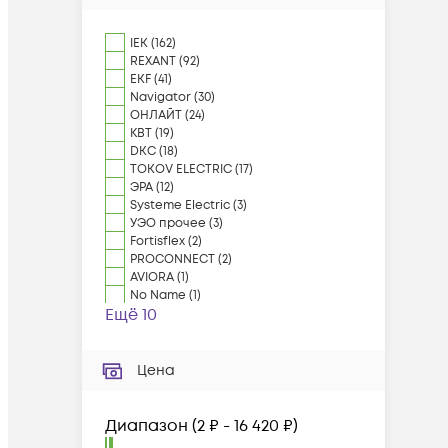
IEK
(
162
)
REXANT
(
92
)
EKF
(
41
)
Navigator
(
30
)
ОНЛАЙТ
(
24
)
КВТ
(
19
)
DKC
(
18
)
TOKOV ELECTRIC
(
17
)
ЭРА
(
12
)
Systeme Electric
(
3
)
УЭО прочее
(
3
)
Fortisflex
(
2
)
PROCONNECT
(
2
)
AVIORA
(
1
)
No Name
(
1
)
Ещё 10
Цена
Диапазон
(
2 ₽ - 16 420 ₽
)