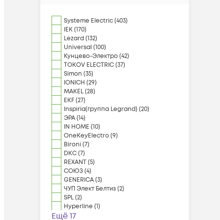
Systeme Electric
(
403
)
IEK
(
170
)
Lezard
(
132
)
Universal
(
100
)
Кунцево-Электро
(
42
)
TOKOV ELECTRIC
(
37
)
Simon
(
35
)
IONICH
(
29
)
MAKEL
(
28
)
EKF
(
27
)
Inspiria(группа Legrand)
(
20
)
ЭРА
(
14
)
IN HOME
(
10
)
OneKeyElectro
(
9
)
Bironi
(
7
)
DKC
(
7
)
REXANT
(
5
)
СОЮЗ
(
4
)
GENERICA
(
3
)
ЧУП Элект Белтиз
(
2
)
SPL
(
2
)
Hyperline
(
1
)
Ещё 17