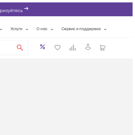
ризуйтесь
Услуги
О нас
Сервис и поддержка
ты
Выкуп сетевого оборудования
О компании
Гарантийное обслуживание
Системная интеграция
Контактная информация
Контакты сервисных центров
ты с физлицами
Wi-Fi «под ключ»
Банковские реквизиты
Сервисные контракты
вки
Бесплатная намотка оптического кабеля
Аккредитация ИТ
Сервисный центр
бслуживание
Партнеры
Техническая поддержка
а
Вакансии
Условия оказания услуг
еты
Новости
ы