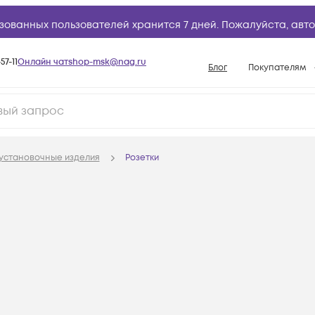
зованных пользователей хранится 7 дней. Пожалуйста,
авто
57-11
Онлайн чат
shop-msk@nag.ru
Блог
Покупателям
Способы опла
Документы
Политика рабо
установочные изделия
Розетки
Условия доста
Гарантийное о
Возврат товар
Вопросы и отв
База знаний
Конфигуратор