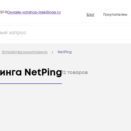
57-11
Онлайн чат
shop-msk@nag.ru
Блог
Покупателям
Способы опла
Документы
Политика рабо
Устройства мониторинга
NetPing
Условия доста
Гарантийное о
инга NetPing
12
товаров
Возврат товар
Вопросы и отв
База знаний
Конфигуратор