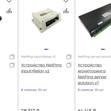
NetPing Input+Relay v2
NetPing-server-soluti
Устройство NetPing
Устройство
Input+Relay v2
мониторинга
NetPing server
solution v7
В наличии
: 10+ шт
В наличии
: 10+ шт
28 517
₽
64 145
₽