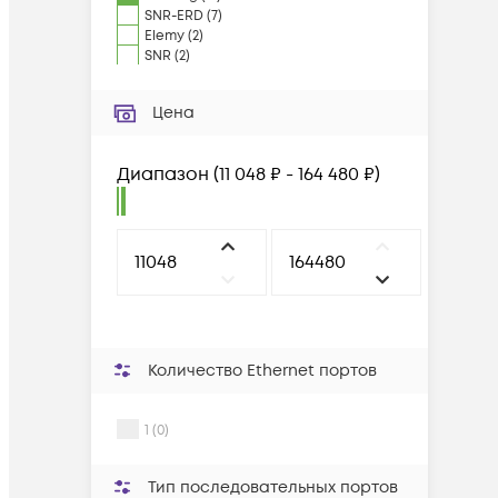
SNR-ERD
(
7
)
Elemy
(
2
)
SNR
(
2
)
Цена
Диапазон
(
11 048 ₽ - 164 480 ₽
)
Количество Ethernet портов
1 (0)
Тип последовательных портов