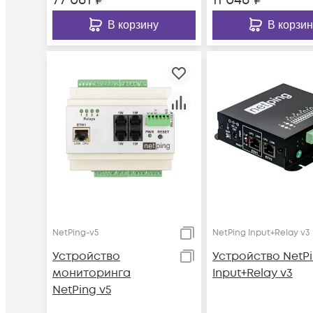
В корзину
В корзин
NetPing-v5
NetPing Input+Relay v3
Устройство
Устройство NetP
мониторинга
Input+Relay v3
NetPing v5