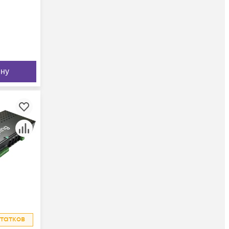
ину
татков