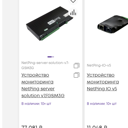
NetPing-server-solution-v7-
NetPing-IO-v5
GSM3G
Устройство
Устройство
мониторинга
мониторинга
NetPing server
NetPing IO v5
solution v7/GSM3G
В наличии
: 10+ шт
В наличии
: 10+ шт
77 081
₽
11 048
₽