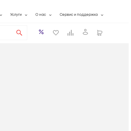
Услуги
О нас
Сервис и поддержка
ты
Выкуп сетевого оборудования
О компании
Гарантийное обслуживание
Системная интеграция
Контактная информация
Контакты сервисных центров
ты с физлицами
Wi-Fi «под ключ»
Банковские реквизиты
Сервисные контракты
вки
Бесплатная намотка оптического кабеля
Аккредитация ИТ
Сервисный центр
бслуживание
Партнеры
Техническая поддержка
а
Вакансии
Условия оказания услуг
еты
Новости
ы