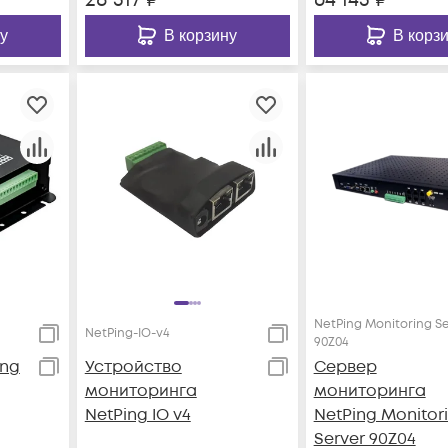
у
В корзину
В корз
NetPing Monitoring S
NetPing-IO-v4
90Z04
ing
Устройство
Сервер
мониторинга
мониторинга
NetPing IO v4
NetPing Monitor
Server 90Z04