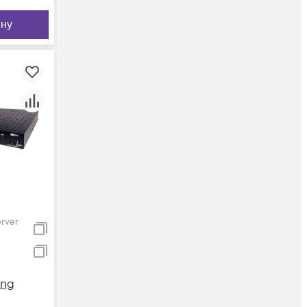
ину
erver
ing