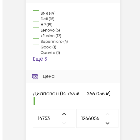
SNR
(
49
)
Dell
(
15
)
HP
(
19
)
Lenovo
(
5
)
xFusion
(
12
)
Supermicro
(
4
)
Gooxi
(
1
)
Quanta
(
1
)
Ещё 3
Цена
Диапазон
(
14 753 ₽ - 1 266 056 ₽
)