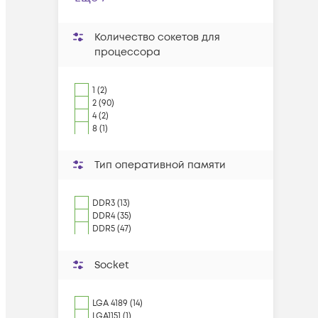
Количество сокетов для
процессора
1 (2)
2 (90)
4 (2)
8 (1)
Тип оперативной памяти
DDR3 (13)
DDR4 (35)
DDR5 (47)
Socket
LGA 4189 (14)
LGA1151 (1)