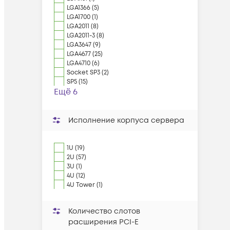
LGA1366 (5)
LGA1700 (1)
LGA2011 (8)
LGA2011-3 (8)
LGA3647 (9)
LGA4677 (25)
LGA4710 (6)
Socket SP3 (2)
SP5 (15)
Ещё 6
Исполнение корпуса сервера
1U (19)
2U (57)
3U (1)
4U (12)
4U Tower (1)
Количество слотов
расширения PCI-E