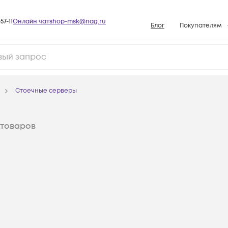
57-11
Онлайн чат
shop-msk@nag.ru
Блог
Покупателям
Способы опла
Документы
Политика рабо
Стоечные серверы
Условия доста
Гарантийное о
товаров
Возврат товар
Вопросы и отв
База знаний
Конфигуратор