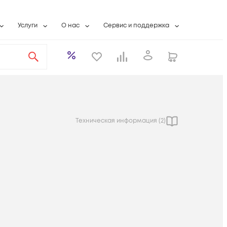
Услуги
О нас
Сервис и поддержка
ты
Выкуп сетевого оборудования
О компании
Гарантийное обслуживание
Системная интеграция
Контактная информация
Контакты сервисных центров
ты с физлицами
Wi-Fi «под ключ»
Банковские реквизиты
Сервисные контракты
вки
Бесплатная намотка оптического кабеля
Аккредитация ИТ
Сервисный центр
бслуживание
Партнеры
Техническая поддержка
Техническая информация (
2
)
а
Вакансии
Условия оказания услуг
еты
Новости
ы