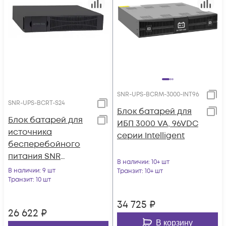
SNR-UPS-BCRM-3000-INT96
SNR-UPS-BCRT-S24
Блок батарей для
Блок батарей для
ИБП 3000 VA, 96VDC
источника
серии Intelligent
бесперебойного
питания SNR
В наличии
: 10+ шт
ELEMENT II, 24В (DC)
В наличии
: 9 шт
Транзит
: 10+ шт
(18Ач)
Транзит
: 10 шт
34 725
₽
26 622
₽
В корзину