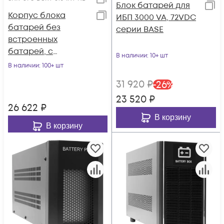
Блок батарей для
Корпус блока
ИБП 3000 VA, 72VDC
батарей без
серии BASE
встроенных
батарей, с
В наличии
: 10+ шт
перемычками, для
В наличии
: 100+ шт
ИБП 6000 VA/10 000
31 920
₽
-
26
%
VA, серии Intelligent
23 520
₽
26 622
₽
В корзину
В корзину