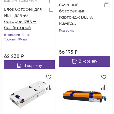
SNR-UPS-BCRM-480-9
Сменный
Блок батарей для
батарейный
ИБП, для 40
картридж DELTA
батарей 12В 9Ач,
RBM152,
без батарей
совместимый с ИБП
Под заказ
В наличии
: 10+ шт
АРС SRT3000XLI,
Транзит
: 10+ шт
SRT3000RMXLI,
SRT96BP, S
56 195
₽
62 238
₽
В корзину
В корзину