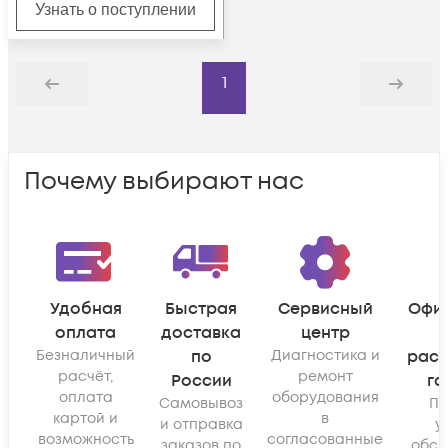
Узнать о поступлении
1
Назад
Дальше
Почему выбирают нас
Удобная
Быстрая
Сервисный
Офи
оплата
доставка
центр
Безналичный
по
Диагностика и
рас
расчёт,
ремонт
России
га
оплата
оборудования
Самовывоз
По
картой и
в
и отправка
у
возможность
согласованные
заказов по
обсл