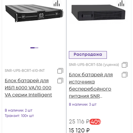
Распродажа
SNR-UPS-BCRT-S36 (уценка)
SNR-UPS-BCRT-610-INT
Блок батарей для
Блок батарей для
источника
ИБП 6000 VA/10 000
бесперебойного
VA серии Intelligent
питания SNR
ELEMENT II, 36В (DC)
В наличии
: 3 шт
(18Ач) (уценка)
В наличии
: 2 шт
Транзит
: 100+ шт
25 116
₽
-
40
%
15 120
₽