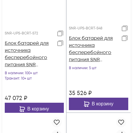
SNR-UPS-BCRT-S48
SNR-UPS-BCRT-S72
Блок батарей для
Блок батарей для
источника
источника
бесперебойного
бесперебойного
питания SNR
питания SNR
ELEMENT II, 48В (DC)
В наличии
: 5 шт
ELEMENT II, 72В (DC)
В наличии
: 100+ шт
(18Ач)
(18Ач)
Транзит
: 10+ шт
35 526
₽
47 072
₽
В корзину
В корзину