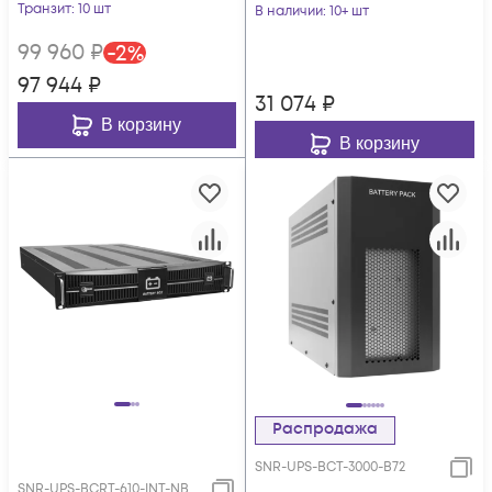
ELEMENT II, 36В (DC)
Транзит
: 10 шт
В наличии
: 10+ шт
(18Ач)
99 960
₽
-
2
%
97 944
₽
31 074
₽
В корзину
В корзину
Распродажа
SNR-UPS-BCT-3000-B72
SNR-UPS-BCRT-610-INT-NB