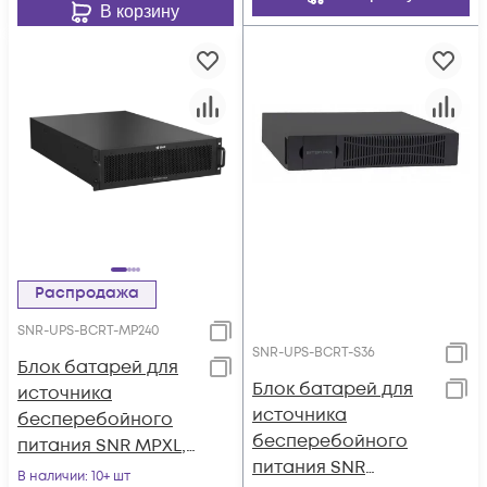
В корзину
Распродажа
SNR-UPS-BCRT-MP240
SNR-UPS-BCRT-S36
Блок батарей для
Блок батарей для
источника
источника
бесперебойного
бесперебойного
питания SNR MPXL,
питания SNR
240В(DC), 9Ач
В наличии
: 10+ шт