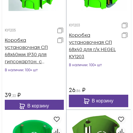
КУ1203
КУ1205
Коробка
Коробка
установочная СП
установочная СП
68х40 для г/к HEGEL
68х60мм IP30 для
КУ1203
гипсокартон. с
В наличии
: 100+ шт
метал. лапками
В наличии
: 100+ шт
HEGEL КУ1205
26
₽
,86
39
₽
,33
В корзину
В корзину