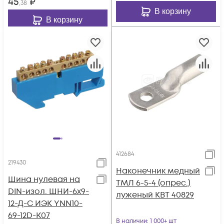
45
₽
,38
В корзину
В корзину
412684
219430
Наконечник медный
Шина нулевая на
ТМЛ 6-5-4 (опрес.)
DIN-изол. ШНИ-6х9-
луженый КВТ 40829
12-Д-С ИЭК YNN10-
69-12D-K07
В наличии
: 1 000+ шт