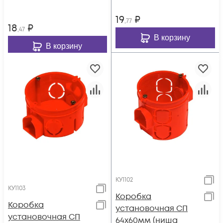
19
₽
,77
18
₽
,47
В корзину
В корзину
КУ1102
КУ1103
Коробка
Коробка
установочная СП
установочная СП
64х60мм (ниша