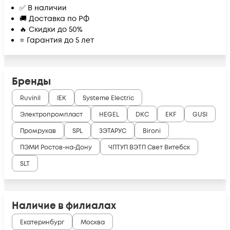
✅ В наличии
🚚 Доставка по РФ
🔥 Скидки до 50%
⭐ Гарантия до 5 лет
Бренды
Ruvinil
IEK
Systeme Electric
Электропромпласт
HEGEL
DKC
EKF
GUSI
Промрукав
SPL
ЗЭТАРУС
Bironi
ПЭМИ Ростов-на-Дону
ЧПТУП ВЭТП Свет Витебск
SLT
Наличие в филиалах
Екатеринбург
Москва