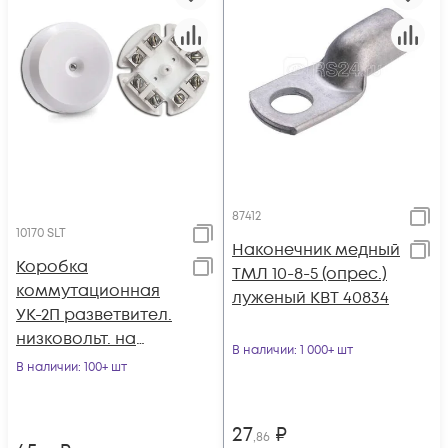
87412
10170 SLT
Наконечник медный
Коробка
ТМЛ 10-8-5 (опрес.)
коммутационная
луженый КВТ 40834
УК-2П разветвител.
низковольт. на
В наличии
: 1 000+ шт
винте SLT 10170
В наличии
: 100+ шт
27
₽
,86