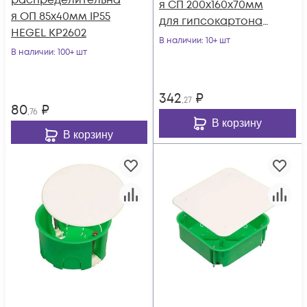
распределительна
я СП 200х160х70мм
я ОП 85х40мм IP55
для гипсокартона
HEGEL КР2602
HEGEL КР1205
В наличии
: 10+ шт
В наличии
: 100+ шт
342
₽
,27
80
₽
,76
В корзину
В корзину