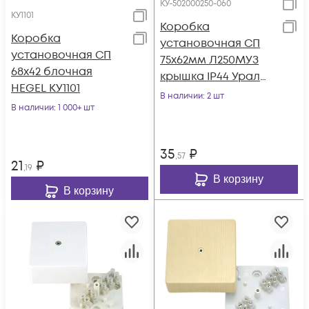
КУ-502000250-060
КУ1101
Коробка
Коробка
установочная СП
установочная СП
75х62мм Л250МУЗ
68х42 блочная
крышка IP44 Урал
HEGEL КУ1101
Пак КУ-502000250-
В наличии
: 2 шт
В наличии
: 1 000+ шт
060
35
₽
,57
21
₽
,19
В корзину
В корзину