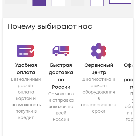
Назад
Дальше
Почему выбирают нас
Удобная
Быстрая
Сервисный
Офи
оплата
доставка
центр
Безналичный
по
Диагностика и
рас
расчёт,
ремонт
России
га
оплата
оборудования
Самовывоз
По
картой и
в
и отправка
у
возможность
согласованные
заказов по
обсл
покупки в
сроки
всей
и п
кредит
России
гара