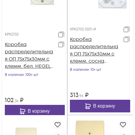
КРК2702 0201-И
КРК2702
Коробка
Коробка
распределительна
распределительна
я ОП 75х75х30мм с
я ОП 75х75х30мм с
клемм. сосна
клемм. бел. HEGEL
HEGEL КРК2702 0201-
В наличии
: 10+ шт
КРК2702
В наличии
: 100+ шт
И
313
₽
,96
102
₽
,34
В корзину
В корзину