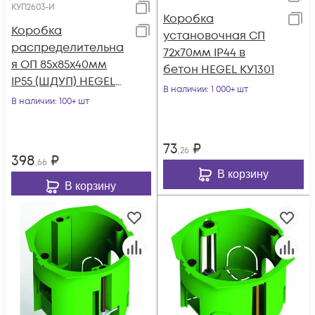
КУП2603-И
Коробка
Коробка
установочная СП
распределительна
72х70мм IP44 в
я ОП 85х85х40мм
бетон HEGEL КУ1301
IP55 (ШДУП) HEGEL
В наличии
: 1 000+ шт
КУП2603-И
В наличии
: 100+ шт
73
₽
,26
398
₽
,66
В корзину
В корзину