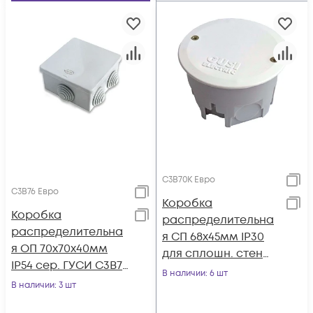
С3В70К Евро
С3В76 Евро
Коробка
Коробка
распределительна
распределительна
я СП 68х45мм IP30
я ОП 70х70х40мм
для сплошн. стен
IP54 сер. ГУСИ С3В76
кругл. сер. ГУСИ
В наличии
: 6 шт
Евро
В наличии
: 3 шт
С3В70К Евро