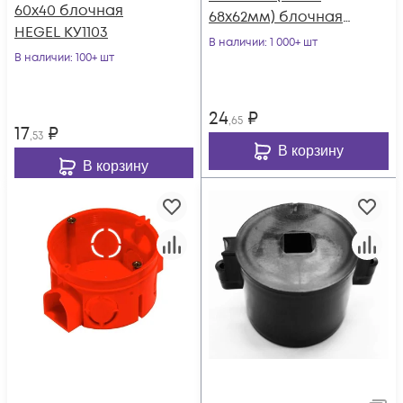
60х40 блочная
68х62мм) блочная
HEGEL КУ1103
HEGEL КУ1102
В наличии
: 1 000+ шт
В наличии
: 100+ шт
24
₽
,65
17
₽
,53
В корзину
В корзину