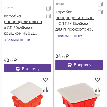
КР1201
КР1202
Коробка
Коробка
распределительна
распределительна
я СП 113х113х45мм
я СП 80х45мм с
для гипсокартона
крышкой HEGEL
HEGEL КР1201
В наличии
: 100+ шт
КР1202
В наличии
: 100+ шт
84
₽
,64
48
₽
,47
В корзину
В корзину