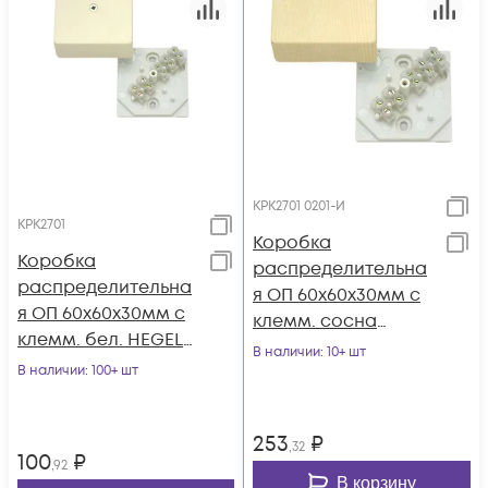
КРК2701 0201-И
КРК2701
Коробка
Коробка
распределительна
распределительна
я ОП 60х60х30мм с
я ОП 60х60х30мм с
клемм. сосна
клемм. бел. HEGEL
HEGEL КРК2701 0201-
В наличии
: 10+ шт
КРК2701
В наличии
: 100+ шт
И
253
₽
,32
100
₽
,92
В корзину