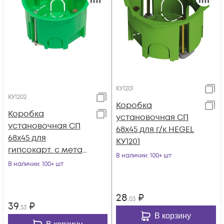
КУ1201
КУ1202
Коробка
Коробка
установочная СП
установочная СП
68х45 для г/к HEGEL
68х45 для
КУ1201
гипсокарт. с метал.
В наличии
: 100+ шт
лапками HEGEL
В наличии
: 100+ шт
КУ1202
28
₽
,03
39
₽
,53
В корзину