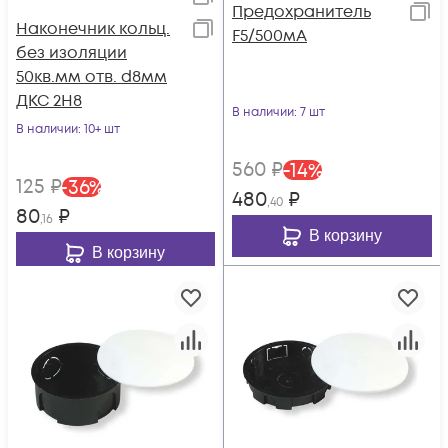
Предохранитель
Наконечник кольц.
F5/500мА
без изоляции
50кв.мм отв. d8мм
ДКС 2H8
В наличии
: 7 шт
В наличии
: 10+ шт
560
₽
-
14
%
125
₽
-
36
%
480
₽
,40
80
₽
,16
В корзину
В корзину