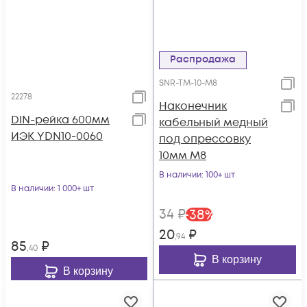
Распродажа
SNR-TM-10-M8
22278
Наконечник
DIN-рейка 600мм
кабельный медный
ИЭК YDN10-0060
под опрессовку
10мм М8
В наличии
: 100+ шт
В наличии
: 1 000+ шт
34
₽
-
38
%
20
₽
,94
85
₽
,40
В корзину
В корзину