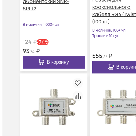
абонентский SNR-
коаксиального
SPLT2
кабеля RG6 (Twist
(100шт)
В наличии
: 1 000+ шт
В наличии
: 100+ уп
Транзит
: 10+ уп
124
₽
-
24
%
93
₽
,74
555
₽
,77
В корзину
В корзин