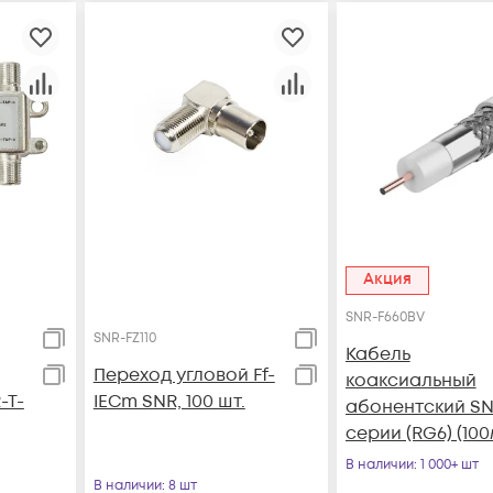
Акция
SNR-F660BV
SNR-FZ110
Кабель
Переход угловой Ff-
коаксиальный
-T-
IECm SNR, 100 шт.
абонентский SN
серии (RG6) (100
бухта)(заполне
В наличии
: 1 000+ шт
60%)
В наличии
: 8 шт