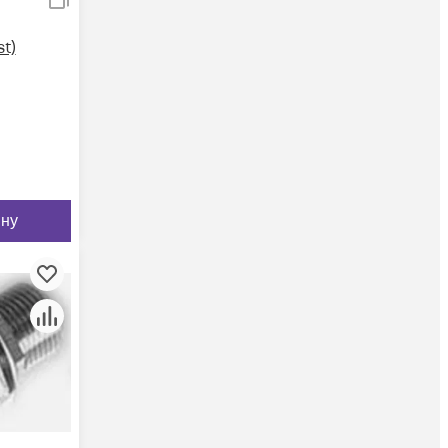
t)
ину