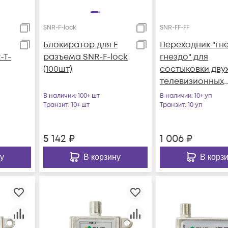
SNR-F-lock
SNR-FF-FF
Блокиратор для F
Переходник "гн
-T-
разъема SNR-F-lock
гнездо" для
(100шт)
состыковки дву
телевизионных
кабелей (100шт)
В наличии
: 100+ шт
В наличии
: 10+ уп
Транзит
: 10+ шт
Транзит
: 10 уп
5 142
₽
1 006
₽
у
В корзину
В корз