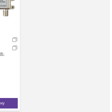
R-
ину