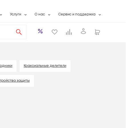
Услуги
О нас
Сервис и поддержка
ты
Выкуп сетевого оборудования
О компании
Гарантийное обслуживание
Системная интеграция
Контактная информация
Контакты сервисных центров
ты с физлицами
Wi-Fi «под ключ»
Банковские реквизиты
Сервисные контракты
вки
Бесплатная намотка оптического кабеля
Аккредитация ИТ
Сервисный центр
бслуживание
Партнеры
Техническая поддержка
ходники
Коаксиальные делители
а
Вакансии
Условия оказания услуг
тройства защиты
еты
Новости
ы