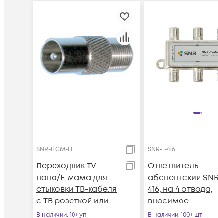
SNR-IECM-FF
SNR-T-416
Переходник ТV-
Ответвитель
папа/F-мама для
абонентский SNR
стыковки ТВ-кабеля
416, на 4 отвода,
с ТВ розеткой или
вносимое
телевизором (100шт)
затухание IN-TAP
В наличии
: 10+ уп
В наличии
: 100+ шт