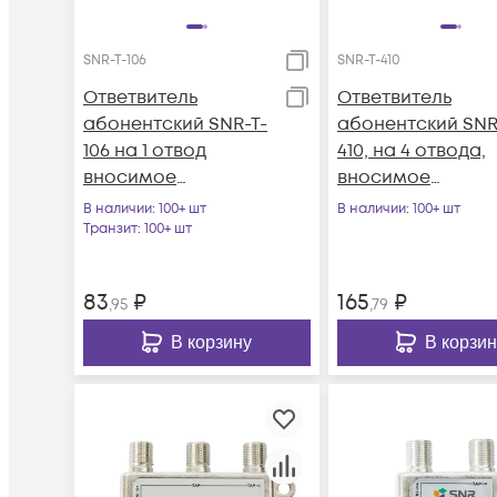
SNR-T-106
SNR-T-410
Ответвитель
Ответвитель
абонентский SNR-T-
абонентский SNR
106 на 1 отвод
410, на 4 отвода,
вносимое
вносимое
затухание IN-TAP
затухание IN-TAP
В наличии
: 100+ шт
В наличии
: 100+ шт
6dB.
10dB.
Транзит
: 100+ шт
83
₽
165
₽
,95
,79
В корзину
В корзин