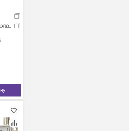
ездо-
х
ину