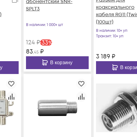
абонентский SNR-
коаксиального
SPLT3
)
кабеля RG11 (Twis
(100шт)
В наличии
: 1 000+ шт
В наличии
: 10+ уп
Транзит
: 10+ уп
124
₽
-
33
%
83
₽
,45
3 189
₽
В корзину
у
В корз