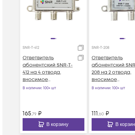
SNR-T-412
SNR-T-208
Ответвитель
Ответвитель
абонентский SNR-T-
абонентский SNR
412 на 4 отвода,
208 на 2 отвода,
вносимое
вносимое
затухание IN-TAP
затухание IN-TAP
В наличии
: 100+ шт
В наличии
: 100+ шт
12dB.
8dB.
165
₽
111
₽
,79
,60
В корзину
В корзин