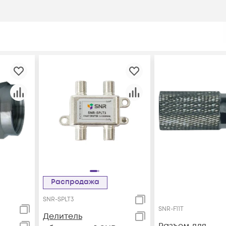
Распродажа
SNR-SPLT3
SNR-F11T
Делитель
Разъем для