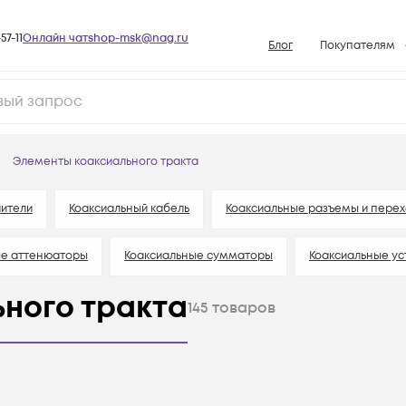
57-11
Онлайн чат
shop-msk@nag.ru
Блог
Покупателям
Способы опла
Документы
Политика рабо
Элементы коаксиального тракта
Условия доста
Гарантийное о
ители
Коаксиальный кабель
Коаксиальные разъемы и пере
Возврат товар
ые аттенюаторы
Коаксиальные сумматоры
Коаксиальные ус
Вопросы и отв
База знаний
ного тракта
145
товаров
Конфигуратор