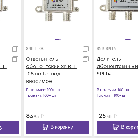
SNR-T-108
SNR-SPLT4
Ответвитель
Делитель
-T-
абонентский SNR-T-
абонентский SN
108 на 1 отвод
SPLT4
вносимое
затухание IN-TAP
В наличии
: 100+ шт
В наличии
: 100+ шт
8dB.
Транзит
: 100+ шт
Транзит
: 100+ шт
83
₽
126
₽
,95
,48
у
В корзину
В корз