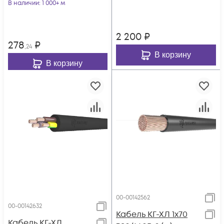
В наличии
: 1 000+ м
2 200
₽
278
₽
,24
В корзину
В корзину
00-00142562
00-00142632
Кабель КГ-ХЛ 1х70
Кабель КГ-ХЛ