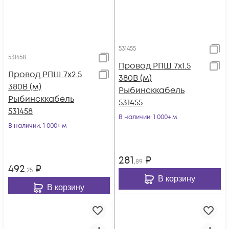
531455
531458
Провод РПШ 7х1.5
Провод РПШ 7х2.5
380В (м)
380В (м)
Рыбинсккабель
Рыбинсккабель
531455
531458
В наличии
: 1 000+ м
В наличии
: 1 000+ м
281
₽
,89
492
₽
,25
В корзину
В корзину