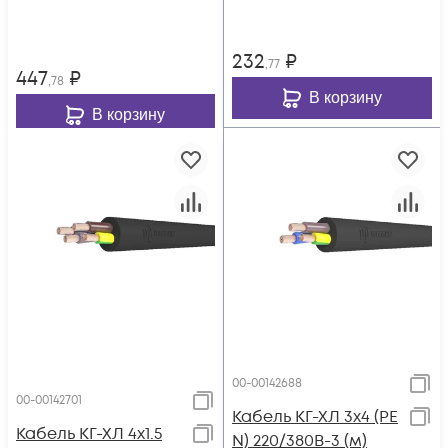
232
₽
,77
447
₽
,78
В корзину
В корзину
00-00142688
00-00142701
Кабель КГ-ХЛ 3х4 (PE
Кабель КГ-ХЛ 4х1.5
N) 220/380В-3 (м)