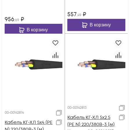
557
₽
,49
956
₽
,69
В корзину
В корзину
00-00142813
00-00142814
Кабель КГ-ХЛ 5х2.5
Кабель КГ-ХЛ 5х4 (PE
(PE N) 220/380В-3 (м)
N) 220/380В-3 (м)