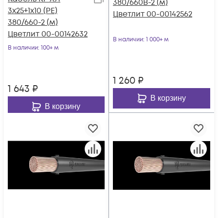
380/660В-2 (м)
3х25+1х10 (PE)
Цветлит 00-00142562
380/660-2 (м)
Цветлит 00-00142632
В наличии
: 1 000+ м
В наличии
: 100+ м
1 260
₽
1 643
₽
В корзину
В корзину