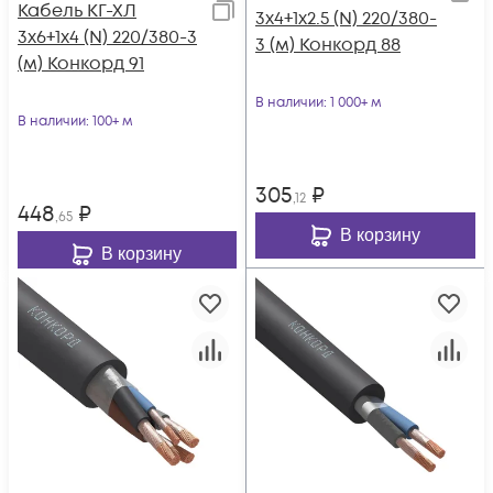
Кабель КГ-ХЛ
3х4+1х2.5 (N) 220/380-
3х6+1х4 (N) 220/380-3
3 (м) Конкорд 88
(м) Конкорд 91
В наличии
: 1 000+ м
В наличии
: 100+ м
305
₽
,12
448
₽
,65
В корзину
В корзину