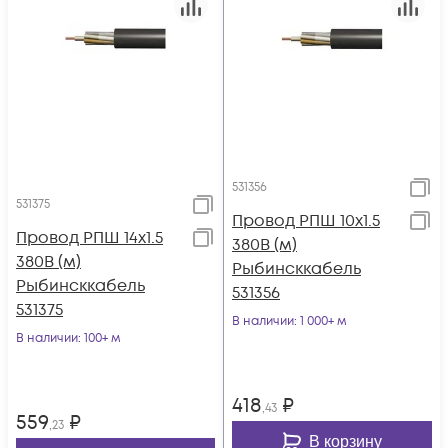
531356
531375
Провод РПШ 10х1.5
Провод РПШ 14х1.5
380В (м)
380В (м)
Рыбинсккабель
Рыбинсккабель
531356
531375
В наличии
: 1 000+ м
В наличии
: 100+ м
418
₽
,43
559
₽
,23
В корзину