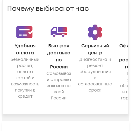
Почему выбирают нас
Удобная
Быстрая
Сервисный
Офи
оплата
доставка
центр
Безналичный
по
Диагностика и
рас
расчёт,
ремонт
России
га
оплата
оборудования
Самовывоз
По
картой и
в
и отправка
у
возможность
согласованные
заказов по
обсл
покупки в
сроки
всей
и п
кредит
России
гара