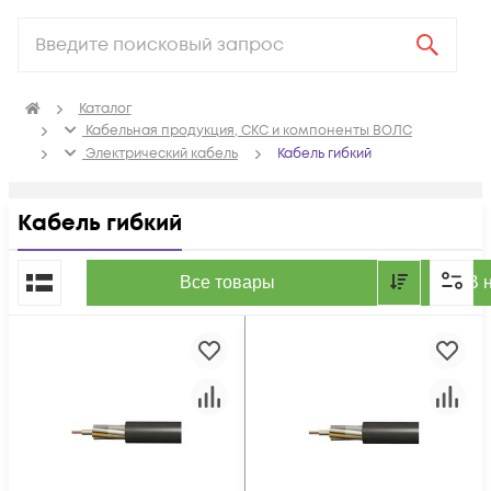
Каталог
Кабельная продукция, СКС и компоненты ВОЛС
Электрический кабель
Кабель гибкий
Кабель гибкий
По популярности
Все товары
В 