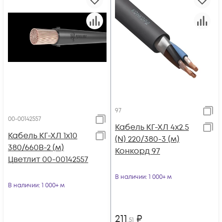
97
00-00142557
Кабель КГ-ХЛ 4х2.5
Кабель КГ-ХЛ 1х10
(N) 220/380-3 (м)
380/660В-2 (м)
Конкорд 97
Цветлит 00-00142557
В наличии
: 1 000+ м
В наличии
: 1 000+ м
211
₽
,51