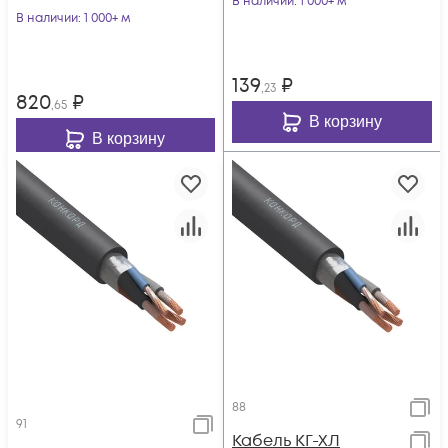
В наличии
: 1 000+ м
В наличии
: 1 000+ м
139
₽
,23
820
₽
,65
В корзину
В корзину
88
91
Кабель КГ-ХЛ