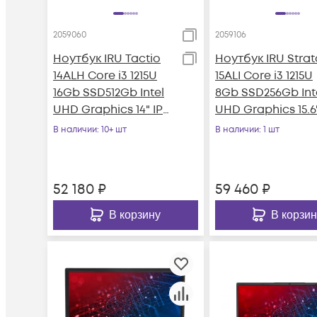
2059060
2059106
Ноутбук IRU Tactio
Ноутбук IRU Strat
14ALH Core i3 1215U
15ALI Core i3 1215U
16Gb SSD512Gb Intel
8Gb SSD256Gb Int
UHD Graphics 14" IPS
UHD Graphics 15.6
FHD (1920x1080) Wind
IPS FHD (1920x1080
В наличии
: 10+ шт
В наличии
: 1 шт
Win
52 180
₽
59 460
₽
В корзину
В корзин