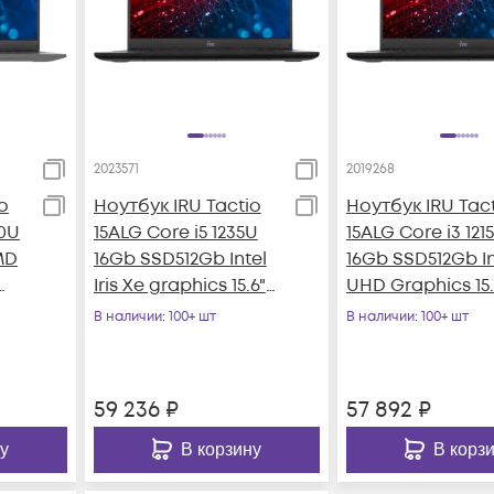
2023571
2019268
o
Ноутбук IRU Tactio
Ноутбук IRU Tac
30U
15ALG Core i5 1235U
15ALG Core i3 121
MD
16Gb SSD512Gb Intel
16Gb SSD512Gb In
Iris Xe graphics 15.6"
UHD Graphics 15.
IPS FHD (1920x1080
IPS FHD (1920x108
В наличии
: 100+ шт
В наличии
: 100+ шт
59 236
₽
57 892
₽
у
В корзину
В корз