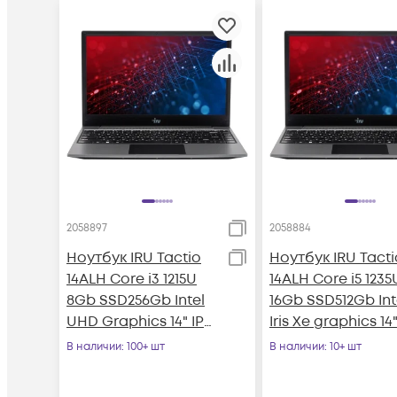
2058897
2058884
Ноутбук IRU Tactio
Ноутбук IRU Tacti
14ALH Core i3 1215U
14ALH Core i5 1235
8Gb SSD256Gb Intel
16Gb SSD512Gb Int
UHD Graphics 14" IPS
Iris Xe graphics 14
FHD (1920x1080) FreeD
IPS FHD (1920x1080
В наличии
: 100+ шт
В наличии
: 10+ шт