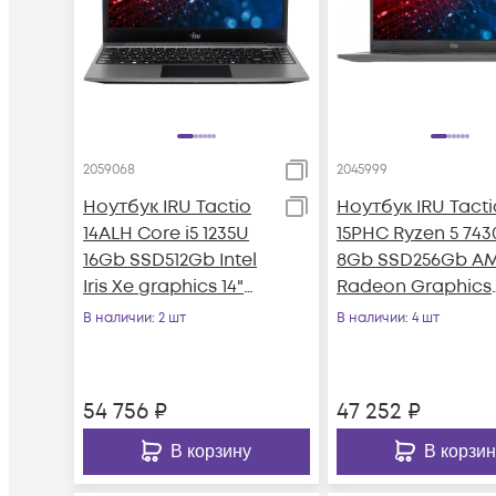
2059068
2045999
Ноутбук IRU Tactio
Ноутбук IRU Tacti
14ALH Core i5 1235U
15PHC Ryzen 5 74
16Gb SSD512Gb Intel
8Gb SSD256Gb A
Iris Xe graphics 14"
Radeon Graphics
IPS FHD (1920x1080)
15.6" IPS FHD
В наличии
: 2 шт
В наличии
: 4 шт
(1920x1080) Wi
54 756
₽
47 252
₽
В корзину
В корзин