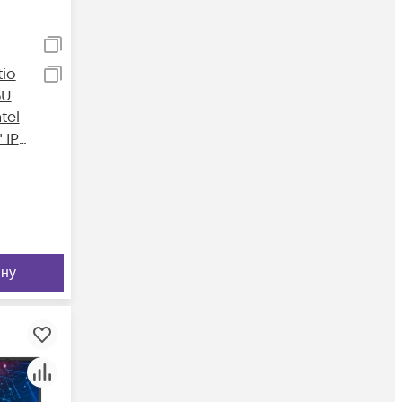
tio
5U
tel
 IPS
ину