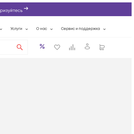
ризуйтесь
Услуги
О нас
Сервис и поддержка
ты
Выкуп сетевого оборудования
О компании
Гарантийное обслуживание
Системная интеграция
Контактная информация
Контакты сервисных центров
ты с физлицами
Wi-Fi «под ключ»
Банковские реквизиты
Сервисные контракты
вки
Бесплатная намотка оптического кабеля
Аккредитация ИТ
Сервисный центр
бслуживание
Партнеры
Техническая поддержка
а
Вакансии
Условия оказания услуг
еты
Новости
ы