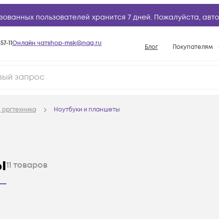
зованных пользователей хранится 7 дней. Пожалуйста,
авто
57-11
Онлайн чат
shop-msk@nag.ru
Блог
Покупателям
Способы опла
Документы
Политика рабо
 оргтехника
Ноутбуки и планшеты
Условия доста
Гарантийное о
Возврат товар
ы
11
товаров
Вопросы и отв
База знаний
Конфигуратор