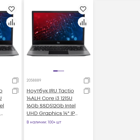
2058889
o
Ноутбук IRU Tactio
U
14ALH Core i3 1215U
el
16Gb SSD512Gb Intel
"
UHD Graphics 14" IPS
)
FHD (1920x1080) Free
В наличии
: 100+ шт