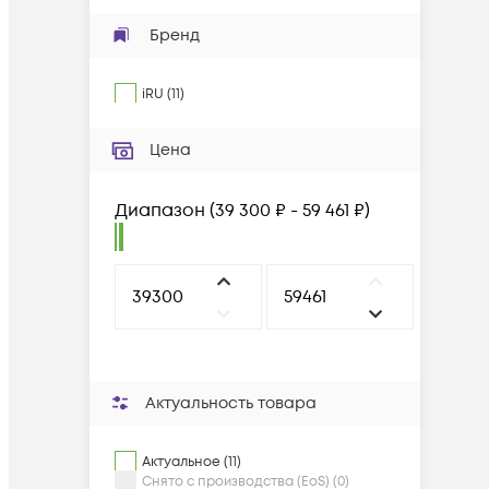
Бренд
iRU
(
11
)
Цена
Диапазон
(
39 300 ₽ - 59 461 ₽
)
Актуальность товара
Актуальное (11)
Снято с производства (EoS) (0)