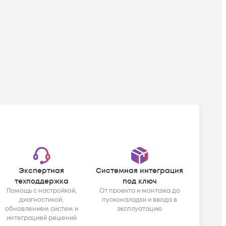
Экспертная
Системная интеграция
техподдержка
под ключ
Помощь с настройкой,
От проекта и монтажа до
диагностикой,
пусконаладки и ввода в
обновлением систем и
эксплуатацию
интеграцией решений