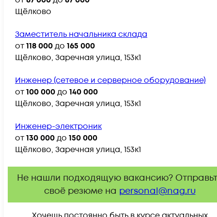
от
87 000
до
87 000
Щёлково
Заместитель начальника склада
от
118 000
до
165 000
Щёлково, Заречная улица, 153к1
Инженер (сетевое и серверное оборудование)
от
100 000
до
140 000
Щёлково, Заречная улица, 153к1
Инженер-электроник
от
130 000
до
150 000
Щёлково, Заречная улица, 153к1
Не нашли подходящую вакансию? Отправь
своё резюме на
personal@nag.ru
Хочешь постоянно быть в курсе актуальных