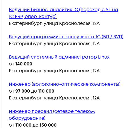
Ведущий бизнес-аналитик 1С (переход с УТ на
1С:ERP, опер. контур)
Екатеринбург, улица Краснолесья, 12А
Ведущий программист-консультант 1С (БП / ЗУП)
Екатеринбург, улица Краснолесья, 12А
Ведущий системный администратор Linux
от
140 000
Екатеринбург, улица Краснолесья, 12А
Инженер (волоконно-оптические компоненты)
от
97 000
до
110 000
Екатеринбург, улица Краснолесья, 12А
Инженер пресейл (сетевое телеком
оборудование)
от
110 000
до
130 000