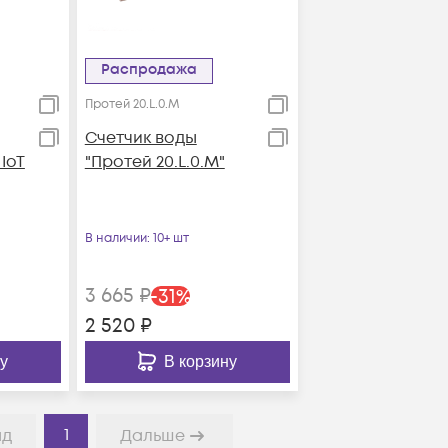
Распродажа
Протей 20.L.0.М
Счетчик воды
 IoT
"Протей 20.L.0.М"
В наличии
: 10+ шт
3 665
₽
-
31
%
2 520
₽
у
В корзину
1
ад
Дальше