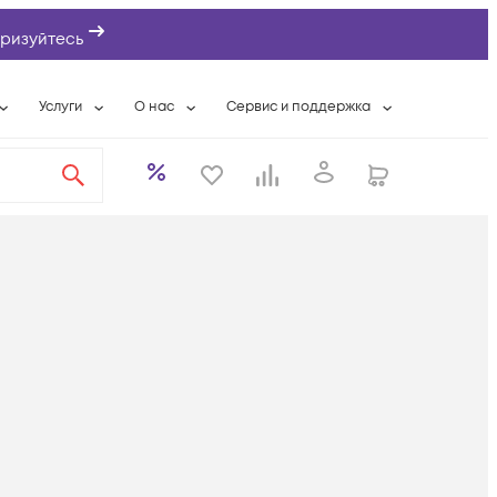
ризуйтесь
Услуги
О нас
Сервис и поддержка
ты
Выкуп сетевого оборудования
О компании
Гарантийное обслуживание
Системная интеграция
Контактная информация
Контакты сервисных центров
ты с физлицами
Wi-Fi «под ключ»
Банковские реквизиты
Сервисные контракты
вки
Бесплатная намотка оптического кабеля
Аккредитация ИТ
Сервисный центр
бслуживание
Партнеры
Техническая поддержка
а
Вакансии
Условия оказания услуг
еты
Новости
ы