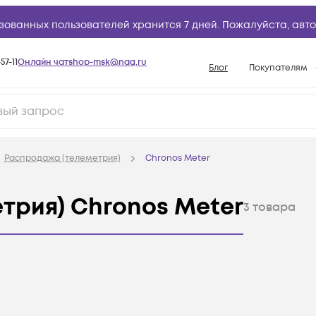
зованных пользователей хранится 7 дней. Пожалуйста,
авто
57-11
Онлайн чат
shop-msk@nag.ru
Блог
Покупателям
Способы опла
Документы
Политика рабо
Распродажа (телеметрия)
Chronos Meter
Условия доста
Гарантийное о
трия) Chronos Meter
3
товара
Возврат товар
Вопросы и отв
База знаний
Конфигуратор