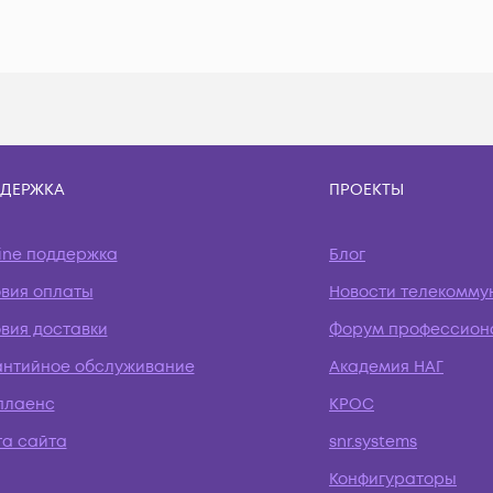
ДЕРЖКА
ПРОЕКТЫ
ine поддержка
Блог
овия оплаты
Новости телекомму
вия доставки
Форум профессион
антийное обслуживание
Академия НАГ
плаенс
КРОС
та сайта
snr.systems
Конфигураторы