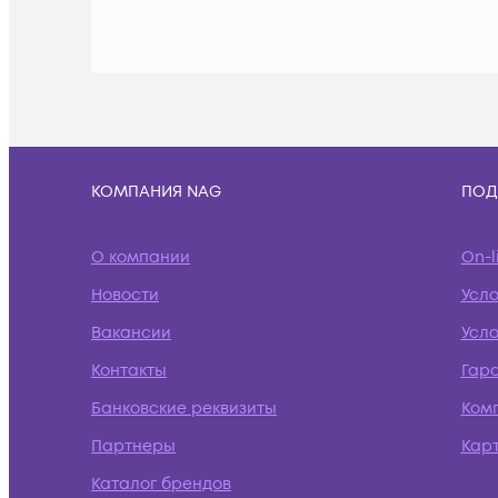
КОМПАНИЯ NAG
ПОД
О компании
On-l
Новости
Усл
Вакансии
Усло
Контакты
Гар
Банковские реквизиты
Ком
Партнеры
Кар
Каталог брендов