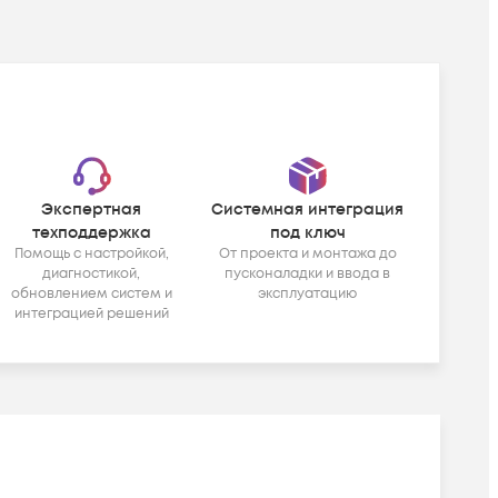
Экспертная
Системная интеграция
техподдержка
под ключ
Помощь с настройкой,
От проекта и монтажа до
диагностикой,
пусконаладки и ввода в
обновлением систем и
эксплуатацию
интеграцией решений