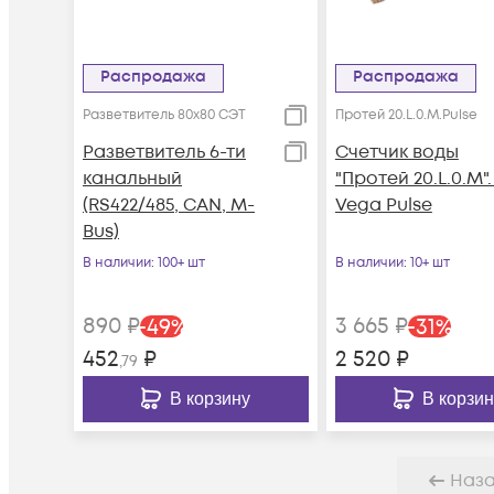
Распродажа
Распродажа
Разветвитель 80x80 СЭТ
Протей 20.L.0.М.Pulse
Разветвитель 6-ти
Счетчик воды
канальный
"Протей 20.L.0.М".
(RS422/485, CAN, M-
Vega Pulse
Bus)
В наличии
: 100+ шт
В наличии
: 10+ шт
890
₽
3 665
₽
-
49
%
-
31
%
452
₽
2 520
₽
,79
В корзину
В корзин
Наз