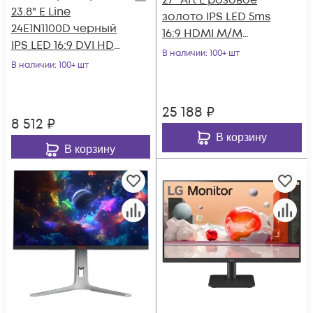
27" Art L розовое
23.8" E Line
золото IPS LED 5ms
24E1N1100D черный
16:9 HDMI M/M
IPS LED 16:9 DVI HDMI
матовая 300cd
В наличии
: 100+ шт
матовая 250cd
В наличии
: 100+ шт
178гр/178гр 2560x
178гр/178гр 1920x
25 188
₽
8 512
₽
В корзину
В корзину