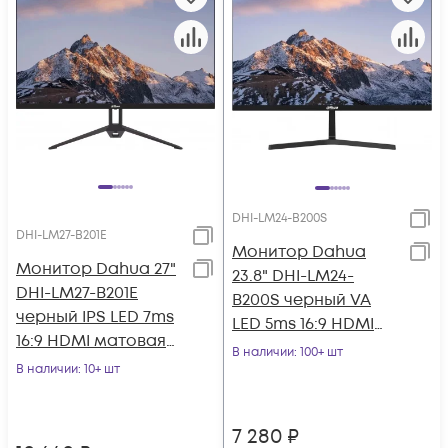
DHI-LM24-B200S
DHI-LM27-B201E
Монитор Dahua
Монитор Dahua 27"
23.8" DHI-LM24-
DHI-LM27-B201E
B200S черный VA
черный IPS LED 7ms
LED 5ms 16:9 HDMI
16:9 HDMI матовая
M/M матовая 3000:1
В наличии
: 100+ шт
1000:1 300cd
В наличии
: 10+ шт
250cd 178гр/178гр
178гр/178гр 1920x
7 280
₽