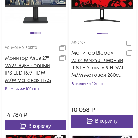
MN240F
90LM06H0-B01370
Монитор Bloody
Монитор Asus 27"
23.8" MN240F черный
VA27DQFS черный
IPS LED 1ms 16:9 HDMI
IPS LED 16:9 HDMI
M/M матовая 280cd
M/M матовая HAS
178гр/178гр 1920x1080
В наличии
: 10+ шт
Piv 1000:1 300cd
В наличии
: 100+ шт
180
178гр/178гр 1920
10 068
₽
14 784
₽
В корзину
В корзину