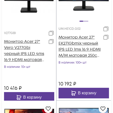
UM.HE1CD.G02
V277GBI
Монитор Acer 27"
Монитор Acer 27"
EK271Gbmix черный
Vero V277Gbi
IPS LED 1ms 16:9 HDMI
черный IPS LED 4ms
M/M матовая 250cd
16:9 HDMI матовая
178гр/178гр 1920x1080
В наличии
: 100+ шт
250cd 178гр/178гр
В наличии
: 10+ шт
120
1920x1080 120Hz
10 192
₽
10 416
₽
В корзину
В корзину