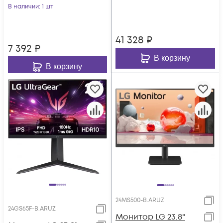
матовая 1000:1
В наличии
: 1 шт
2560x144
250cd 178гр/178гр
41 328
₽
7 392
₽
В корзину
В корзину
24MS500-B.ARUZ
24GS65F-B.ARUZ
Монитор LG 23.8"