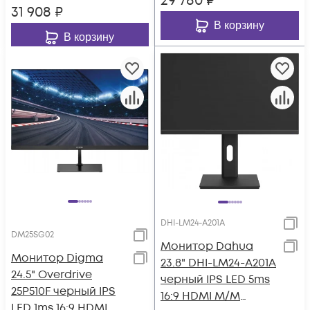
29 780
₽
31 908
₽
В корзину
В корзину
DHI-LM24-A201A
DM25SG02
Монитор Dahua
Монитор Digma
23.8" DHI-LM24-A201A
24.5" Overdrive
черный IPS LED 5ms
25P510F черный IPS
16:9 HDMI M/M
LED 1ms 16:9 HDMI