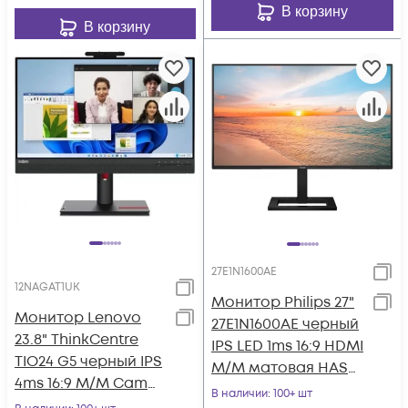
В корзину
В корзину
27E1N1600AE
12NAGAT1UK
Монитор Philips 27"
Монитор Lenovo
27E1N1600AE черный
23.8" ThinkCentre
IPS LED 1ms 16:9 HDMI
TIO24 G5 черный IPS
M/M матовая HAS
4ms 16:9 M/M Cam
350cd 178гр/178гр
В наличии
: 100+ шт
матовая HAS Piv