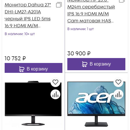
Монитор HP 23.8"
Монитор Dahua 27"
M24m серебристый
DHI-LM27-A201A
IPS 16:9 HDMI M/M
черный IPS LED 5ms
Cam матовая HAS
16:9 HDMI M/M
Piv 300cd 178гр/178гр
В наличии
: 1 шт
матовая HAS Piv
В наличии
: 10+ шт
1920x1080
1000:1 250cd 178гр
30 900
₽
10 752
₽
В корзину
В корзину