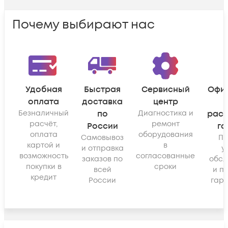
Почему выбирают нас
Удобная
Быстрая
Сервисный
Офи
оплата
доставка
центр
Безналичный
по
Диагностика и
рас
расчёт,
ремонт
России
га
оплата
оборудования
Самовывоз
По
картой и
в
и отправка
у
возможность
согласованные
заказов по
обсл
покупки в
сроки
всей
и п
кредит
России
гара