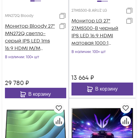
27MS500-B.ARUZ LG
MN272Q Bloody
Монитор LG 27"
Монитор Bloody 27"
27MS500-B черный
MN272Q светло-
IPS LED 16:9 HDMI
серый IPS LED 1ms
матовая 1000:1
16:9 HDMI M/M
250cd 178гр/178гр
В наличии
: 100+ шт
матовая HAS 400cd
В наличии
: 100+ шт
1920x1080 100Hz F
178гр/178гр 2560x
13 664
₽
29 780
₽
В корзину
В корзину