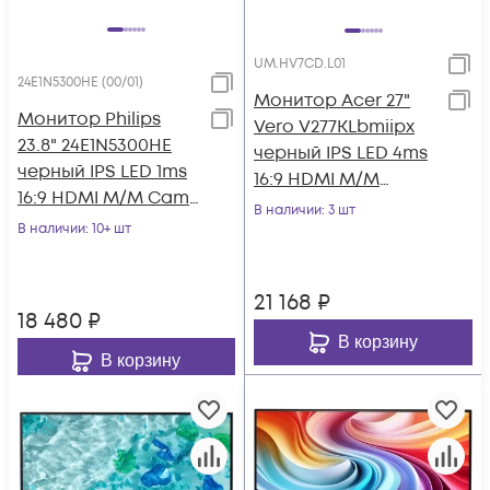
UM.HV7CD.L01
24E1N5300HE (00/01)
Монитор Acer 27"
Монитор Philips
Vero V277KLbmiipx
23.8" 24E1N5300HE
черный IPS LED 4ms
черный IPS LED 1ms
16:9 HDMI M/M
16:9 HDMI M/M Cam
матовая 350cd
В наличии
: 3 шт
матовая HAS Piv
В наличии
: 10+ шт
178гр/178гр 3840x2
300cd 178гр/1
21 168
₽
18 480
₽
В корзину
В корзину