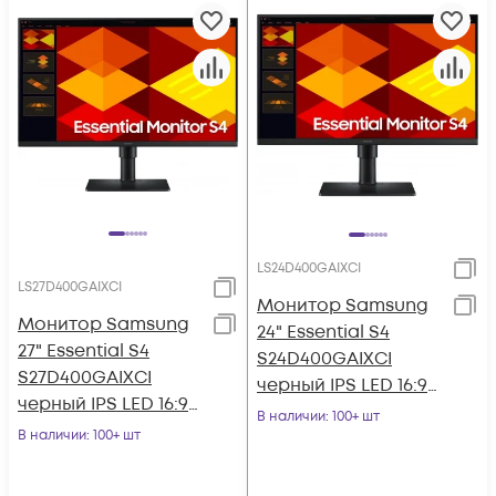
LS24D400GAIXCI
LS27D400GAIXCI
Монитор Samsung
Монитор Samsung
24" Essential S4
27" Essential S4
S24D400GAIXCI
S27D400GAIXCI
черный IPS LED 16:9
черный IPS LED 16:9
HDMI матовая HAS
В наличии
: 100+ шт
HDMI матовая HAS
В наличии
: 100+ шт
Piv 1000:1 250cd
Piv 250cd 178гр/