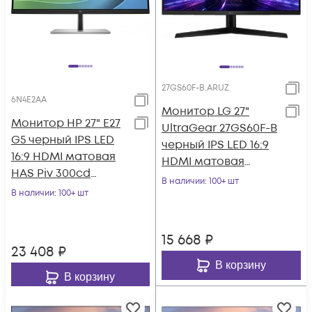
27GS60F-B.ARUZ
6N4E2AA
Монитор LG 27"
Монитор HP 27" E27
UltraGear 27GS60F-B
G5 черный IPS LED
черный IPS LED 16:9
16:9 HDMI матовая
HDMI матовая
HAS Piv 300cd
300cd 178гр/178гр
В наличии
: 100+ шт
178гр/178гр 1920x1080
В наличии
: 100+ шт
1920x1080 180H
75Hz DP F
15 668
₽
23 408
₽
В корзину
В корзину