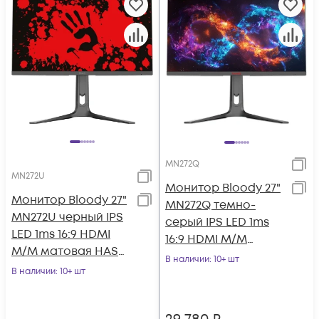
MN272Q
MN272U
Монитор Bloody 27"
Монитор Bloody 27"
MN272Q темно-
MN272U черный IPS
серый IPS LED 1ms
LED 1ms 16:9 HDMI
16:9 HDMI M/M
M/M матовая HAS
матовая HAS Piv
В наличии
: 10+ шт
400cd 178гр/178гр
В наличии
: 10+ шт
400cd 178гр/178гр 25
3840x2160 1