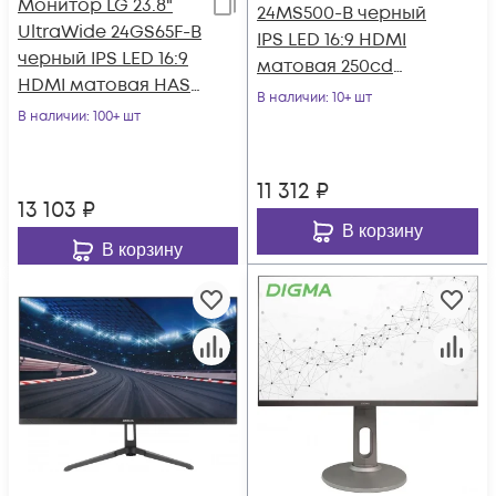
Монитор LG 23.8"
24MS500-B черный
UltraWide 24GS65F-B
IPS LED 16:9 HDMI
черный IPS LED 16:9
матовая 250cd
HDMI матовая HAS
178гр/178гр 1920x1080
В наличии
: 10+ шт
300cd 178гр/178гр
В наличии
: 100+ шт
100Hz FHD 2.
1920x108
11 312
₽
13 103
₽
В корзину
В корзину