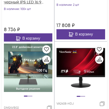
черный IPS LED 16:9
матовая 250cd
В наличии
: 2 шт
HDMI матовая
В наличии
: 100+ шт
178гр/178гр 2560x1440
250cd 178гр/178гр 19
17 808
₽
8 736
₽
В корзину
В корзину
VA2408-HDJ
DM24VB02