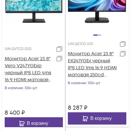
UM.QE1CD.G01
UM.QV7CD.G02
Монитор Acer 23.8"
Монитор Acer 23.8"
EK241YGbi черный
Vero V247YGbip
IPS LED 1ms 16:9 HDMI
черный IPS LED 4ms
матовая 250cd
16:9 HDMI матовая
178гр/178гр 1920x1080
В наличии
: 100+ шт
250cd 178гр/178гр
В наличии
: 100+ шт
120Hz
1920x1080 1
8 287
₽
8 400
₽
В корзину
В корзину