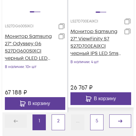
LS27D700EAIXCI
LS27DG600SIXCI
Монитор Samsung
Монитор Samsung
27" ViewFinity S7
27" Odyssey G6
S27D700EAIXCI
S27DG600SIXCI
черный IPS LED 5ms
черный OLED LED
16:9 HDMI матовая
В наличии
: 4 шт
1ms 16:9 HDMI
В наличии
: 10+ шт
350cd 178гр/178
матовая HAS Piv
250cd 178
26 767
₽
67 188
₽
В корзину
В корзину
1
2
...
5
Назад
Дальше