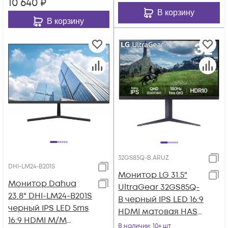
10 640
₽
В корзину
В корзину
32GS85Q-B.ARUZ
DHI-LM24-B201S
Монитор LG 31.5"
Монитор Dahua
UltraGear 32GS85Q-
23.8" DHI-LM24-B201S
B черный IPS LED 16:9
черный IPS LED 5ms
HDMI матовая HAS
16:9 HDMI M/M
350cd 178гр/178гр
В наличии
: 10+ шт