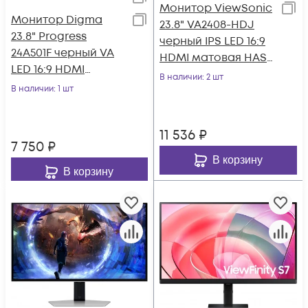
Монитор ViewSonic
Монитор Digma
23.8" VA2408-HDJ
23.8" Progress
черный IPS LED 16:9
24A501F черный VA
HDMI матовая HAS
LED 16:9 HDMI
Piv 250cd 178гр/178гр
В наличии
: 2 шт
матовая 250cd
В наличии
: 1 шт
1920x1
178гр/178гр 1920x1080
100
11 536
₽
7 750
₽
В корзину
В корзину