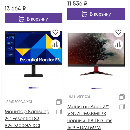
11 536
₽
13 664
₽
В корзину
В корзину
UM.HV1EE.301
LS24D300GAIXCI
Монитор Acer 27"
Монитор Samsung
VG271UM3BMIIPX
24" Essential S3
черный IPS LED 1ms
S24D300GAIXCI
16:9 HDMI M/M