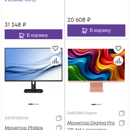
В наличии
: 100+ шт
2560x
1000:1 250cd 1
20 608
₽
31 348
₽
В корзину
В корзину
DM27SP03 Digma
24E1N1100D/60
Монитор Digma Pro
Монитор Philips