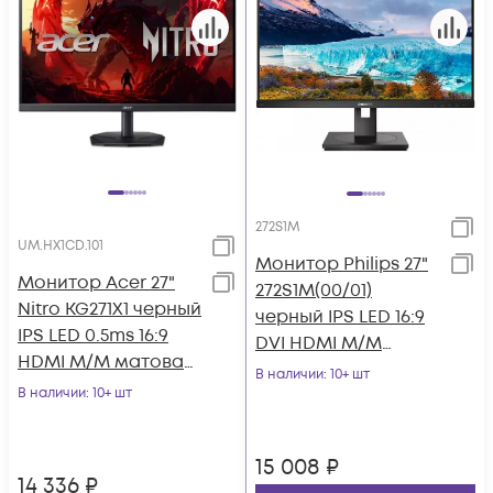
272S1M
UM.HX1CD.101
Монитор Philips 27"
Монитор Acer 27"
272S1M(00/01)
Nitro KG271X1 черный
черный IPS LED 16:9
IPS LED 0.5ms 16:9
DVI HDMI M/M
HDMI M/M матовая
матовая HAS Piv
В наличии
: 10+ шт
250cd 178гр/178гр
В наличии
: 10+ шт
250cd 178гр/178гр
1920x108
15 008
₽
14 336
₽