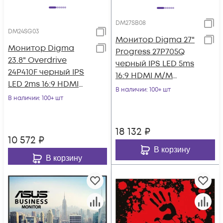
DM27SB08
DM24SG03
Монитор Digma 27"
Монитор Digma
Progress 27P705Q
23.8" Overdrive
черный IPS LED 5ms
24P410F черный IPS
16:9 HDMI M/M
LED 2ms 16:9 HDMI
матовая HAS 300cd
В наличии
: 100+ шт
матовая 300cd
В наличии
: 100+ шт
178гр/178гр 25
178гр/178гр 1920x10
18 132
₽
10 572
₽
В корзину
В корзину