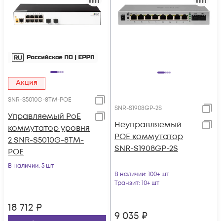
Акция
SNR-S5010G-8TM-POE
SNR-S1908GP-2S
Управляемый PoE
Неуправляемый
коммутатор уровня
POE коммутатор
2 SNR-S5010G-8TM-
SNR-S1908GP-2S
POE
В наличии
: 5 шт
В наличии
: 100+ шт
Транзит
: 10+ шт
18 712
₽
9 035
₽