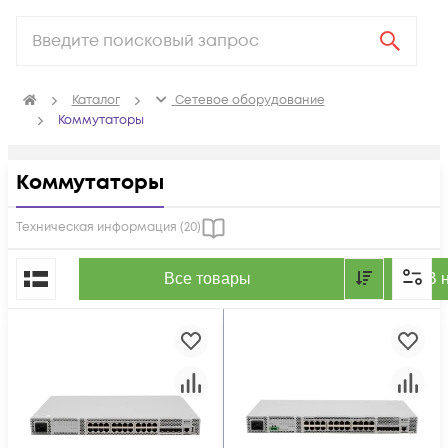
Каталог
Сетевое оборудование
Коммутаторы
Коммутаторы
Техническая информация (
20
)
По популярности
Все товары
В 