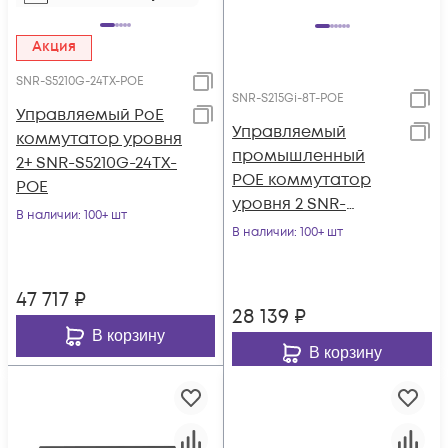
Акция
SNR-S5210G-24TX-POE
SNR-S215Gi-8T-POE
Управляемый PoE
Управляемый
коммутатор уровня
промышленный
2+ SNR-S5210G-24TX-
POE коммутатор
POE
уровня 2 SNR-
В наличии
: 100+ шт
S215Gi-8T-POE
В наличии
: 100+ шт
47 717
₽
28 139
₽
В корзину
В корзину