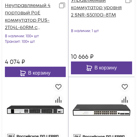
Управляемый
Неуправляемый 4
коммутатор уровня
портовый PoE
2 SNR-S5010G-8TM
коммутатор PUS-
2T04L-60RM с
В наличии
: 1 шт
возможностью
В наличии
: 100+ шт
установки в стойку
Транзит
: 100+ шт
10 666
₽
4 074
₽
В корзину
В корзину