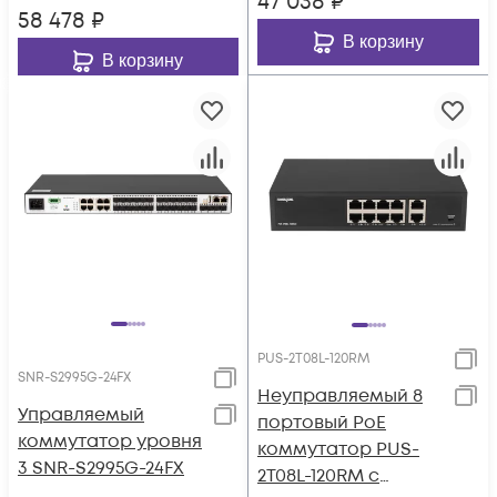
47 038
₽
58 478
₽
В корзину
В корзину
PUS-2T08L-120RM
SNR-S2995G-24FX
Неуправляемый 8
Управляемый
портовый PoE
коммутатор уровня
коммутатор PUS-
3 SNR-S2995G-24FX
2T08L-120RM с