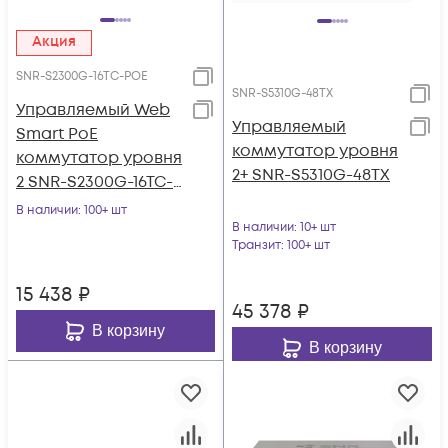
Акция
SNR-S2300G-16TC-POE
SNR-S5310G-48TX
Управляемый Web
Управляемый
Smart PoE
коммутатор уровня
коммутатор уровня
2+ SNR-S5310G-48TX
2 SNR-S2300G-16TC-
POE
В наличии
: 100+ шт
В наличии
: 10+ шт
Транзит
: 100+ шт
15 438
₽
45 378
₽
В корзину
В корзину