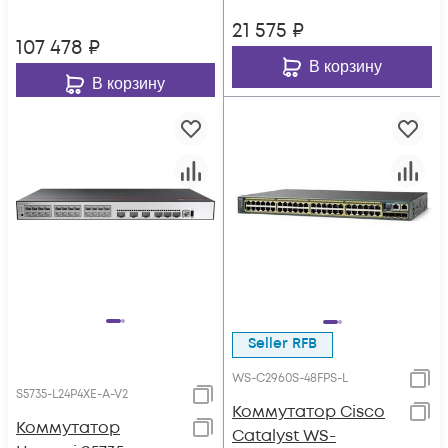
21 575
₽
107 478
₽
В корзину
В корзину
Seller RFB
WS-C2960S-48FPS-L
S5735-L24P4XE-A-V2
Коммутатор Cisco
Коммутатор
Catalyst WS-