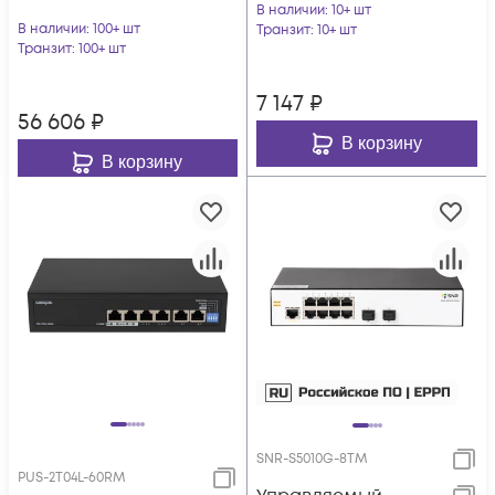
возможностью
В наличии
: 10+ шт
В наличии
: 100+ шт
установки в стойку
Транзит
: 10+ шт
Транзит
: 100+ шт
7 147
₽
56 606
₽
В корзину
В корзину
SNR-S5010G-8TM
PUS-2T04L-60RM