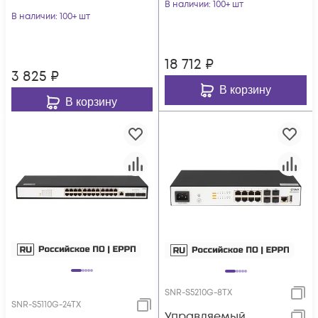
POE
В наличии
: 100+ шт
В наличии
: 100+ шт
18 712
₽
3 825
₽
В корзину
В корзину
SNR-S5210G-8TX
SNR-S5110G-24TX
Управляемый