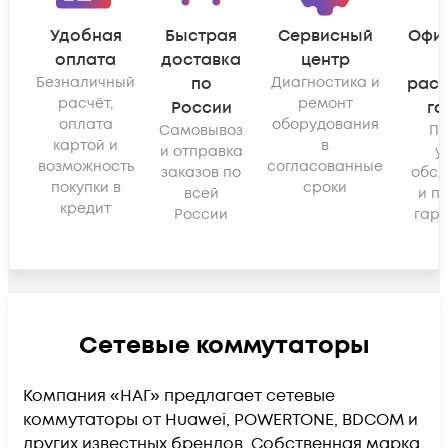
Удобная
Быстрая
Сервисный
Офи
оплата
доставка
центр
Безналичный
по
Диагностика и
рас
расчёт,
ремонт
России
га
оплата
оборудования
Самовывоз
По
картой и
в
и отправка
у
возможность
согласованные
заказов по
обсл
покупки в
сроки
всей
и п
кредит
России
гара
Сетевые коммутаторы
Компания «НАГ» предлагает сетевые
коммутаторы от Huawei, POWERTONE, BDCOM и
других известных брендов. Собственная марка