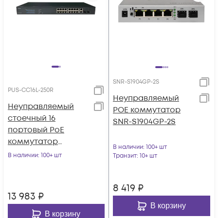
SNR-S1904GP-2S
PUS-CC16L-250R
Неуправляемый
Неуправляемый
POE коммутатор
стоечный 16
SNR-S1904GP-2S
портовый PoE
коммутатор
В наличии
: 100+ шт
POWERTONE PUS-
В наличии
: 100+ шт
Транзит
: 10+ шт
CC16L-250R с
изоляцией портов
8 419
₽
13 983
₽
В корзину
В корзину