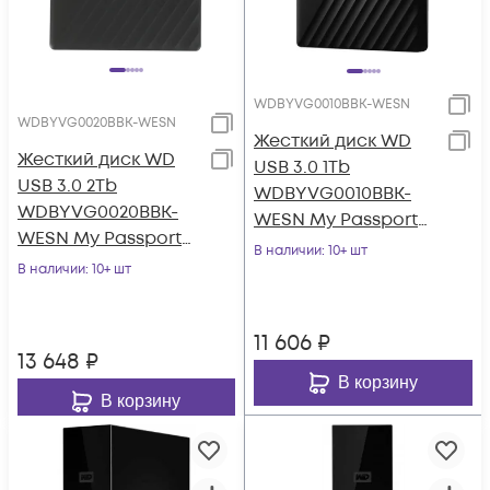
WDBYVG0010BBK-WESN
WDBYVG0020BBK-WESN
Жесткий диск WD
Жесткий диск WD
USB 3.0 1Tb
USB 3.0 2Tb
WDBYVG0010BBK-
WDBYVG0020BBK-
WESN My Passport
WESN My Passport
2.5" черный
В наличии
: 10+ шт
2.5" черный
В наличии
: 10+ шт
11 606
₽
13 648
₽
В корзину
В корзину