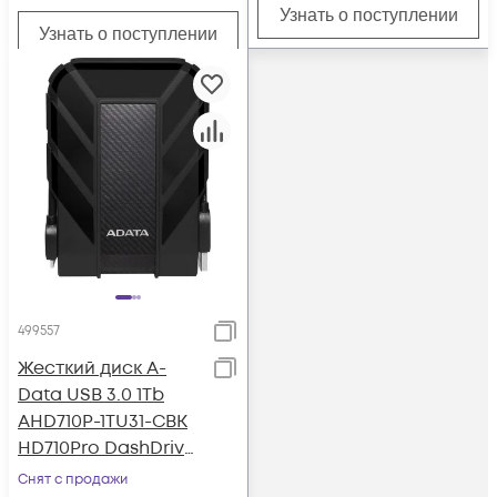
Узнать о поступлении
Узнать о поступлении
499557
Жесткий диск A-
Data USB 3.0 1Tb
AHD710P-1TU31-CBK
HD710Pro DashDrive
Durable 2.5" черный
Снят с продажи