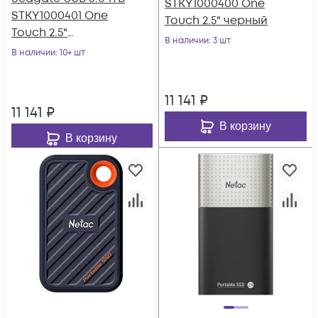
STKY1000400 One
STKY1000401 One
Touch 2.5" черный
Touch 2.5"
В наличии
: 3 шт
серебристый
В наличии
: 10+ шт
11 141
₽
11 141
₽
В корзину
В корзину