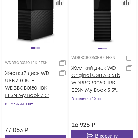
WDBBGB0060HBK-EESN
WDBBGB0180HBK-EESN
Жесткий диск WD
Жесткий диск WD
Original USB 3.0 6Tb
USB 3.0 18TB
WDBBGB0060HBK-
WDBBGB0180HBK-
EESN My Book 3.5"
EESN My Book 3.5"
черный
В наличии
: 10 шт
черный
В наличии
: 1 шт
26 925
₽
77 063
₽
В корзину