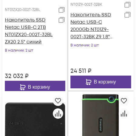
NT01Z9-002T-32BK
NT01ZX20-002T-32BL
Накопитель SSD
Накопитель SSD
Netac USB-C
Netac USB-C 2TB
2000Gb NT01Z9-
NT01ZX20-002T-32BL
002T-32BK Z9 1.8"
ZX20 2.5" синий
черный
В наличии
: 2 шт
В наличии
: 2 шт
24 511
₽
32 032
₽
В корзину
В корзину