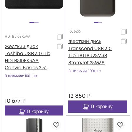
1053456
HDTB510EK3AA
Жесткий диск
Жесткий диск
Transcend USB 3.0
Toshiba USB 3.0 1Tb
1Tb TS1TSJ25M3S
HDTB510EK3AA
StoreJet 25M3S
Canvio Basics 2.5"
(5400rpm) 2.5" серый
В наличии
: 100+ шт
черный
В наличии
: 100+ шт
12 850
₽
10 677
₽
В корзину
В корзину