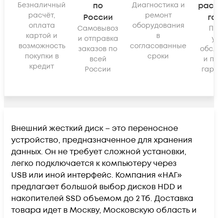
Безналичный
по
Диагностика и
рас
расчёт,
ремонт
России
га
оплата
оборудования
Самовывоз
По
картой и
в
и отправка
у
возможность
согласованные
заказов по
обсл
покупки в
сроки
всей
и п
кредит
России
гара
Внешний жесткий диск – это переносное
устройство, предназначенное для хранения
данных. Он не требует сложной установки,
легко подключается к компьютеру через
USB или иной интерфейс. Компания «НАГ»
предлагает большой выбор дисков HDD и
накопителей SSD объемом до 2 Тб. Доставка
товара идет в Москву, Московскую область и