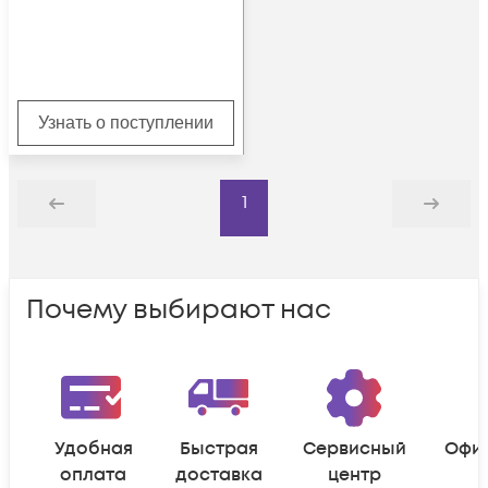
Узнать о поступлении
1
Назад
Дальше
Почему выбирают нас
Удобная
Быстрая
Сервисный
Офи
оплата
доставка
центр