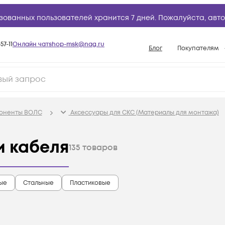
зованных пользователей хранится 7 дней. Пожалуйста,
авто
57-11
Онлайн чат
shop-msk@nag.ru
Блог
Покупателям
Способы опла
Документы
Политика рабо
поненты ВОЛС
Аксессуары для СКС (Материалы для монтажа)
Условия доста
Гарантийное о
и кабеля
135
товаров
Возврат товар
Вопросы и отв
ые
Стальные
Пластиковые
База знаний
Конфигуратор