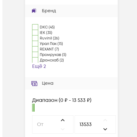
Бренд
DKC
(
45
)
IEK
(
35
)
Ruvinil
(
26
)
Урал Пак
(
15
)
REXANT
(
7
)
Промрукав
(
5
)
Дронсхаб
(
2
)
Ещё 2
Цена
Диапазон
(
0 ₽ - 13 533 ₽
)