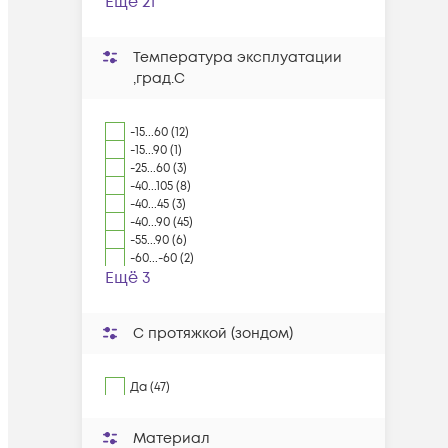
Ещё 21
Температура эксплуатации
,град.C
-15...60 (12)
-15...90 (1)
-25...60 (3)
-40...105 (8)
-40...45 (3)
-40...90 (45)
-55...90 (6)
-60...-60 (2)
Ещё 3
С протяжкой (зондом)
Да (47)
Материал