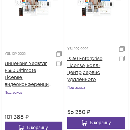
YSL 109 0002
YSL 109 0005
P560 Enterprise
Лицензия Yeastar
License, колл-
P560 Ultimate
центр,сервис
License,
удалённого
видеоконференции,
доступа (годовая)
Под заказ
колл-центр,сервис
Под заказ
удалённого
доступа (годовая)
56 280
₽
101 388
₽
В корзину
В корзину