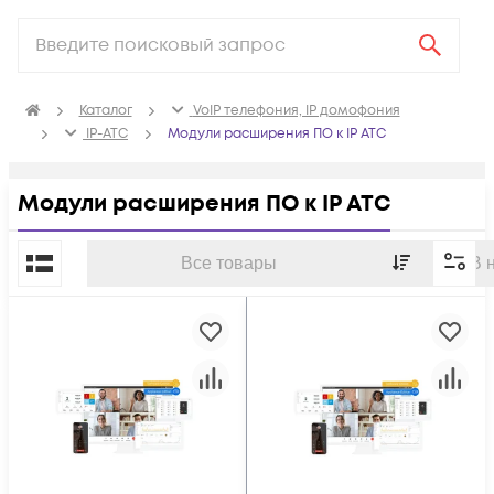
Каталог
VoIP телефония, IP домофония
IP-ATC
Модули расширения ПО к IP АТС
Модули расширения ПО к IP АТС
По популярности
Все товары
В 