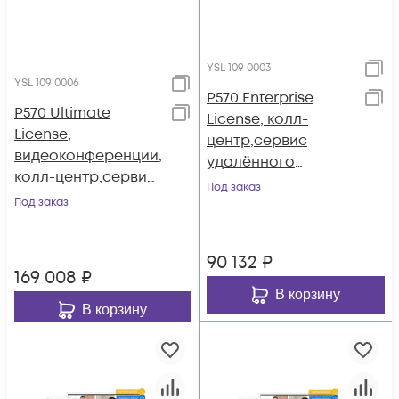
YSL 109 0003
YSL 109 0006
P570 Enterprise
P570 Ultimate
License, колл-
License,
центр,сервис
видеоконференции,
удалённого
колл-центр,сервис
доступа (годовая)
Под заказ
удалённого
Под заказ
доступа (годовая)
90 132
₽
169 008
₽
В корзину
В корзину