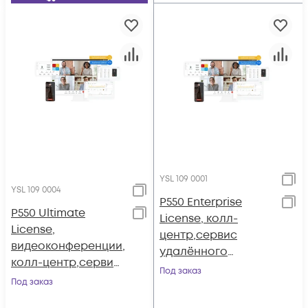
YSL 109 0001
YSL 109 0004
P550 Enterprise
P550 Ultimate
License, колл-
License,
центр,сервис
видеоконференции,
удалённого
колл-центр,сервис
доступа (годовая)
Под заказ
удалённого
Под заказ
доступа (годовая)