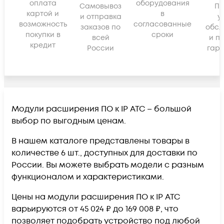
оплата
оборудования
Самовывоз
По
картой и
в
и отправка
у
возможность
согласованные
заказов по
обсл
покупки в
сроки
всей
и п
кредит
России
гара
Модули расширения ПО к IP АТС – большой
выбор по выгодным ценам.
В нашем каталоге представлены товары в
количестве 6 шт., доступных для доставки по
России. Вы можете выбрать модели с разным
функционалом и характеристиками.
Цены на модули расширения ПО к IP АТС
варьируются от 45 024 ₽ до 169 008 ₽, что
позволяет подобрать устройство под любой