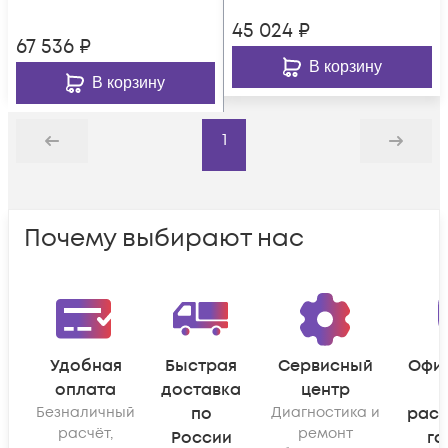
45 024
₽
67 536
₽
В корзину
В корзину
1
Назад
Дальше
Почему выбирают нас
Удобная
Быстрая
Сервисный
Офи
оплата
доставка
центр
Безналичный
по
Диагностика и
рас
расчёт,
ремонт
России
га