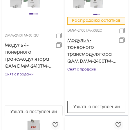
Распродажа остатков
DMM-2400TM-30S2C
DMM-2410TM-30T2C
Модуль 4-
Модуль 4-
тюнерного
тюнерного
трансмодулятора
трансмодулятора
QAM DMM-2400TM-
QAM DMM-2410TM-
30S2C на 4 DVB-C
Снят с продажи
30T2C (4 PLP DVB-T2
Снят с продажи
для цифровой ГС PBI
в 4 DVB-C) для
DMM-1000
цифровой ГС PBI
DMM-1000
Узнать о поступлении
Узнать о поступлении