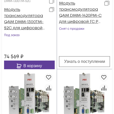
DMM-1300TM-S2C
Модуль
трансмодулятора
Модуль
QAM DMM-1420PM-C
трансмодулятора
для цифровой ГС PBI
QAM DMM-1300TM-
DMM-1000
S2C для цифровой
Снят с продажи
ГС PBI DMM-1000
Под заказ
74 569
₽
Узнать о поступлении
В корзину