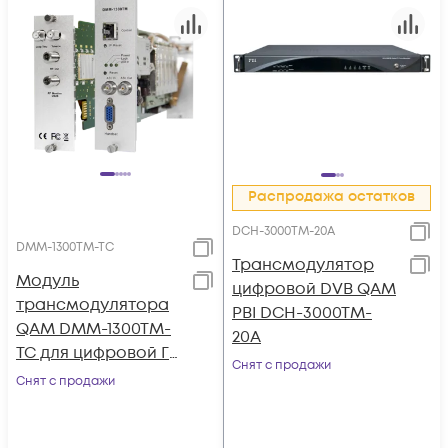
Распродажа остатков
DCH-3000TM-20A
DMM-1300TM-TC
Трансмодулятор
Модуль
цифровой DVB QAM
трансмодулятора
PBI DCH-3000TM-
QAM DMM-1300TM-
20A
TC для цифровой ГС
Снят с продажи
PBI DMM-1000
Снят с продажи