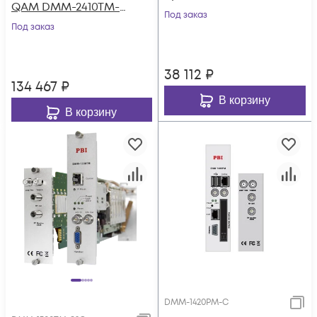
QAM DMM-2410TM-
двойного
Под заказ
30S2C на 4 DVB-C
Под заказ
аналогового
для цифровой ГС
модулятора PBI
PBI DMM-1000
DMM-1701PM-04T2
38 112
₽
134 467
₽
В корзину
В корзину
DMM-1420PM-C