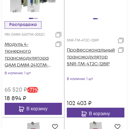
Распродажа
PBI-DMM-2410TM-30S2C
SNR-TM-4T2C-128IP
Модуль 4-
Профессиональный
тюнерного
трансмодулятор
трансмодулятора
SNR-TM-4T2C-128IP
QAM DMM-2410TM-
30S2C на 4 DVB-C
В наличии
: 1 шт
для цифровой ГС
В наличии
: 1 шт
PBI DMM-1000
65 520
₽
-
71
%
18 894
₽
102 403
₽
В корзину
В корзину