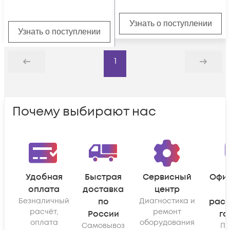
Узнать о поступлении
Узнать о поступлении
1
Назад
Дальше
Почему выбирают нас
Удобная
Быстрая
Сервисный
Офи
оплата
доставка
центр
Безналичный
по
Диагностика и
рас
расчёт,
ремонт
России
га
оплата
оборудования
Самовывоз
По