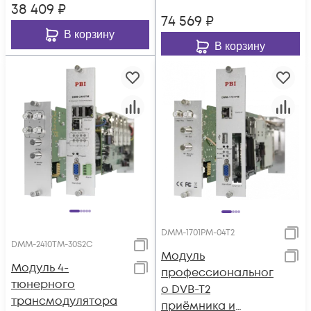
38 409
₽
74 569
₽
В корзину
В корзину
DMM-1701PM-04T2
DMM-2410TM-30S2C
Модуль
Модуль 4-
профессиональног
тюнерного
о DVB-T2
трансмодулятора
приёмника и