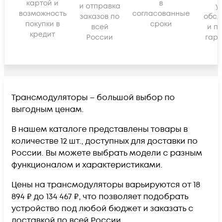
картой и
в
и отправка
у
возможность
согласованные
заказов по
обсл
покупки в
сроки
всей
и п
кредит
России
гара
Трансмодуляторы – большой выбор по
выгодным ценам.
В нашем каталоге представлены товары в
количестве 12 шт., доступных для доставки по
России. Вы можете выбрать модели с разным
функционалом и характеристиками.
Цены на трансмодуляторы варьируются от 18
894 ₽ до 134 467 ₽, что позволяет подобрать
устройство под любой бюджет и заказать с
доставкой по всей России.