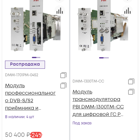
Распродажа
DMM-1701PM-04S2
DMM-1300TM-CC
Модуль
Модуль
профессиональног
трансмодулятора
о DVB-S/S2
PBI DMM-1300TM-CC
приёмника и
для цифровой ГС PBI
двойного
В наличии
: 4 шт
DMM-1000
аналогового
Под заказ
модулятора PBI
50 400
₽
-
24
%
DMM-1701PM-04S2