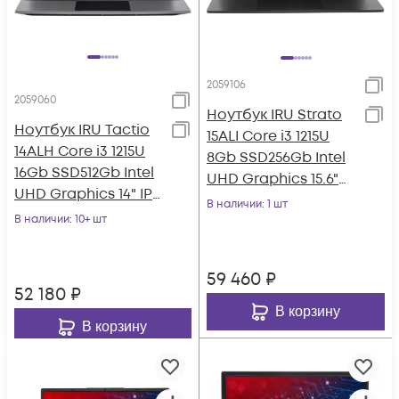
2059106
2059060
Ноутбук IRU Strato
Ноутбук IRU Tactio
15ALI Core i3 1215U
14ALH Core i3 1215U
8Gb SSD256Gb Intel
16Gb SSD512Gb Intel
UHD Graphics 15.6"
UHD Graphics 14" IPS
IPS FHD (1920x1080)
В наличии
: 1 шт
FHD (1920x1080) Wind
В наличии
: 10+ шт
Win
59 460
₽
52 180
₽
В корзину
В корзину