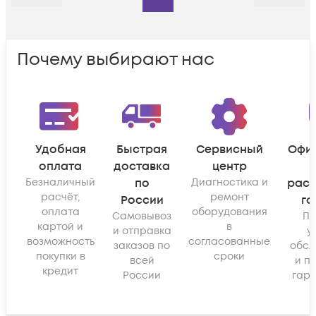
Почему выбирают нас
Удобная
Быстрая
Сервисный
Офи
оплата
доставка
центр
Безналичный
по
Диагностика и
рас
расчёт,
ремонт
России
га
оплата
оборудования
Самовывоз
По
картой и
в
и отправка
у
возможность
согласованные
заказов по
обсл
покупки в
сроки
всей
и п
кредит
России
гара