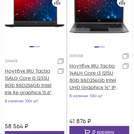
2059058
2044618
Ноутбук IRU Tactio
Ноутбук IRU Tactio
14ALH Core i3 1215U
15ALG Core i5 1235U
8Gb SSD256Gb Intel
8Gb SSD256Gb Intel
UHD Graphics 14" IPS
Iris Xe graphics 15.6"
FHD (1920x1080)
В наличии
: 100+ шт
IPS FHD Windows 11
В наличии
: 100+ шт
Windo
41 876
₽
58 564
₽
В корзину