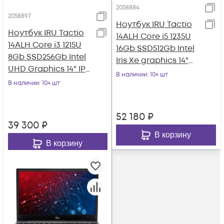
2058884
2058897
Ноутбук IRU Tactio
Ноутбук IRU Tactio
14ALH Core i5 1235U
14ALH Core i3 1215U
16Gb SSD512Gb Intel
8Gb SSD256Gb Intel
Iris Xe graphics 14"
UHD Graphics 14" IPS
IPS FHD (1920x1080)
В наличии
: 10+ шт
FHD (1920x1080)
В наличии
: 10+ шт
FreeD
52 180
₽
39 300
₽
В корзину
В корзину