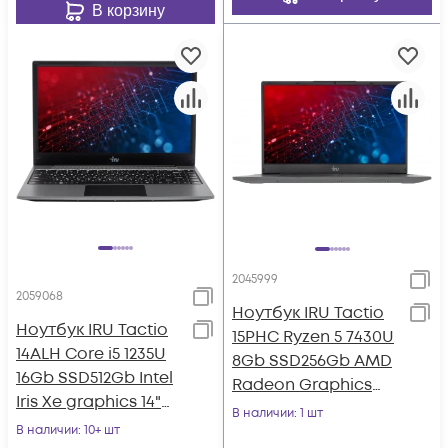
В корзину
2045999
2059068
Ноутбук IRU Tactio
Ноутбук IRU Tactio
15PHC Ryzen 5 7430U
14ALH Core i5 1235U
8Gb SSD256Gb AMD
16Gb SSD512Gb Intel
Radeon Graphics
Iris Xe graphics 14"
15.6" IPS FHD
В наличии
: 1 шт
IPS FHD (1920x1080)
В наличии
: 10+ шт
(1920x1080) Wi