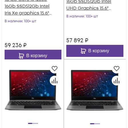
16Gb SSD512Gb Intel
16Gb SSD512Gb Intel
UHD Graphics 15.6"
Iris Xe graphics 15.6"
IPS FHD (1920x1080)
В наличии
: 100+ шт
IPS FHD (1920x1080
В наличии
: 100+ шт
Wi
57 892
₽
59 236
₽
В корзину
В корзину