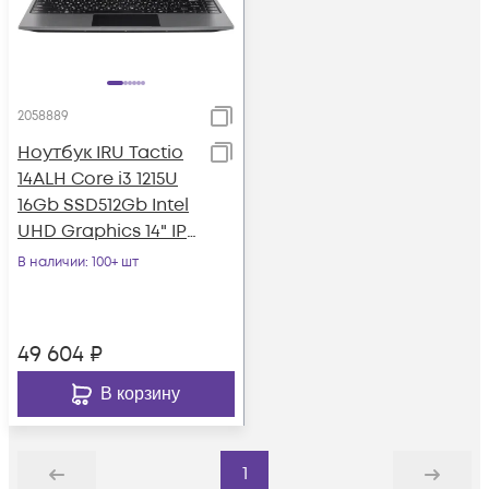
2058889
Ноутбук IRU Tactio
14ALH Core i3 1215U
16Gb SSD512Gb Intel
UHD Graphics 14" IPS
FHD (1920x1080) Free
В наличии
: 100+ шт
49 604
₽
В корзину
1
Назад
Дальше