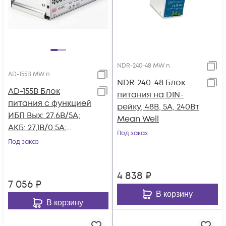
NDR-240-48 MW n
AD-155B MW n
NDR-240-48 Блок
AD-155B Блок
питания на DIN-
питания c функцией
рейку, 48В, 5А, 240Вт
ИБП Вых: 27,6В/5А;
Mean Well
АКБ: 27,1В/0,5А;
Под заказ
151,55Вт, Mean Well
Под заказ
4 838
₽
7 056
₽
В корзину
В корзину