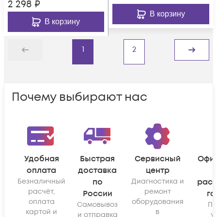
2 298
₽
В корзину
В корзину
1
2
Назад
Дальше
Почему выбирают нас
Удобная
Быстрая
Сервисный
Офи
оплата
доставка
центр
Безналичный
по
Диагностика и
рас
расчёт,
ремонт
России
га
оплата
оборудования
Самовывоз
По
картой и
в
и отправка
у