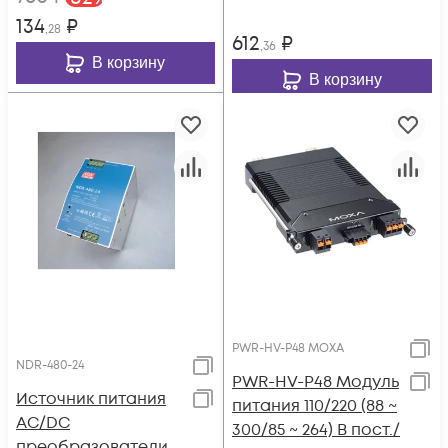
134
₽
,28
612
₽
,36
В корзину
В корзину
PWR-HV-P48 MOXA
NDR-480-24
PWR-HV-P48 Модуль
Источник питания
питания 110/220 (88 ~
AC/DC
300/85 ~ 264) В пост./
преобразователи