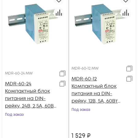
MDR-60-12 MW
MDR-60-24 MW
MDR-60-12
MDR-60-24
Компактный блок
Компактный блок
питания на DIN-
питания на DIN-
рейку, 12В, 5А, 60Вт
рейку, 24В, 2,5А, 60Вт
Mean Well
Под заказ
Mean Well
Под заказ
1 529
₽