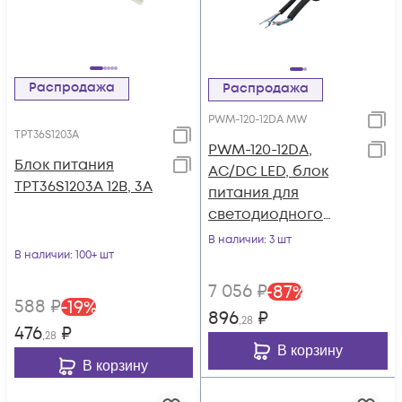
Распродажа
Распродажа
PWM-120-12DA MW
TPT36S1203A
PWM-120-12DA,
Блок питания
AC/DC LED, блок
TPT36S1203A 12В, 3А
питания для
светодиодного
освещения.
В наличии
: 3 шт
В наличии
: 100+ шт
7 056
₽
-
87
%
588
₽
-
19
%
896
₽
,28
476
₽
,28
В корзину
В корзину