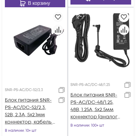
В корзину
SNR-PS-AC/DC-48/1.25
SNR-PS-AC/DC-52/2.3
Блок питания SNR-
Блок питания SNR-
PS-AC/DC-48/1.25,
PS-AC/DC-52/2.3,
48В, 1.25А, 5x2.5мм
52В, 2.3А, 5x2.1мм
коннектор (аналог
коннектор, кабель с
CP-PWR-CUBE-3)
В наличии
: 100+ шт
вилкой для подкл. к
В наличии
: 10+ шт