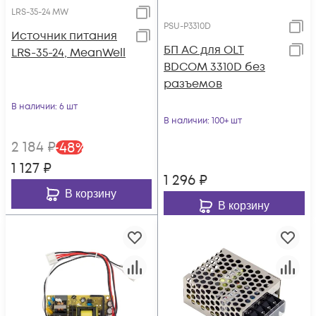
LRS-35-24 MW
PSU-P3310D
Источник питания
БП АС для OLT
LRS-35-24, MeanWell
BDCOM 3310D без
разъемов
В наличии
: 6 шт
В наличии
: 100+ шт
2 184
₽
-
48
%
1 127
₽
1 296
₽
В корзину
В корзину