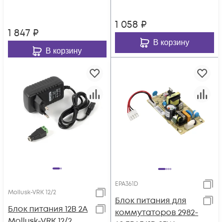
220В
1 058
₽
1 847
₽
В корзину
В корзину
EPA361D
Mollusk-VRK 12/2
Блок питания для
Блок питания 12В 2А
коммутаторов 2982-
Mollusk-VRK 12/2