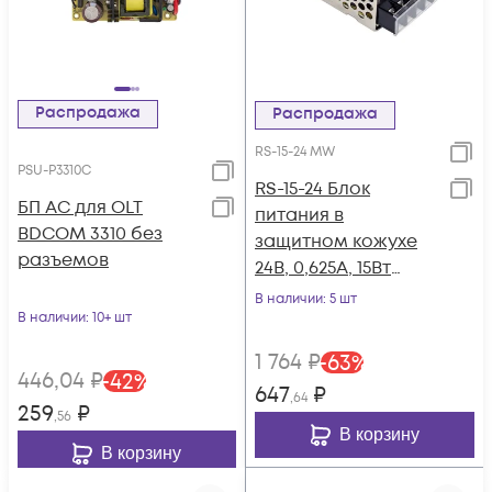
Распродажа
Распродажа
RS-15-24 MW
PSU-P3310C
RS-15-24 Блок
БП АС для OLT
питания в
BDCOM 3310 без
защитном кожухе
разъемов
24В, 0,625А, 15Вт
Mean Well
В наличии
: 5 шт
В наличии
: 10+ шт
1 764
₽
-
63
%
446
,04
₽
-
42
%
647
₽
,64
259
₽
,56
В корзину
В корзину