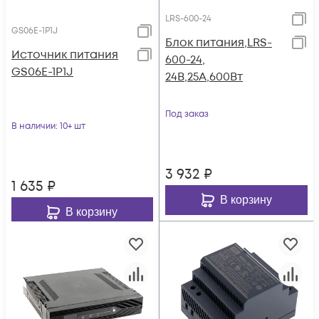
LRS-600-24
GS06E-1P1J
Блок питания,LRS-
Источник питания
600-24,
GS06E-1P1J
24В,25А,600Вт
Под заказ
В наличии
: 10+ шт
3 932
₽
1 635
₽
В корзину
В корзину