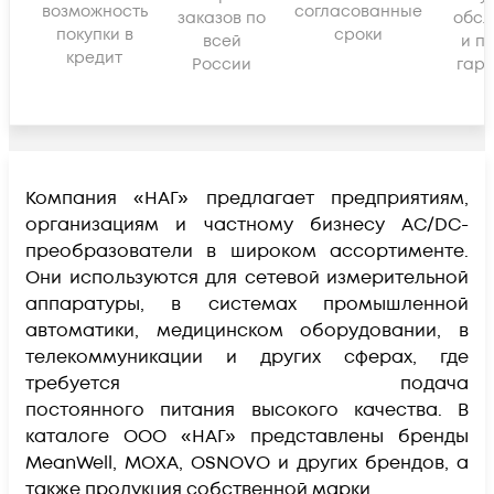
возможность
согласованные
заказов по
обсл
покупки в
сроки
всей
и п
кредит
России
гара
Компания «НАГ» предлагает предприятиям,
организациям и частному бизнесу AC/DC-
преобразователи в широком ассортименте.
Они используются для сетевой измерительной
аппаратуры, в системах промышленной
автоматики, медицинском оборудовании, в
телекоммуникации и других сферах, где
требуется подача
постоянного питания высокого качества. В
каталоге ООО «НАГ» представлены бренды
MeanWell, MOXA, OSNOVO и других брендов, а
также продукция собственной марки.