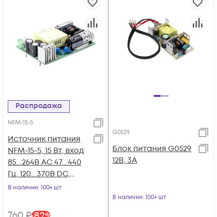
Распродажа
NFM-15-5
G0529
Источник питания
Блок питания G0529
NFM-15-5, 15 Вт, вход
12В, 3А
85...264В АС 47...440
Гц, 120...370В DC,
выход 5В/3А
В наличии
: 100+ шт
В наличии
: 100+ шт
760
₽
-
82
%