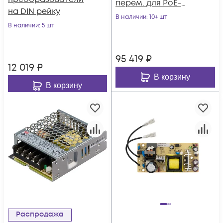
перем. для PoE-
на DIN рейку
систем, MOXA
В наличии
: 10+ шт
В наличии
: 5 шт
95 419
₽
12 019
₽
В корзину
В корзину
Распродажа