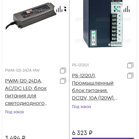
PS-12120/I
PWM-120-24DA MW
PS-12120/I,
PWM-120-24DA,
Промышленный
AC/DC LED, блок
блок питания.
питания для
DC12V, 10A (120W).
светодиодного
OSNOVO
Под заказ
освещения.
Под заказ
6 323
₽
3 494
₽