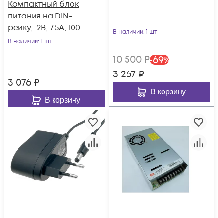
Компактный блок
питания на DIN-
рейку, 12В, 7,5А, 100Вт
В наличии
: 1 шт
Mean Well
В наличии
: 1 шт
10 500
₽
-
69
%
3 267
₽
3 076
₽
В корзину
В корзину