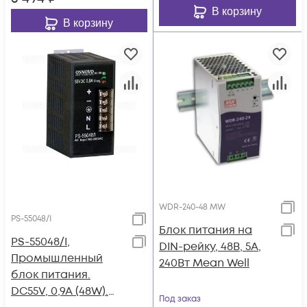
В корзину
В корзину
WDR-240-48 MW
PS-55048/I
Блок питания на
PS-55048/I,
DIN-рейку, 48В, 5А,
Промышленный
240Вт Mean Well
блок питания.
DC55V, 0,9A (48W).
Под заказ