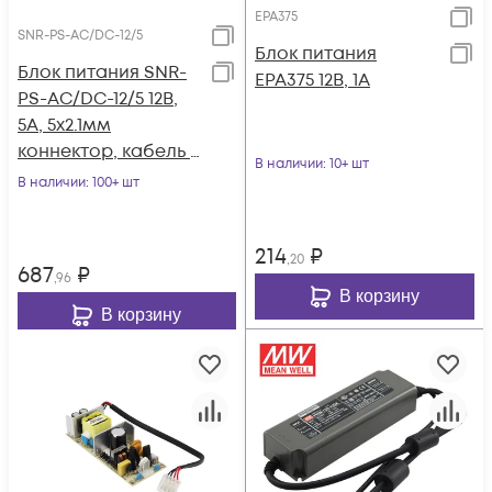
EPA375
SNR-PS-AC/DC-12/5
Блок питания
Блок питания SNR-
EPA375 12В, 1А
PS-AC/DC-12/5 12В,
5А, 5x2.1мм
коннектор, кабель с
В наличии
: 10+ шт
вилкой для подкл. к
В наличии
: 100+ шт
220В
214
₽
,20
687
₽
,96
В корзину
В корзину