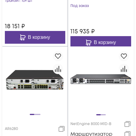
Транзит
: 10+ шт
Под заказ
18 151
₽
115 935
₽
В корзину
В корзину
NetEngine 8000 M1D-B
AR6280
Маршрутизатор