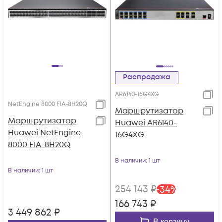
Распродажа
AR6140-16G4XG
NetEngine 8000 F1A-8H20Q
Маршрутизатор
Маршрутизатор
Huawei AR6140-
Huawei NetEngine
16G4XG
8000 F1A-8H20Q
В наличии
: 1 шт
В наличии
: 1 шт
254 143
₽
-
34
%
166 743
₽
3 449 862
₽
В корзину