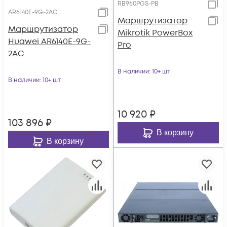
RB960PGS-PB
AR6140E-9G-2AC
Маршрутизатор
Маршрутизатор
Mikrotik PowerBox
Huawei AR6140E-9G-
Pro
2AC
В наличии
: 10+ шт
В наличии
: 10+ шт
10 920
₽
103 896
₽
В корзину
В корзину