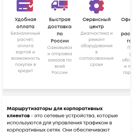
Удобная
Быстрая
Сервисный
Офи
оплата
доставка
центр
Безналичный
по
Диагностика и
рас
расчёт,
ремонт
России
га
оплата
оборудования
Самовывоз
По
картой и
в
и отправка
у
возможность
согласованные
заказов по
обсл
покупки в
сроки
всей
и п
кредит
России
гара
Маршрутизаторы для корпоративных
клиентов
- это сетевые устройства, которые
используются для управления трафиком в
корпоративных сетях. Они обеспечивают