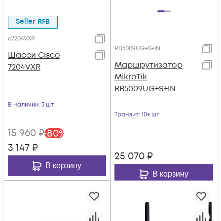
Seller RFB
c7204VXR
RB5009UG+S+IN
Шасси Cisco
Маршрутизатор
7204VXR
MikroTik
RB5009UG+S+IN
В наличии
: 3 шт
Транзит
: 10+ шт
15 960
₽
-
80
%
3 147
₽
25 070
₽
В корзину
В корзину