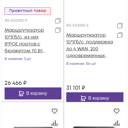
Проектный товар
RG-EG210G-P
RG-EG210G-E
Маршрутизатор
Маршрутизатор
10*1Гб/c, из них
10*1Гб/c, поддержка
8*POE портов с
до 4 WAN, 200
бюджетом 70 Вт,
одновременных
поддержка до 4
В наличии
: 3 шт
пользователей,
WAN, 200
В наличии
: 10+ шт
1.8Gbps
одновременных
пользователей,
26 466
₽
500Mbps
31 101
₽
В корзину
В корзину