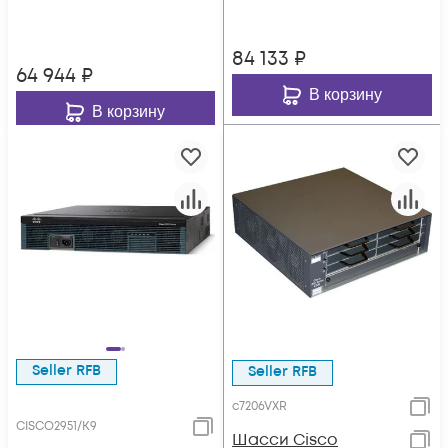
84 133
₽
64 944
₽
В корзину
В корзину
Seller RFB
Seller RFB
c7206VXR
CISCO2951/K9
Шасси Cisco