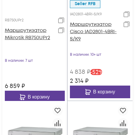
Seller RFB
IAD2801-4BRI-S/K9
RB750UPr2
Маршрутизатор
Маршрутизатор
Cisco IAD2801-4BRI-
Mikrotik RB750UPr2
S/K9
В наличии
: 10+ шт
В наличии
: 7 шт
4 838
₽
-
52
%
2 314
₽
6 859
₽
В корзину
В корзину