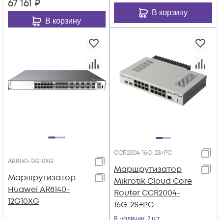
67 161
₽
В корзину
В корзину
CCR2004-16G-2S+PC
AR8140-12G10XG
Маршрутизатор
Маршрутизатор
Mikrotik Cloud Core
Huawei AR8140-
Router CCR2004-
12G10XG
16G-2S+PC
В наличии
: 2 шт