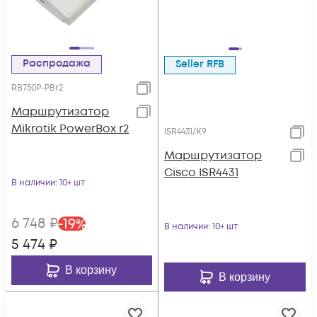
Распродажа
Seller RFB
RB750P-PBr2
Маршрутизатор
Mikrotik PowerBox r2
ISR4431/K9
Маршрутизатор
Cisco ISR4431
В наличии
: 10+ шт
6 748
₽
-
19
%
В наличии
: 10+ шт
5 474
₽
В корзину
В корзину