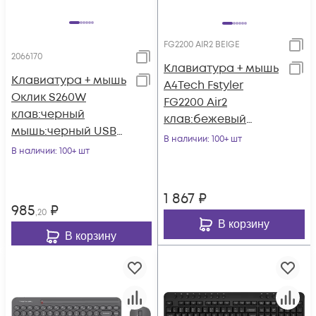
FG2200 AIR2 BEIGE
2066170
Клавиатура + мышь
Клавиатура + мышь
A4Tech Fstyler
Оклик S260W
FG2200 Air2
клав:черный
клав:бежевый
мышь:черный USB
мышь:бежевый USB
В наличии
: 100+ шт
беспроводная
В наличии
: 100+ шт
беспроводная slim
Multimedia (2066170)
1 867
₽
985
₽
,20
В корзину
В корзину