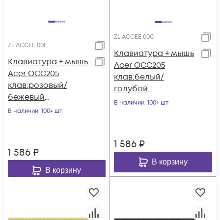
ZL.ACCEE.00C
ZL.ACCEE.00F
Клавиатура + мышь
Клавиатура + мышь
Acer OCC205
Acer OCC205
клав:белый/
клав:розовый/
голубой
бежевый
мышь:белый/
В наличии
: 100+ шт
мышь:розовый/
В наличии
: 100+ шт
голубой USB
бежевый USB
беспроводная slim
беспроводная slim
Multimedia
1 586
₽
1 586
₽
В корзину
В корзину