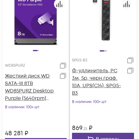
SPG5-B3
WD85PURZ
Ф-удлинитель, PC
Жесткий диск WD
3м, 5р, черн.граф.
SATA-III 8TB
10А, UPS(C14), SPG5-
WD85PURZ Desktop
B3
Purple (5640rpm)
В наличии
: 100+ шт
256Mb 3.5"
В наличии
: 100+ шт
869
₽
,25
48 281
₽