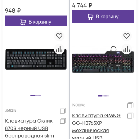
4 744
₽
948
₽
В корзину
В корзину
1901096
368218
Клавиатура GMNG
Клавиатура Оклик
GG-KB765XP
870S черный USB
механическая
беспроводная slim
черный USB