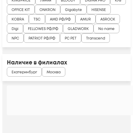
KINGPRICE
Линия
BLOODY
DIGMA PRO
КУБ
OFFICE KIT
ONKRON
Gigabyte
HISENSE
KOBRA
TSC
AMD РФ/РФ
AMUR
ASROCK
Digi
FELLOWES РФ/РФ
GLADWORK
No name
NPC
PATRIOT РФ/РФ
PC PET
Transcend
Наличие в филиалах
Екатеринбург
Москва