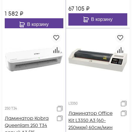
67 105
₽
1 582
₽
В корзину
В корзину
L3350
250 T34
Ламинатор Office
Ламинатор Kobra
Kit L3350 A3 (60-
Queenlam 250 T34
250мкм) 60см/мин