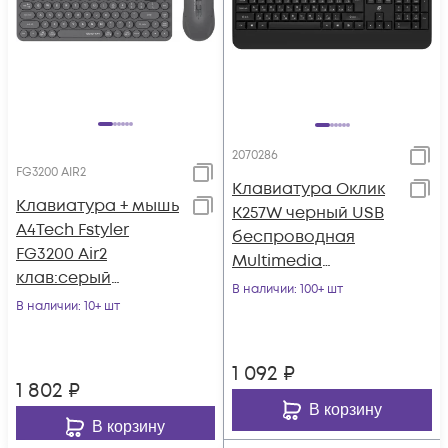
2070286
FG3200 AIR2
Клавиатура Оклик
Клавиатура + мышь
K257W черный USB
A4Tech Fstyler
беспроводная
FG3200 Air2
Multimedia
клав:серый
(подставка для
В наличии
: 100+ шт
мышь:серый USB
В наличии
: 10+ шт
запястий) (2070286)
беспроводная slim
Multimedia
1 092
₽
1 802
₽
В корзину
В корзину