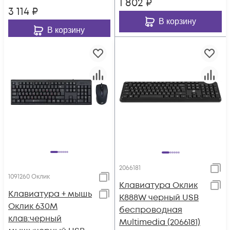
1 802
₽
3 114
₽
В корзину
В корзину
2066181
1091260 Оклик
Клавиатура Оклик
Клавиатура + мышь
K888W черный USB
Оклик 630M
беспроводная
клав:черный
Multimedia (2066181)