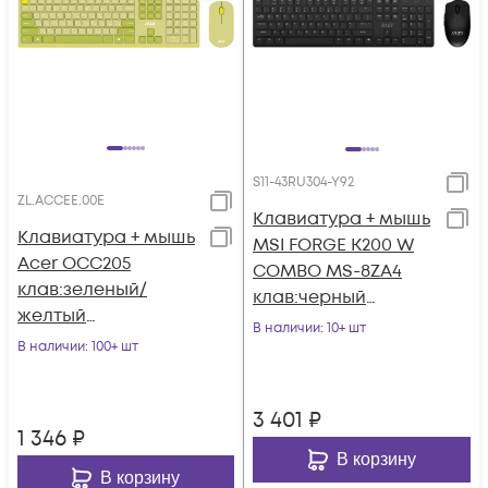
S11-43RU304-Y92
ZL.ACCEE.00E
Клавиатура + мышь
Клавиатура + мышь
MSI FORGE K200 W
Acer OCC205
COMBO MS-8ZA4
клав:зеленый/
клав:черный
желтый
мышь:черный
В наличии
: 10+ шт
мышь:зеленый/
В наличии
: 100+ шт
беспроводная
желтый USB
беспроводная slim
3 401
₽
1 346
₽
В корзину
В корзину