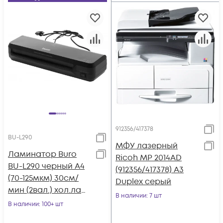
912356/417378
BU-L290
МФУ лазерный
Ламинатор Buro
Ricoh MP 2014AD
BU-L290 черный A4
(912356/417378) A3
(70-125мкм) 30см/
Duplex серый
мин (2вал.) хол.лам.
В наличии
: 7 шт
лам.фото
В наличии
: 100+ шт