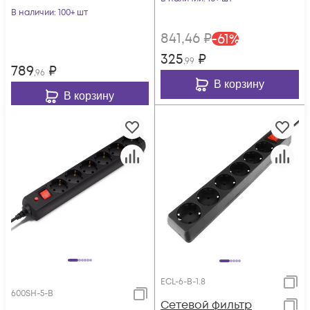
В наличии
: 100+ шт
841
,46
₽
-
61
%
325
₽
,99
789
₽
,96
В корзину
В корзину
ECL-6-B-1.8
600SH-5-B
Сетевой фильтр