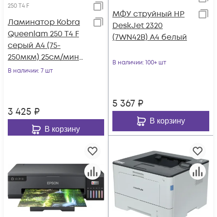
250 T4 F
МФУ струйный HP
Ламинатор Kobra
DeskJet 2320
Queenlam 250 T4 F
(7WN42B) A4 белый
серый A4 (75-
250мкм) 25см/мин
В наличии
: 100+ шт
(2вал.) лам.фото
В наличии
: 7 шт
5 367
₽
3 425
₽
В корзину
В корзину