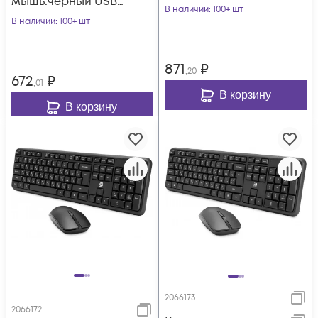
мышь:черный USB
В наличии
: 100+ шт
(1091260)
В наличии
: 100+ шт
871
₽
,20
672
₽
,01
В корзину
В корзину
2066173
2066172