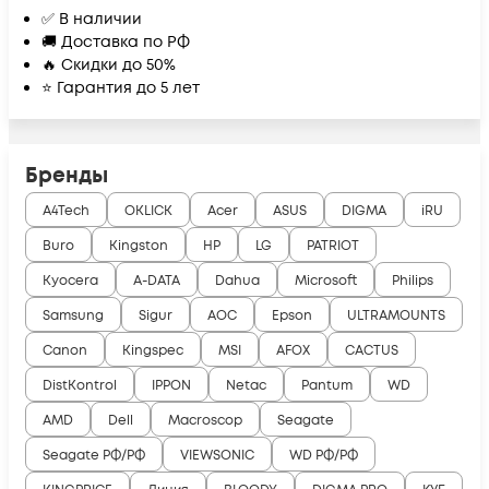
✅ В наличии
🚚 Доставка по РФ
🔥 Скидки до 50%
⭐ Гарантия до 5 лет
Бренды
A4Tech
OKLICK
Acer
ASUS
DIGMA
iRU
Buro
Kingston
HP
LG
PATRIOT
Kyocera
A-DATA
Dahua
Microsoft
Philips
Samsung
Sigur
AOC
Epson
ULTRAMOUNTS
Canon
Kingspec
MSI
AFOX
CACTUS
DistKontrol
IPPON
Netac
Pantum
WD
AMD
Dell
Macroscop
Seagate
Seagate РФ/РФ
VIEWSONIC
WD РФ/РФ