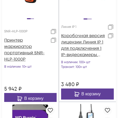
Линия IP 1
SNR-HLP-1000P
Коробочная версия
Принтер
лицензии Линия IP 1
маркиратор
для подключения 1
портативный SNR-
IP-видеокамеры.
HLP-1000P
Количество
В наличии
: 100+ шт
В наличии
: 10+ шт
каналов: видео - 1,
Транзит
: 100+ шт
аудио - 1, до 25 к/с
на канал.
3 480
₽
5 942
₽
В корзину
В корзину