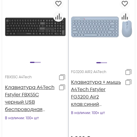
FG3200 AIR2 A4Tech
FBX55C A4Tech
Клавиатура + мышь
Клавиатура A4Tech
A4Tech Fstyler
Fstyler FBX55C
FG3200 Air2
черный USB
клав:синий
беспроводная
мышь:синий USB
В наличии
: 100+ шт
BT/Radio slim
В наличии
: 100+ шт
беспроводная slim
Multimedia (FBX55C)
Multimedia