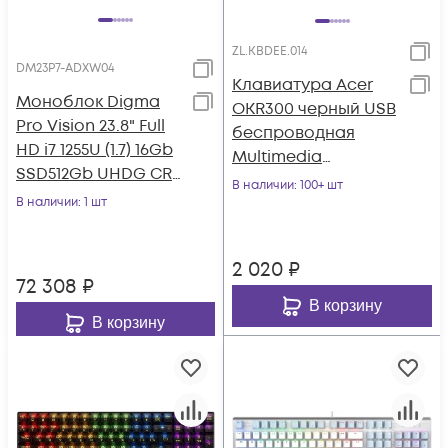
ZL.KBDEE.014
DM23P7-ADXW04
Клавиатура Acer
Моноблок Digma
OKR300 черный USB
Pro Vision 23.8" Full
беспроводная
HD i7 1255U (1.7) 16Gb
Multimedia
SSD512Gb UHDG CR
(ZL.KBDEE.014)
В наличии
: 100+ шт
Windows 11 Pro Eth
В наличии
: 1 шт
WiFi
2 020
₽
72 308
₽
В корзину
В корзину