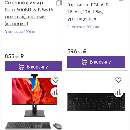
Сетевой фильтр
Гарнизон ECL-6-B-
Buro 600SH-5-B 5м (6
1.8, 6р, 10А, 1.8м,
розеток) черный
ур.защиты 4,
(коробка)
черный, пакет
В наличии
: 100+ шт
В наличии
: 100+ шт
396
₽
,65
855
₽
,95
В корзину
В корзину