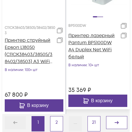
BP5100DW
C11CK38403/38505/38402/3850
3
Принтер лазерный
Принтер струйный
Pantum BP5100DW
Epson L18050
A4 Duplex Net WiFi
(C11CK38403/38505/3
белый
8402/38503) A3 WiFi
В наличии
: 10+ шт
черный
В наличии
: 100+ шт
35 369
₽
67 800
₽
В корзину
В корзину
1
2
...
21
Назад
Дальше