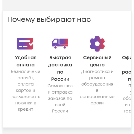
Почему выбирают нас
Удобная
Быстрая
Сервисный
Офи
оплата
доставка
центр
Безналичный
по
Диагностика и
рас
расчёт,
ремонт
России
га
оплата
оборудования
Самовывоз
По
картой и
в
и отправка
у
возможность
согласованные
заказов по
обсл
покупки в
сроки
всей
и п
кредит
России
гара