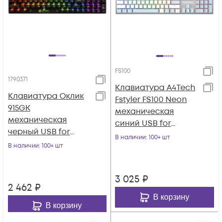
FS100
1790371
Клавиатура A4Tech
Клавиатура Оклик
Fstyler FS100 Neon
915GK
механическая
механическая
синий USB for
черный USB for
gamer LED (FS100)
В наличии
: 100+ шт
gamer (1790371)
В наличии
: 100+ шт
3 025
₽
2 462
₽
В корзину
В корзину