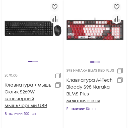
S98 NARAKA BLMS RED PLUS
2070303
Клавиатура A4Tech
Клавиатура + мышь
Bloody S98 Naraka
Оклик S269W
BLMS Plus
клав:черный
механическая
мышь:черный USB
черный/красный
В наличии
: 10+ шт
беспроводная slim
В наличии
: 100+ шт
USB for gamer LED
Multimedia
(S98 NAR
(2070303)