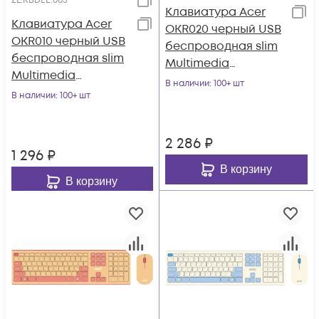
ZL.KBDEE.003
Клавиатура Acer
Клавиатура Acer
OKR020 черный USB
OKR010 черный USB
беспроводная slim
беспроводная slim
Multimedia
Multimedia
(ZL.KBDEE.004)
В наличии
: 100+ шт
(ZL.KBDEE.003)
В наличии
: 100+ шт
2 286
₽
1 296
₽
В корзину
В корзину