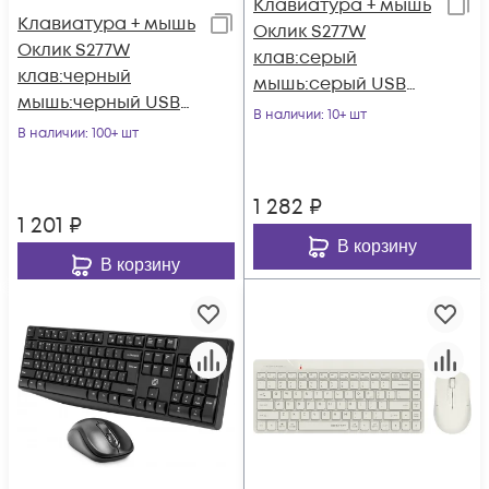
Клавиатура + мышь
Клавиатура + мышь
Оклик S277W
Оклик S277W
клав:серый
клав:черный
мышь:серый USB
мышь:черный USB
беспроводная
В наличии
: 10+ шт
беспроводная
В наличии
: 100+ шт
Multimedia (2066173)
Multimedia (2066172)
1 282
₽
1 201
₽
В корзину
В корзину