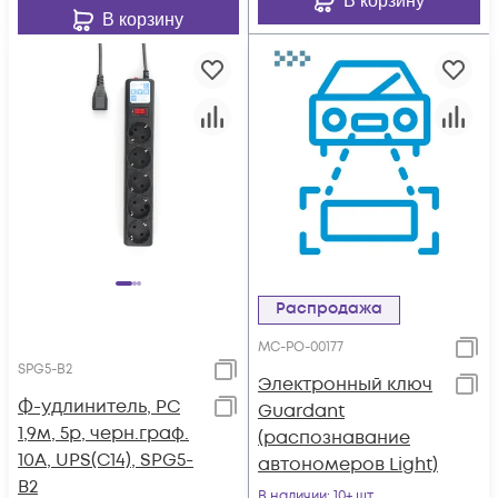
В корзину
В корзину
Распродажа
МС-РО-00177
SPG5-B2
Электронный ключ
Ф-удлинитель, PC
Guardant
1,9м, 5р, черн.граф.
(распознавание
10А, UPS(C14), SPG5-
автономеров Light)
B2
В наличии
: 10+ шт