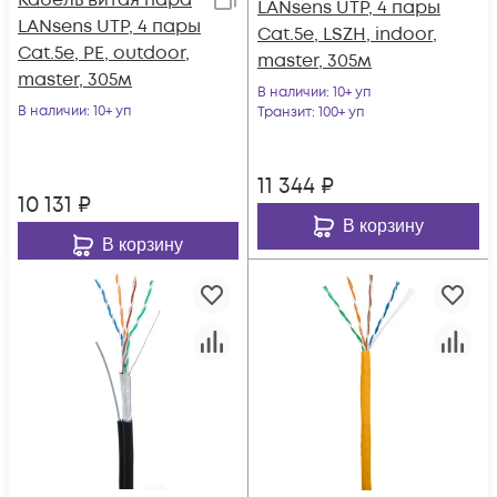
Кабель витая пара
LANsens UTP, 4 пары
LANsens UTP, 4 пары
Cat.5e, LSZH, indoor,
Cat.5e, PE, outdoor,
master, 305м
master, 305м
В наличии
: 10+ уп
В наличии
: 10+ уп
Транзит
: 100+ уп
11 344
₽
10 131
₽
В корзину
В корзину