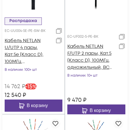
Распродажа
EC-UU004-5E-PE-SW-BK
EC-UF002-5-PE-BK
Кабель NETLAN
Кабель NETLAN
U/UTP 4 пары,
F/UTP 2 пары, Кат.5
Кат.5e (Класс D),
(Класс D), 100МГц,
100МГц,
одножильный, BC
одножильный, BC
В наличии
: 100+ шт
(чистая медь),
(чистая медь),
В наличии
: 10+ шт
внешний, PE до
внешний, PE до
14 762
₽
-
15
%
-40C, черный, 305м
-40C, с
12 540
₽
одножильным
9 470
₽
тросом, черный,
В корзину
305м
В корзину