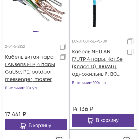
EC-UF004-5E-PE-BK
2-04-5-2252
Кабель NETLAN
Кабель витая пара
F/UTP 4 пары, Кат.5e
LANsens FTP, 4 пары
(Класс D), 100МГц,
Cat.5e, PE, outdoor
одножильный, BC
messenger, master,
(чистая медь),
В наличии
: 100+ шт
305м
В наличии
: 10+ уп
внешний, PE до
-40C, черный, 305м
14 136
₽
17 441
₽
В корзину
В корзину