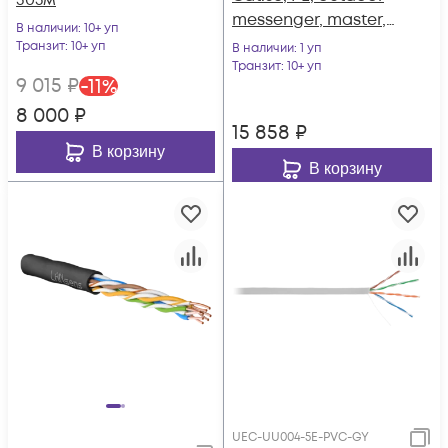
305м
messenger, master,
В наличии
: 10+ уп
305м
Транзит
: 10+ уп
В наличии
: 1 уп
Транзит
: 10+ уп
9 015
₽
-
11
%
8 000
₽
15 858
₽
В корзину
В корзину
UEC-UU004-5E-PVC-GY