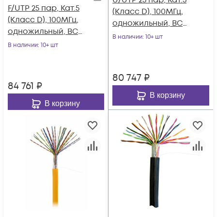
U/UTP 25 пар, Кат.5
F/UTP 25 пар, Кат.5
(Класс D), 100МГц,
(Класс D), 100МГц,
одножильный, BC
одножильный, BC
(чистая медь),
В наличии
: 10+ шт
(чистая медь),
В наличии
: 10+ шт
внешний, PE до
внутренний, PVC
-40C, черный, 305м
нг(B), серый, 305м
80 747
₽
84 761
₽
В корзину
В корзину