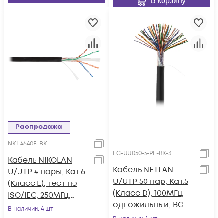
В корзину
Распродажа
NKL 4640B-BK
EC-UU050-5-PE-BK-3
Кабель NIKOLAN
Кабель NETLAN
U/UTP 4 пары, Кат.6
U/UTP 50 пар, Кат.5
(Класс E), тест по
(Класс D), 100МГц,
ISO/IEC, 250МГц,
одножильный, BC
одножильный, BC
В наличии
: 4 шт
(чистая медь),