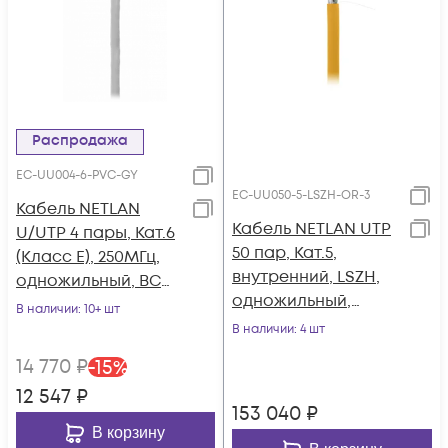
Распродажа
EC-UU004-6-PVC-GY
EC-UU050-5-LSZH-OR-3
Кабель NETLAN
Кабель NETLAN UTP
U/UTP 4 пары, Кат.6
50 пар, Кат.5,
(Класс E), 250МГц,
внутренний, LSZH,
одножильный, BC
одножильный,
(чистая медь),
В наличии
: 10+ шт
100МГц, 305 м
внутренний, PVC
В наличии
: 4 шт
нг(B), серый, 305м
14 770
₽
-
15
%
12 547
₽
153 040
₽
В корзину