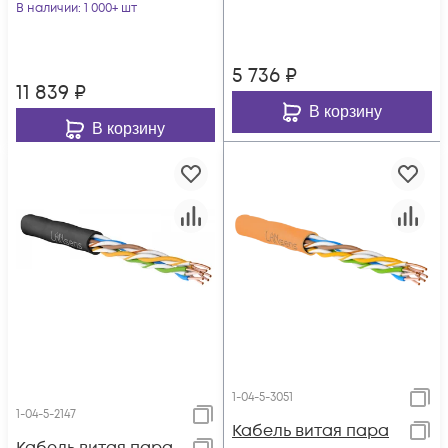
одножильный, BC
В наличии
: 1 000+ шт
внутренний, PVC
(чистая медь),
нг(B), серый, 305м
внешний, PE до
5 736
₽
-40C, черный, 305м
11 839
₽
В корзину
В корзину
1-04-5-3051
1-04-5-2147
Кабель витая пара