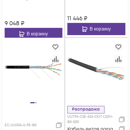
11 446
₽
9 048
₽
В корзину
В корзину
Распродажа
UUTP4-C5E-S24-OUT-LSZH-
BK-500
EC-UU004-6-PE-BK
Кабель витая пара,