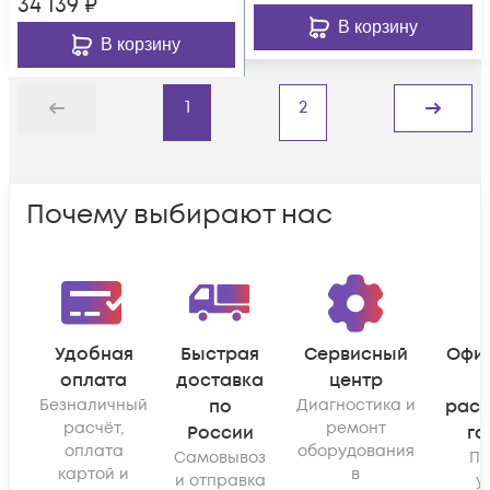
34 139
₽
В корзину
В корзину
1
2
Назад
Дальше
Почему выбирают нас
Удобная
Быстрая
Сервисный
Офи
оплата
доставка
центр
Безналичный
по
Диагностика и
рас
расчёт,
ремонт
России
га
оплата
оборудования
Самовывоз
По
картой и
в
и отправка
у