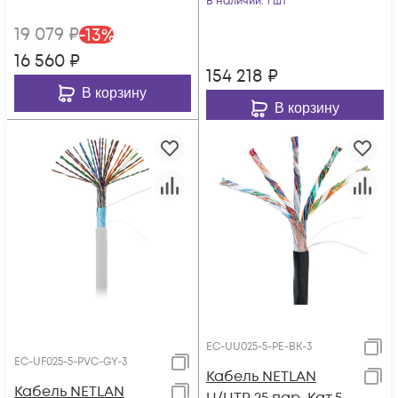
(чистая медь),
В наличии
: 1 шт
внешний, PE до
23AWG (0,57мм),
19 079
₽
-
13
%
-40C, черный, 305м
внешний, PE до
16 560
₽
-60С, черный, 305
154 218
₽
В корзину
В корзину
EC-UU025-5-PE-BK-3
EC-UF025-5-PVC-GY-3
Кабель NETLAN
Кабель NETLAN