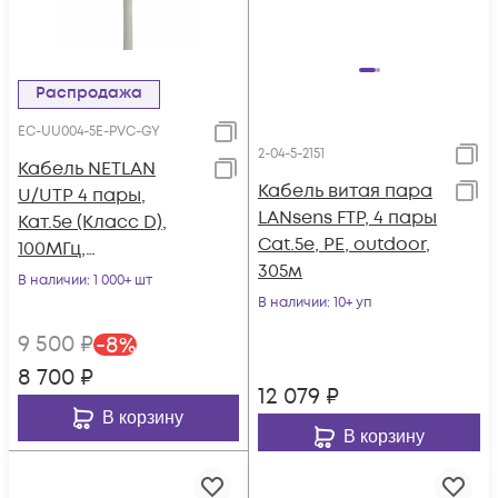
Распродажа
EC-UU004-5E-PVC-GY
2-04-5-2151
Кабель NETLAN
Кабель витая пара
U/UTP 4 пары,
LANsens FTP, 4 пары
Кат.5e (Класс D),
Cat.5e, PE, outdoor,
100МГц,
305м
одножильный, BC
В наличии
: 1 000+ шт
(чистая медь),
В наличии
: 10+ уп
внутренний, PVC
9 500
₽
-
8
%
нг(B), серый, 305м
8 700
₽
12 079
₽
В корзину
В корзину