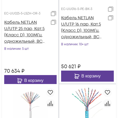
EC-UU016-5-PE-BK-3
EC-UU025-5-LSZH-OR-3
Кабель NETLAN
Кабель NETLAN
U/UTP 16 пар, Кат.5
U/UTP 25 пар, Кат.5
(Класс D), 100МГц,
(Класс D), 100МГц,
одножильный, BC
одножильный, BC
(чистая медь),
В наличии
: 10+ шт
(чистая медь),
В наличии
: 5 шт
внешний, PE до
внутренний, LSZH
-40C, черный, 305м
нг(B)-HF,
50 621
₽
оранжевый, 305м
70 634
₽
В корзину
В корзину