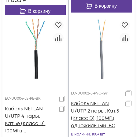
11 003
₽
В корзину
В корзину
EC-UU002-5-PVC-GY
EC-UU004-5E-PE-BK
Кабель NETLAN
Кабель NETLAN
U/UTP 2 пары, Кат.5
U/UTP 4 пары,
(Класс D), 100МГц,
Кат.5e (Класс D),
одножильный, BC
100МГц,
(чистая медь),
В наличии
: 100+ шт