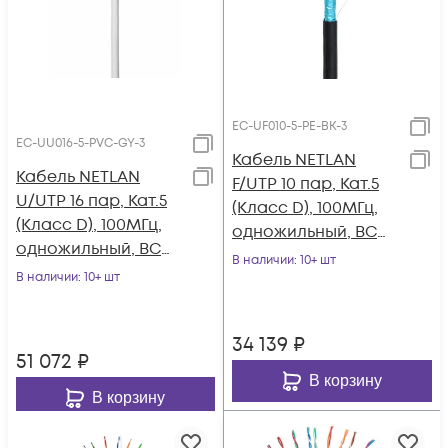
EC-UF010-5-PE-BK-3
EC-UU016-5-PVC-GY-3
Кабель NETLAN
Кабель NETLAN
F/UTP 10 пар, Кат.5
U/UTP 16 пар, Кат.5
(Класс D), 100МГц,
(Класс D), 100МГц,
одножильный, BC
одножильный, BC
(чистая медь),
В наличии
: 10+ шт
(чистая медь),
В наличии
: 10+ шт
внешний, PE до
внутренний, PVC
-40C, черный, 305м
нг(B), серый, 305м
34 139
₽
51 072
₽
В корзину
В корзину