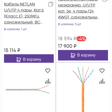
Кабель NETLAN
неэкранир. U/UTP,
U/UTP 4 пары, Кат.6
кат. 5e, 4 пары (24
(Класс E), 250МГц,
AWG), одножильный
одножильный, BC
(solid), внешний,
В наличии
: 5 шт
(чистая медь),
LSZH нг(А)-HF, -40°C-
В наличии
: 1 шт
внешний, PE до
+75°C, черный
18 594
₽
-
4
%
-40C, черный, 305м
17 900
₽
15 114
₽
В корзину
В корзину