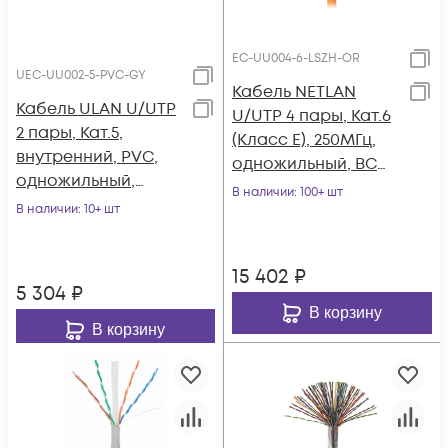
EC-UU004-6-LSZH-OR
UEC-UU002-5-PVC-GY
Кабель NETLAN
Кабель ULAN U/UTP
U/UTP 4 пары, Кат.6
2 пары, Кат.5,
(Класс E), 250МГц,
внутренний, PVC,
одножильный, BC
одножильный,
(чистая медь),
В наличии
: 100+ шт
100МГц, серый, 305м
В наличии
: 10+ шт
внутренний, LSZH
нг(B)-HF,
оранжевый, 305м
15 402
₽
5 304
₽
В корзину
В корзину