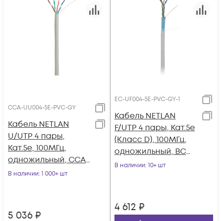
EC-UF004-5E-PVC-GY-1
CCA-UU004-5E-PVC-GY
Кабель NETLAN
Кабель NETLAN
F/UTP 4 пары, Кат.5e
U/UTP 4 пары,
(Класс D), 100МГц,
Кат.5e, 100МГц,
одножильный, BC
одножильный, CCA
(чистая медь),
В наличии
: 10+ шт
(омедненный
В наличии
: 1 000+ шт
внутренний, PVC
алюминий),
нг(B), серый, 100м
внутренний, PVC
4 612
₽
нг(B), серый, 305м
5 036
₽