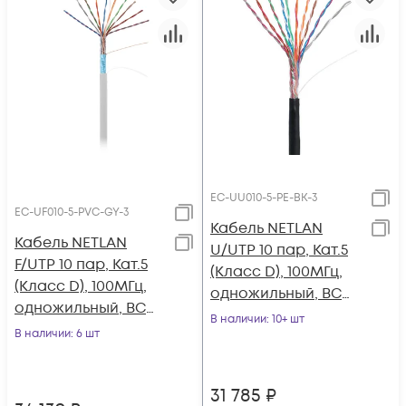
EC-UU010-5-PE-BK-3
EC-UF010-5-PVC-GY-3
Кабель NETLAN
Кабель NETLAN
U/UTP 10 пар, Кат.5
F/UTP 10 пар, Кат.5
(Класс D), 100МГц,
(Класс D), 100МГц,
одножильный, BC
одножильный, BC
(чистая медь),
В наличии
: 10+ шт
(чистая медь),
В наличии
: 6 шт
внешний, PE до
внутренний, PVC
-40C, черный, 305м
нг(B), серый, 305м
31 785
₽