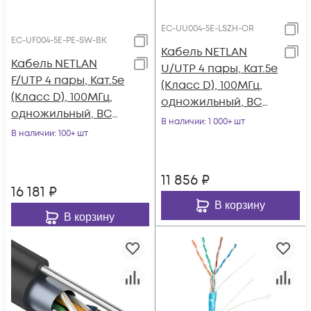
EC-UU004-5E-LSZH-OR
EC-UF004-5E-PE-SW-BK
Кабель NETLAN
Кабель NETLAN
U/UTP 4 пары, Кат.5e
F/UTP 4 пары, Кат.5e
(Класс D), 100МГц,
(Класс D), 100МГц,
одножильный, BC
одножильный, BC
(чистая медь),
В наличии
: 1 000+ шт
(чистая медь),
В наличии
: 100+ шт
внутренний, LSZH
внешний, PE до
нг(B)-HF,
-40C, с
оранжевый, 305м
11 856
₽
одножильным
16 181
₽
тросом, черный,
В корзину
305м
В корзину