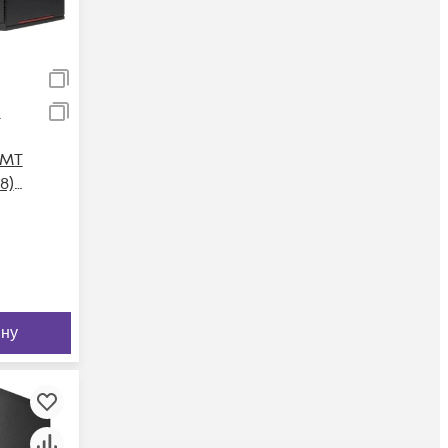
л
 MT
8)
ину