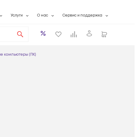
Услуги
О нас
Сервис и поддержка
ты
Выкуп сетевого оборудования
О компании
Гарантийное обслуживание
Системная интеграция
Контактная информация
Контакты сервисных центров
ты с физлицами
Wi-Fi «под ключ»
Банковские реквизиты
Сервисные контракты
е компьютеры (ПК)
вки
Бесплатная намотка оптического кабеля
Аккредитация ИТ
Сервисный центр
бслуживание
Партнеры
Техническая поддержка
а
Вакансии
Условия оказания услуг
еты
Новости
ы