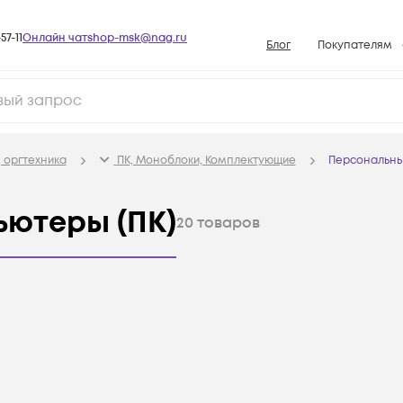
57-11
Онлайн чат
shop-msk@nag.ru
Блог
Покупателям
Способы опла
Документы
Политика рабо
 оргтехника
ПК, Моноблоки, Комплектующие
Персональны
Условия доста
Гарантийное о
ьютеры (ПК)
20
товаров
Возврат товар
Вопросы и отв
База знаний
Конфигуратор