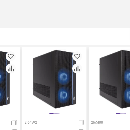
2164592
2165188