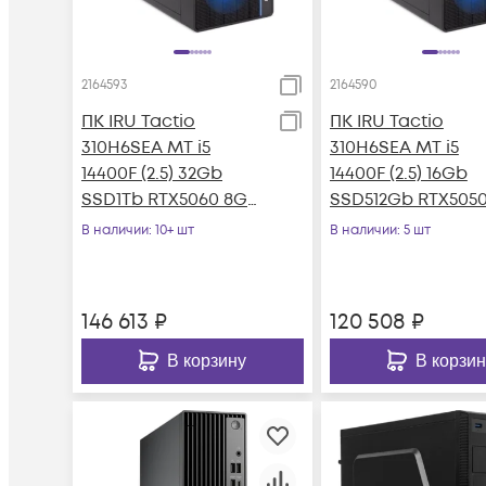
2164593
2164590
ПК IRU Tactio
ПК IRU Tactio
310H6SEA MT i5
310H6SEA MT i5
14400F (2.5) 32Gb
14400F (2.5) 16Gb
SSD1Tb RTX5060 8Gb
SSD512Gb RTX505
без ОС GbitEth 500W
8Gb без ОС GbitE
В наличии
: 10+ шт
В наличии
: 5 шт
черный (RUS)
500W черный (RU
146 613
₽
120 508
₽
В корзину
В корзин