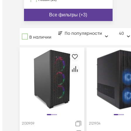
Все фильтры (+3)
По популярности
40
В наличии
2130959
2121934