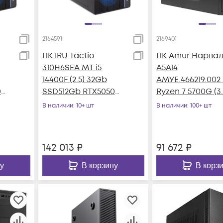
2164591
2169401
ПК IRU Tactio
ПК Amur Нарва
310H6SEA MT i5
A5A14
14400F (2.5) 32Gb
АМУЕ.466219.002
0
SSD512Gb RTX5050
Ryzen 7 5700G (3.
th
8Gb без ОС GbitEth
16Gb SSD512Gb
В наличии
: 10+ шт
В наличии
: 100+ шт
S)
500W черный (RUS)
142 013
₽
91 672
₽
у
В корзину
В корз