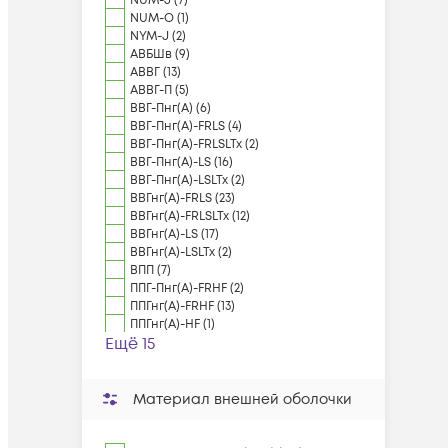
NUM-J (7)
NUM-О (1)
NYM-J (2)
АВБШв (9)
АВВГ (13)
АВВГ-П (5)
ВВГ-Пнг(А) (6)
ВВГ-Пнг(А)-FRLS (4)
ВВГ-Пнг(А)-FRLSLTx (2)
ВВГ-Пнг(А)-LS (16)
ВВГ-Пнг(А)-LSLTx (2)
ВВГнг(А)-FRLS (23)
ВВГнг(А)-FRLSLTx (12)
ВВГнг(А)-LS (17)
ВВГнг(А)-LSLTx (2)
ВПП (7)
ППГ-Пнг(А)-FRHF (2)
ППГнг(А)-FRHF (13)
ППГнг(А)-HF (1)
Ещё 15
Материал внешней оболочки