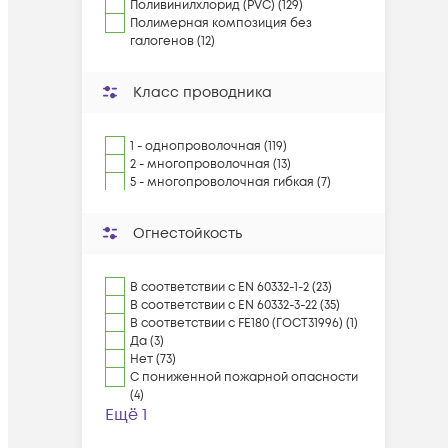
Поливинилхлорид (PVC) (129)
Полимерная композиция без
галогенов (12)
Класс проводника
1 - однопроволочная (119)
2 - многопроволочная (13)
5 - многопроволочная гибкая (7)
Огнестойкость
В соответствии с EN 60332-1-2 (23)
В соответствии с EN 60332-3-22 (35)
В соответствии с FE180 (ГОСТ31996) (1)
Да (3)
Нет (73)
С пониженной пожарной опасности
(4)
Ещё 1