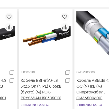
1503050101
ЭИЗМ1006001
)-LS
Кабель ВВГнг(А)-LS
Кабель АВБШв 4
кВ
3х2.5 ОК (N PE) 0.66кВ
ОС (N) 1кВ (м)
(бухта) (м) РЭК-
Энергокабель
101
PRYSMIAN 1503050101
ЭИЗМ1006001
В наличии
: 1 000+ м
В наличии
: 100+ м