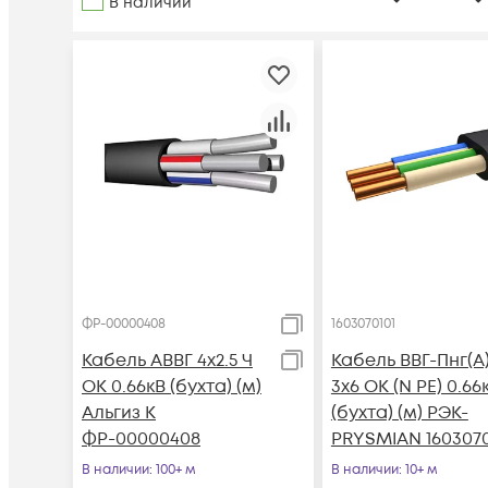
В наличии
ФР-00000408
1603070101
Кабель АВВГ 4х2.5 Ч
Кабель ВВГ-Пнг(А
ОК 0.66кВ (бухта) (м)
3х6 ОК (N PE) 0.66
Альгиз К
(бухта) (м) РЭК-
ФР-00000408
PRYSMIAN 1603070
В наличии
: 100+ м
В наличии
: 10+ м