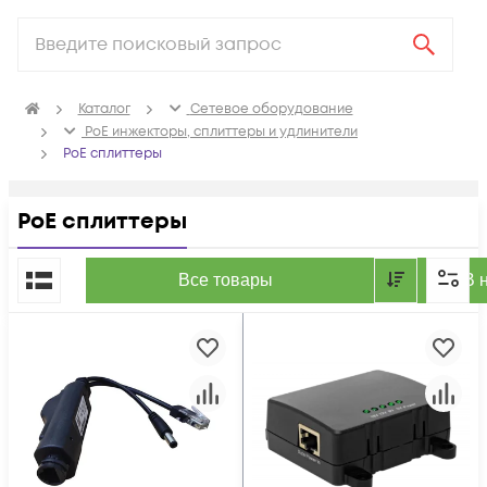
Каталог
Сетевое оборудование
PoE инжекторы, сплиттеры и удлинители
PoE сплиттеры
PoE сплиттеры
По популярности
Все товары
В 