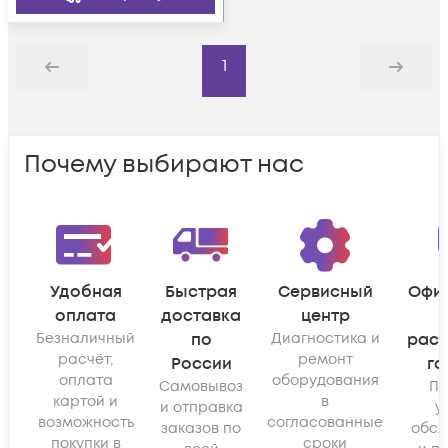
1
Назад
Дальше
Почему выбирают нас
Удобная
Быстрая
Сервисный
Офи
оплата
доставка
центр
Безналичный
по
Диагностика и
рас
расчёт,
ремонт
России
га
оплата
оборудования
Самовывоз
По
картой и
в
и отправка
у
возможность
согласованные
заказов по
обсл
покупки в
сроки