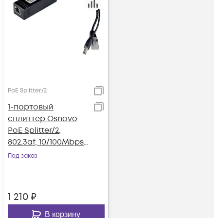
PoE Splitter/2
1-портовый
сплиттер Osnovo
PoE Splitter/2,
802.3af, 10/100Mbps,
12В/1А
Под заказ
1 210
₽
В корзину