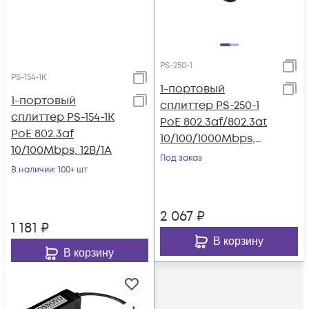
PS-250-1
PS-154-1K
1-портовый
1-портовый
сплиттер PS-250-1
сплиттер PS-154-1K
PoE 802.3af/802.3at
PoE 802.3af
10/100/1000Mbps,
10/100Mbps, 12В/1А
5В/3А, 9В/2.5А,
Под заказ
В наличии
: 100+ шт
12В/2.5А, 18В/1.6А
2 067
₽
1 181
₽
В корзину
В корзину