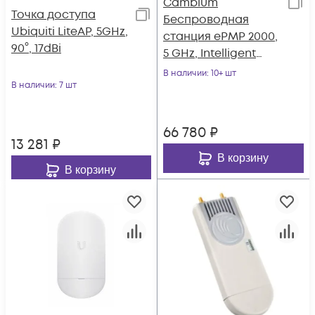
Cambium
Точка доступа
Беспроводная
Ubiquiti LiteAP, 5GHz,
станция ePMP 2000,
90°, 17dBi
5 GHz, Intelligent
Filtering, GPS Sync
В наличии
: 10+ шт
В наличии
: 7 шт
66 780
₽
13 281
₽
В корзину
В корзину