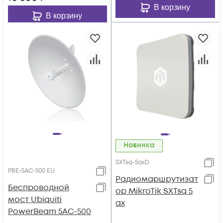
В корзину
В корзину
Новинка
SXTsq-5axD
PBE-5AC-500 EU
Радиомаршрутизат
Беспроводной
ор MikroTik SXTsq 5
мост Ubiquiti
ax
PowerBeam 5AC-500