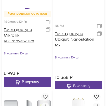
Распродажа остатков
RBGroove52HPn
NS-M2
Точка доступа
Точка доступа
MikroTik
Ubiquiti Nanostation
RBGroove52HPn
M2
В наличии
: 10+ шт
В наличии
: 10+ шт
6 993
₽
10 368
₽
В корзину
В корзину