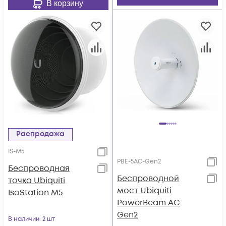
В корзину
Распродажа
IS-M5
PBE-5AC-Gen2
Беспроводная
Беспроводной
точка Ubiquiti
мост Ubiquiti
IsoStation M5
PowerBeam AC
Gen2
В наличии
: 2 шт