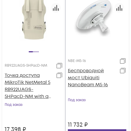
NBE-M5-16
RB922UAGS-5HPacD-NM
Беспроводной
Точка доступа
мост Ubiquiti
MikroTik NetMetal 5
NanoBeam M5-16
RB922UAGS-
5HPacD-NM with a
Под заказ
miniPCI-express slot,
Под заказ
two RP-SMA
11 732
₽
17 398
₽