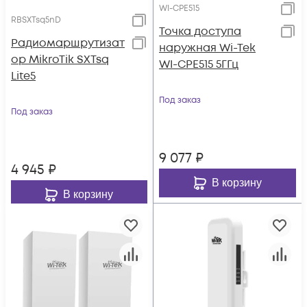
WI-CPE515
RBSXTsq5nD
Точка доступа
Радиомаршрутизат
наружная Wi-Tek
ор MikroTik SXTsq
WI-CPE515 5ГГц
Lite5
Под заказ
Под заказ
9 077
₽
4 945
₽
В корзину
В корзину