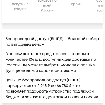
заказов по
обсл
покупки в
сроки
всей
и п
кредит
России
гара
Беспроводной доступ (БШПД) – большой выбор
по выгодным ценам.
В нашем каталоге представлены товары в
количестве 104 шт., доступных для доставки по
России. Вы можете выбрать модели с разным
функционалом и характеристиками.
Цены на беспроводной доступ (БШПД)
варьируются от 4 945 ₽ до 66 780 ₽, что
позволяет подобрать устройство под любой
бюджет и заказать с доставкой по всей России.