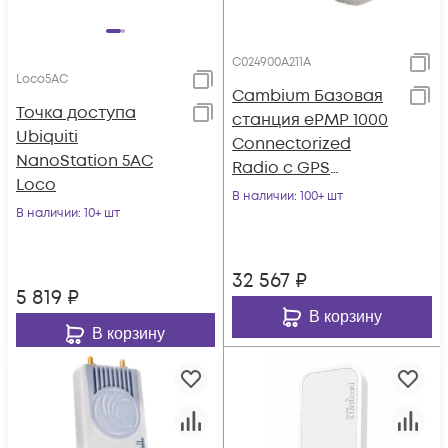
C024900A211A
Loco5AC
Cambium Базовая
Точка доступа
станция ePMP 1000
Ubiquiti
Connectorized
NanoStation 5AC
Radio с GPS
Loco
синхронизацией, 2.4
В наличии
: 100+ шт
В наличии
: 10+ шт
ГГц
32 567
₽
5 819
₽
В корзину
В корзину