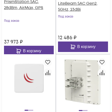
PrismStation 5AC,
LiteBeam 5AC Gen2,
28dBm, AirMax, GPS
5GHz, 23dBi
Под заказ
Под заказ
12 486
₽
37 973
₽
В корзину
В корзину