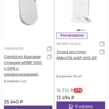
Распродажа
RBwAPG-60ad-A
C060900A211A
Точка доступа
Cambium Базовая
MikroTik wAP 60G AP
станция ePMP 1000
с GPS с
синхронизацией,
В наличии
: 10+ шт
6.4ГГц, в комплекте
В наличии
: 4 шт
с блоком питания и
16 316
₽
-
17
%
GPS-антенной (EU
13 494
₽
cord)
35 640
₽
В корзину