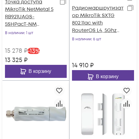
Точка доступа
Радиомаршрутизат
MikroTik NetMetal 5
ор MikroTik SXTG
RB921UAGS-
802.11ac with
5SHPacT-NM
RouterOS L4, 5Ghz
2000mW TX power,
В наличии
: 1 шт
power supply and
three RP-SMA
В наличии
: 6 шт
poe
15 278
₽
-
13
%
13 325
₽
14 910
₽
В корзину
В корзину