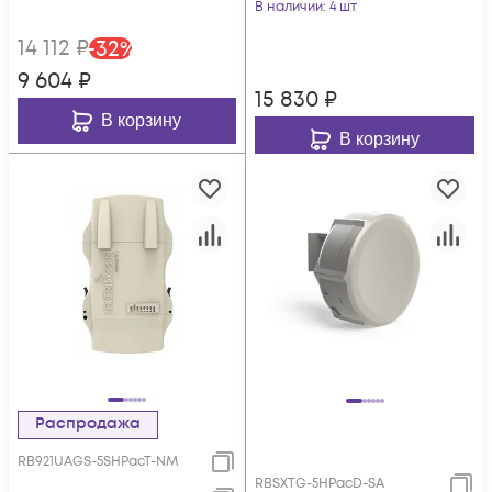
В наличии
: 4 шт
14 112
₽
-
32
%
9 604
₽
15 830
₽
В корзину
В корзину
Распродажа
RB921UAGS-5SHPacT-NM
RBSXTG-5HPacD-SA