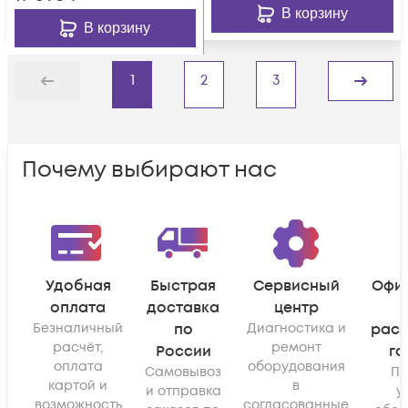
В корзину
В корзину
1
2
3
Назад
Дальше
Почему выбирают нас
Удобная
Быстрая
Сервисный
Офи
оплата
доставка
центр
Безналичный
по
Диагностика и
рас
расчёт,
ремонт
России
га
оплата
оборудования
Самовывоз
По
картой и
в
и отправка
у
возможность
согласованные