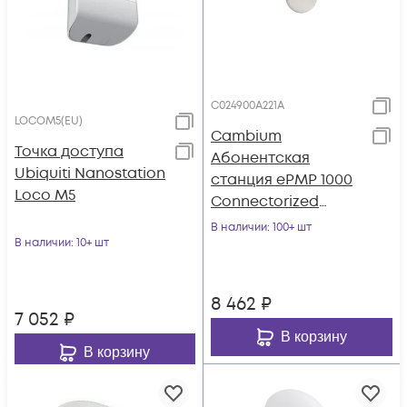
C024900A221A
LOCOM5(EU)
Cambium
Точка доступа
Абонентская
Ubiquiti Nanostation
станция ePMP 1000
Loco M5
Connectorized
Radio, 2.4 ГГц
В наличии
: 100+ шт
В наличии
: 10+ шт
8 462
₽
7 052
₽
В корзину
В корзину