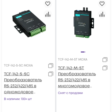
TCF-142-M-ST MOXA
TCF-142-S-SC MOXA
TCF-142-M-ST
TCF-142-S-SC
Преобразователь
Преобразователь
RS-232/422/485 в
RS-232/422/485 в
многомодовое
одномодовое
оптоволокно MOXA
Снят с продажи
оптоволокно MOXA
В наличии
: 100+ шт