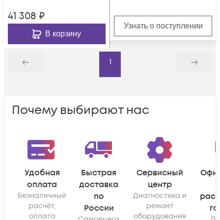
41 308
₽
Узнать о поступлении
В корзину
1
Назад
Дальше
Почему выбирают нас
Удобная
Быстрая
Сервисный
Офи
оплата
доставка
центр
Безналичный
по
Диагностика и
рас
расчёт,
ремонт
России
га
оплата
оборудования
Самовывоз
По