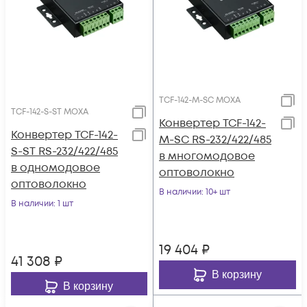
TCF-142-M-SC MOXA
TCF-142-S-ST MOXA
Конвертер TCF-142-
Конвертер TCF-142-
M-SC RS-232/422/485
S-ST RS-232/422/485
в многомодовое
в одномодовое
оптоволокно
оптоволокно
В наличии
: 10+ шт
В наличии
: 1 шт
19 404
₽
41 308
₽
В корзину
В корзину