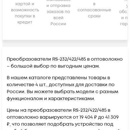
картой и
в
и отправка
у
возможность
согласованные
заказов по
обсл
покупки в
сроки
всей
и п
кредит
России
гара
Преобразователи RS-232/422/485 в оптоволокно
– большой выбор по выгодным ценам.
В нашем каталоге представлены товары в
количестве 4 шт., доступных для доставки по
России. Вы можете выбрать модели с разным
функционалом и характеристиками.
Цены на преобразователи RS-232/422/485 в
оптоволокно варьируются от 19 404 ₽ до 41 309
₽, что позволяет подобрать устройство под