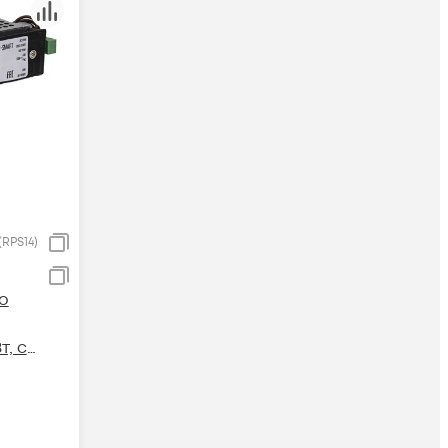
RPS14)
о
т, с
та