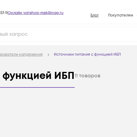
57-11
Онлайн чат
shop-msk@nag.ru
Блог
Покупателям
Способы опла
Документы
Политика рабо
зователи напряжения
Источники питания c функцией ИБП
Условия доста
Гарантийное о
c функцией ИБП
11
товаров
Возврат товар
Вопросы и отв
База знаний
Конфигуратор