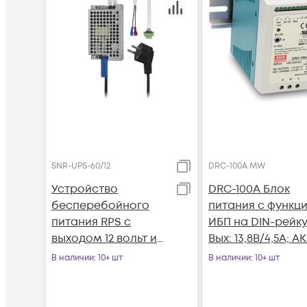
SNR-UPS-60/12
DRC-100A MW
Устройство
DRC-100A Блок
бесперебойного
питания c функц
питания RPS с
ИБП на DIN-рейк
выходом 12 вольт и
Вых: 13,8В/4,5А; АК
функцией зарядки,
13,8В/2,5А; 100Вт,
В наличии
: 10+ шт
В наличии
: 10+ шт
60Вт
Mean Well