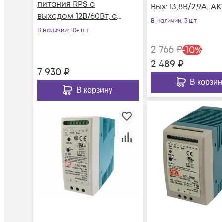
питания RPS с
Вых: 13,8В/2,9А; АК
выходом 12В/60Вт, с
13,8В/1А; 40Вт, Me
В наличии
: 3 шт
функцией
Well
В наличии
: 10+ шт
мониторинга и
2 766
₽
-
10
%
холодного старта
2 489
₽
7 930
₽
В корзин
В корзину