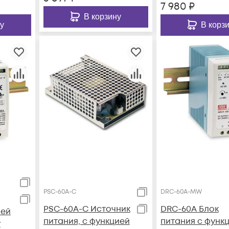
7 980
₽
В корзину
у
В корз
PSC-60A-C
DRC-60A-MW
PSC-60A-C Источник
DRC-60A Блок
ией
питания, с функцией
питания c функ
у