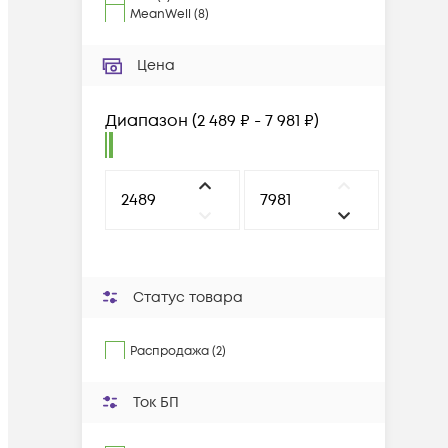
MeanWell
(
8
)
Цена
Диапазон
(
2 489 ₽ - 7 981 ₽
)
Статус товара
Распродажа (2)
Ток БП