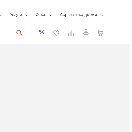
Услуги
О нас
Сервис и поддержка
ты
Выкуп сетевого оборудования
О компании
Гарантийное обслуживание
Системная интеграция
Контактная информация
Контакты сервисных центров
ты с физлицами
Wi-Fi «под ключ»
Банковские реквизиты
Сервисные контракты
вки
Бесплатная намотка оптического кабеля
Аккредитация ИТ
Сервисный центр
бслуживание
Партнеры
Техническая поддержка
а
Вакансии
Условия оказания услуг
еты
Новости
ы