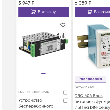
5 947
₽
6 089
₽
В корзину
В корзин
Распродажа
DRC-40A MW
SNR-UPS-60/12-SMART
DRC-40A Блок
Устройство
питания c функц
бесперебойного
ИБП на DIN-рейк