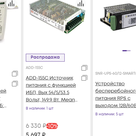
Распродажа
ADD-155С
SNR-UPS-60/12-SMART(
ADD-155С Источник
Устройство
питания с функцией
ией
бесперебойног
ИБП, Вых 54/5/53.5
у
питания RPS с
Вольт, 149.9 Вт. Mean
Б:
выходом 12В/60В
Well
В наличии
: 1 шт
функцией
В наличии
: 5 шт
мониторинга и
6 330
₽
-
10
%
холодного стар
5 697
₽
(RPS14)