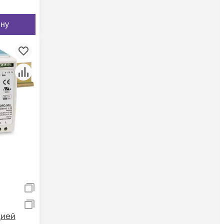
ину
цией