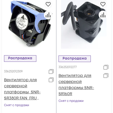
Распродажа
Распродажа
336252012277
336252012309
Вентилятор для
Вентилятор для
серверной
серверной
платформы SNR-
платформы, SNR-
SR160R
SR380R FAN_FRU
Снят с продажи
part
Снят с продажи