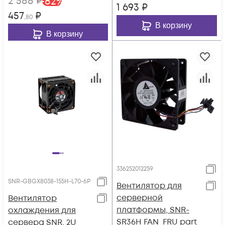
2 588
₽
-
82
%
1 693
₽
457
₽
,80
В корзину
В корзину
336252012259
SNR-GBGX8038-155H-L70-6P
Вентилятор для
серверной
Вентилятор
платформы, SNR-
охлаждения для
SR36H FAN_FRU part
сервера SNR, 2U