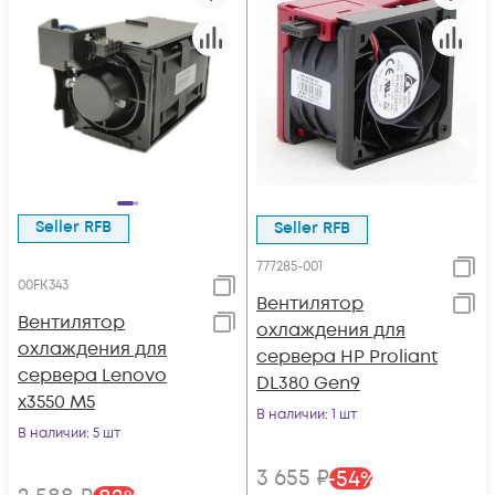
Seller RFB
Seller RFB
777285-001
00FK343
Вентилятор
Вентилятор
охлаждения для
охлаждения для
сервера HP Proliant
сервера Lenovo
DL380 Gen9
x3550 M5
В наличии
: 1 шт
В наличии
: 5 шт
3 655
₽
-
54
%