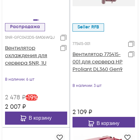
Распродажа
Seller RFB
SNR-GFC0412DS-SM06WQJ
775415-001
Вентилятор
Вентилятор 775415-
охлаждения для
001 для сервера HP
сервера SNR, 1U
Proliant DL360 Gen9
В наличии
: 6 шт
В наличии
: 3 шт
2 478
₽
-
19
%
2 007
₽
2 109
₽
В корзину
В корзину