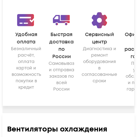
Удобная
Быстрая
Сервисный
Офи
оплата
доставка
центр
Безналичный
по
Диагностика и
рас
расчёт,
ремонт
России
га
оплата
оборудования
Самовывоз
По
картой и
в
и отправка
у
возможность
согласованные
заказов по
обсл
покупки в
сроки
всей
и п
кредит
России
гара
Вентиляторы охлаждения