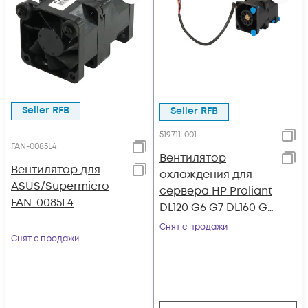
Seller RFB
Seller RFB
519711-001
FAN-0085L4
Вентилятор
Вентилятор для
охлаждения для
ASUS/Supermicro
сервера HP Proliant
FAN-0085L4
DL120 G6 G7 DL160 G6
DL320 G6 DL165 G7
Снят с продажи
Снят с продажи
SE316M1