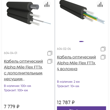
604-02-04
604-04-01
Кабель оптический
Кабель оптический
Alpha Mile Flex FTTx,
Alpha Mile Flex FTTx,
4 волокна
с дополнительным
несущим
В наличии
: 2 км
элементом
В наличии
: 100+ км
Транзит
: 10+ км
(проволока 1.0 мм),
Транзит
: 100+ км
1 волокно
12 787
₽
7 779
₽