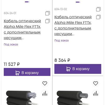
604-13-02
604-24-01
Кабель оптический
Кабель оптический
Alpha Mile Flex FTTx,
Alpha Mile Flex FTTx,
с дополнительным
с дополнительным
несущим
несущим
элементом
Под заказ
элементом (трос 1.2
Под заказ
(проволока 1.0 мм),
мм), 1 волокно 657A2
2 волокно 657A1
8 364
₽
11 527
₽
В корзину
В корзину