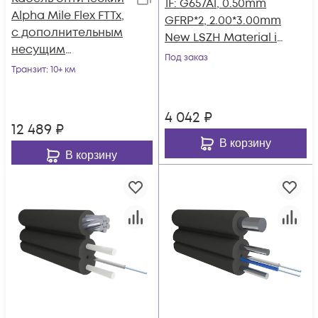
1F: G657A1, 0.50mm
Alpha Mile Flex FTTx,
GFRP*2, 2.00*3.00mm
с дополнительным
New LSZH Material in
несущим
Black
Под заказ
элементом (FRP 1.8
Транзит
: 10+ км
мм), 02 волокна
4 042
₽
12 489
₽
В корзину
В корзину