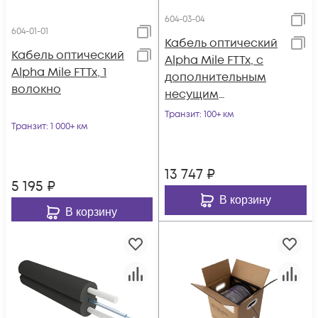
604-03-04
604-01-01
Кабель оптический
Кабель оптический
Alpha Mile FTTx, с
Alpha Mile FTTx, 1
дополнительным
волокно
несущим
элементом
Транзит
: 100+ км
Транзит
: 1 000+ км
(проволока 1.0 мм),
4 волокна
13 747
₽
5 195
₽
В корзину
В корзину