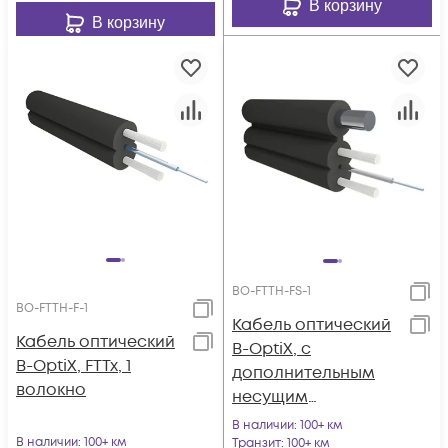
В корзину
В корзину
BO-FTTH-FS-1
BO-FTTH-F-1
Кабель оптический
Кабель оптический
B-OptiX, с
B-OptiX, FTTx, 1
дополнительным
волокно
несущим
элементом
В наличии
: 100+ км
В наличии
: 100+ км
(проволока 1.0 мм), 1
Транзит
: 100+ км