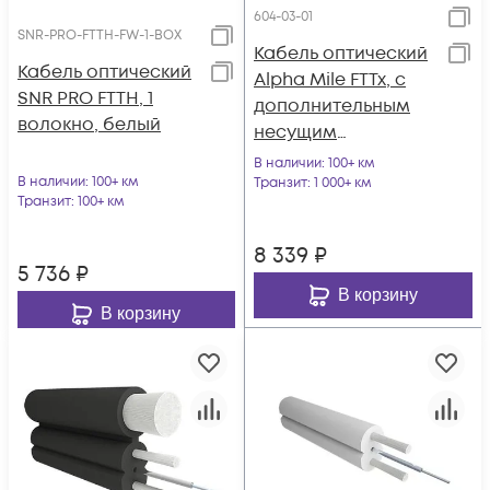
604-03-01
SNR-PRO-FTTH-FW-1-BOX
Кабель оптический
Кабель оптический
Alpha Mile FTTx, с
SNR PRO FTTH, 1
дополнительным
волокно, белый
несущим
элементом
В наличии
: 100+ км
В наличии
: 100+ км
(проволока 1.0 мм), 1
Транзит
: 1 000+ км
Транзит
: 100+ км
волокно
8 339
₽
5 736
₽
В корзину
В корзину