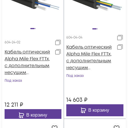
604-04-04
604-24-02
Кабель оптический
Кабель оптический
Alpha Mile Flex FTTx,
Alpha Mile Flex FTTx,
с дополнительным
с дополнительным
несущим
несущим
элементом
Под заказ
элементом (трос
Под заказ
(проволока 1.0 мм),
1.2мм), 2 волокна
4 волокна
657A2
14 603
₽
12 211
₽
В корзину
В корзину