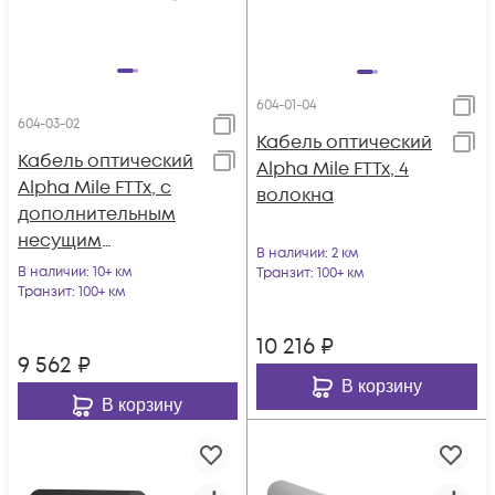
604-01-04
604-03-02
Кабель оптический
Кабель оптический
Alpha Mile FTTx, 4
Alpha Mile FTTx, с
волокна
дополнительным
несущим
В наличии
: 2 км
элементом
В наличии
: 10+ км
Транзит
: 100+ км
(проволока 1.0 мм),
Транзит
: 100+ км
2 волокна
10 216
₽
9 562
₽
В корзину
В корзину