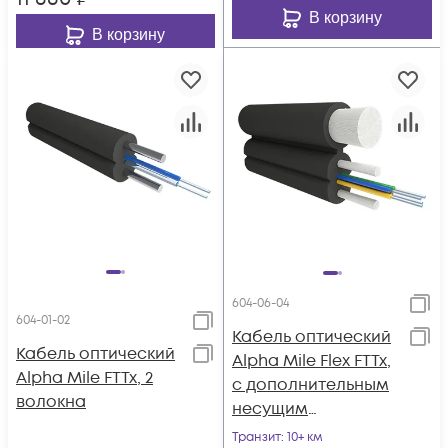
В корзину
В корзину
604-06-04
604-01-02
Кабель оптический
Кабель оптический
Alpha Mile Flex FTTx,
Alpha Mile FTTx, 2
с дополнительным
волокна
несущим
элементом (FRP 1.8
Транзит
: 10+ км