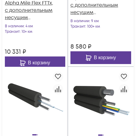
Alpha Mile Flex FTTx,
с дополнительным
с дополнительным
несущим
несущим
элементом
В наличии
: 9 км
элементом (FRP 1.0
В наличии
: 4 км
(проволока 1.0 мм), 1
Транзит
: 100+ км
мм), 02 волокна
Транзит
: 10+ км
волокно 657A1
8 580
₽
10 331
₽
В корзину
В корзину