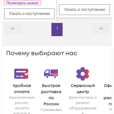
Посмотреть аналог
Узнать о поступлении
Узнать о поступлении
1
Назад
Дальше
Почему выбирают нас
Удобная
Быстрая
Сервисный
Офи
оплата
доставка
центр
Безналичный
по
Диагностика и
рас
расчёт,
ремонт
России
га
оплата
оборудования
Самовывоз
По
картой и
в