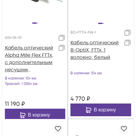
BO-FTTH-FW-1
604-06-01
Кабель оптический
Кабель оптический
B-OptiX, FTTx, 1
Alpha Mile Flex FTTx,
волокно, белый
с дополнительным
несущим
В наличии
: 10+ км
элементом (FRP 1.8
В наличии
: 10+ км
мм), 01 волокно
Транзит
: 1 000+ км
4 770
₽
11 190
₽
В корзину
В корзину