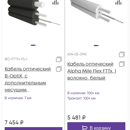
604-02-01W
BO-FTTH-F5-1
Кабель оптический
Кабель оптический
Alpha Mile Flex FTTx, 1
B-OptiX, с
волокно, белый
дополнительным
несущим
В наличии
: 100+ км
элементом (FRP 1.0
В наличии
: 7 км
Транзит
: 100+ км
мм), 1 волокно
5 481
₽
7 454
₽
В корзину