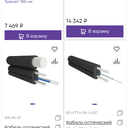
Транзит
: 100+ км
мм), 04 волокна
14 342
₽
7 469
₽
В корзину
В корзину
BO-FTTH-FB-1-HZC
604-06-02
Кабель оптический
Кабель оптический