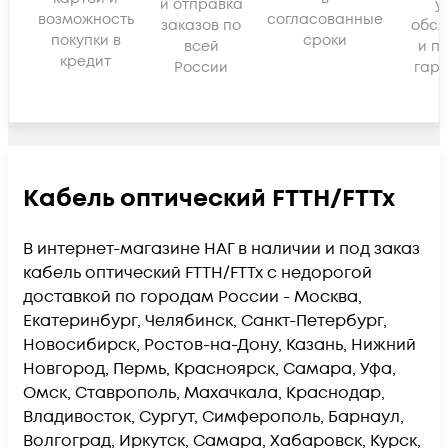
и отправка
у
возможность
согласованные
заказов по
обсл
покупки в
сроки
всей
и п
кредит
России
гара
Кабель оптический FTTH/FTTx
В интернет-магазине НАГ в наличии и под заказ
кабель оптический FTTH/FTTx с недорогой
доставкой по городам России - Москва,
Екатеринбург, Челябинск, Санкт-Петербург,
Новосибирск, Ростов-на-Дону, Казань, Нижний
Новгород, Пермь, Красноярск, Самара, Уфа,
Омск, Ставрополь, Махачкала, Краснодар,
Владивосток, Сургут, Симферополь, Барнаул,
Волгоград, Иркутск, Самара, Хабаровск, Курск,