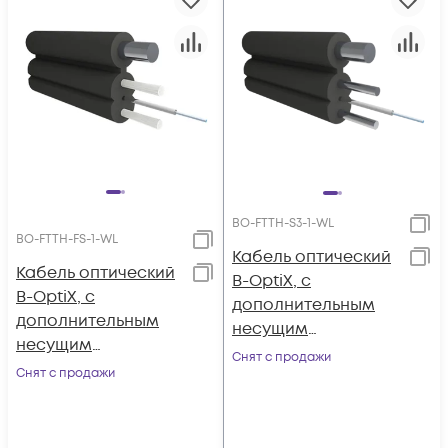
BO-FTTH-S3-1-WL
BO-FTTH-FS-1-WL
Кабель оптический
Кабель оптический
B-OptiX, с
B-OptiX, с
дополнительным
дополнительным
несущим
несущим
элементом
Снят с продажи
элементом (2*0,5
Снят с продажи
(проволока 1.0 мм), 1
FRP + проволока 1.0
волокно
мм), 1 волокно