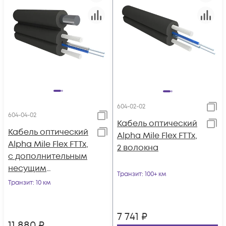
604-02-02
604-04-02
Кабель оптический
Кабель оптический
Alpha Mile Flex FTTx,
Alpha Mile Flex FTTx,
2 волокна
с дополнительным
несущим
Транзит
: 100+ км
элементом
Транзит
: 10 км
(проволока 1.0 мм),
2 волокна
7 741
₽
11 880
₽