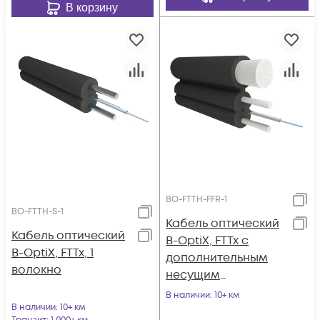
В корзину
BO-FTTH-FFR-1
BO-FTTH-S-1
Кабель оптический
Кабель оптический
B-OptiX, FTTx с
B-OptiX, FTTx, 1
дополнительным
волокно
несущим
элементом (FRP 1.8
В наличии
: 10+ км
В наличии
: 10+ км
мм), 1 волокно