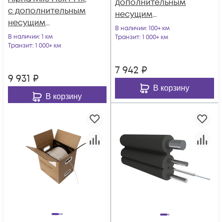
дополнительным
с дополнительным
несущим
несущим
элементом
В наличии
: 100+ км
элементом (FRP 1.0
В наличии
: 1 км
(проволока 1.0 мм), 1
Транзит
: 1 000+ км
мм), 01 волокно
Транзит
: 1 000+ км
волокно
7 942
₽
9 931
₽
В корзину
В корзину