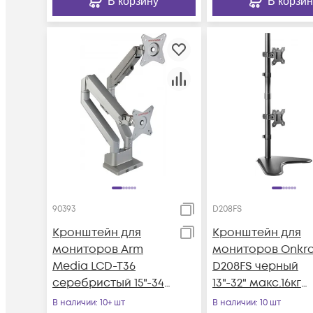
В корзину
В корзин
90393
D208FS
Кронштейн для
Кронштейн для
мониторов Arm
мониторов Onkr
Media LCD-T36
D208FS черный
серебристый 15"-34"
13"-32" макс.16кг
макс.9кг
настольный
В наличии
: 10+ шт
В наличии
: 10 шт