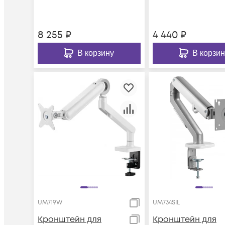
настольный
поворот и накло
поворот и наклон в
8 255
₽
4 440
₽
В корзину
В корзин
UM719W
UM734SIL
Кронштейн для
Кронштейн для