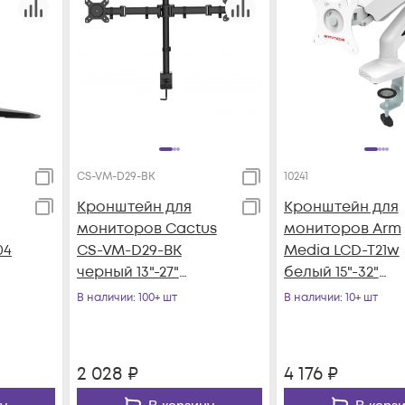
CS-VM-D29-BK
10241
Кронштейн для
Кронштейн для
мониторов Cactus
мониторов Arm
04
CS-VM-D29-BK
Media LCD-T21w
черный 13"-27"
белый 15"-32"
макс.10кг
макс.6.5кг
В наличии
: 100+ шт
В наличии
: 10+ шт
настольный
настольный
н
поворот и наклон
поворот и накл
верт
2 028
₽
4 176
₽