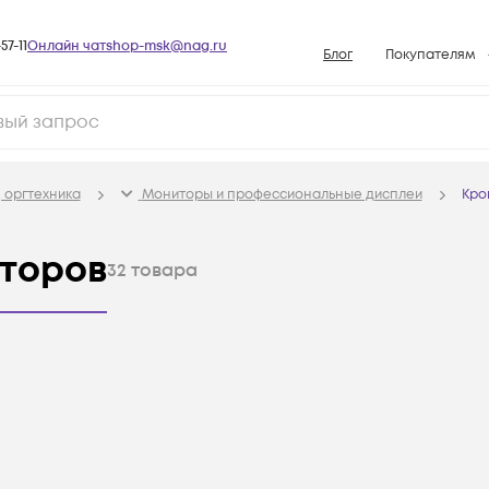
57-11
Онлайн чат
shop-msk@nag.ru
Блог
Покупателям
Способы опла
Документы
Политика рабо
 оргтехника
Мониторы и профессиональные дисплеи
Кро
Условия доста
Гарантийное о
иторов
32
товара
Возврат товар
Вопросы и отв
База знаний
Конфигуратор