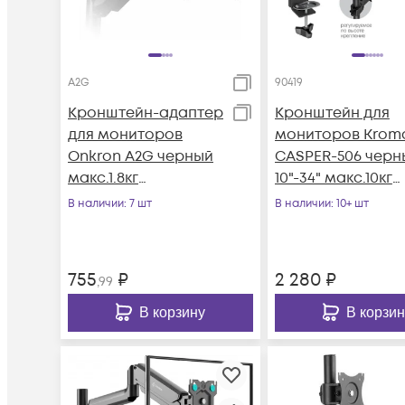
A2G
90419
Кронштейн-адаптер
Кронштейн для
для мониторов
мониторов Krom
Onkron A2G черный
CASPER-506 черн
макс.1.8кг
10"-34" макс.10кг
настольный
настольный
В наличии
: 7 шт
В наличии
: 10+ шт
поворот и накло
755
₽
2 280
₽
,99
В корзину
В корзин