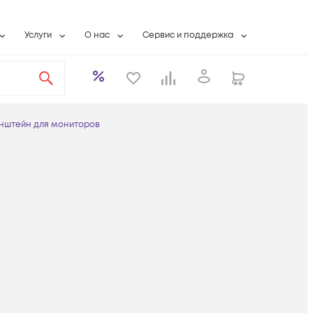
Услуги
О нас
Сервис и поддержка
ты
Выкуп сетевого оборудования
О компании
Гарантийное обслуживание
Системная интеграция
Контактная информация
Контакты сервисных центров
ты с физлицами
Wi-Fi «под ключ»
Банковские реквизиты
Сервисные контракты
нштейн для мониторов
вки
Бесплатная намотка оптического кабеля
Аккредитация ИТ
Сервисный центр
бслуживание
Партнеры
Техническая поддержка
а
Вакансии
Условия оказания услуг
еты
Новости
ы