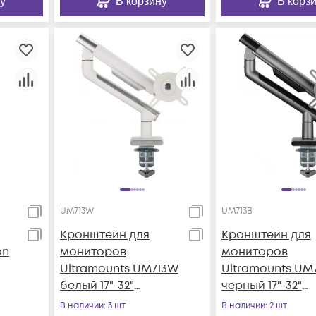
у
В корзину
В корз
UM713W
UM713B
Кронштейн для
Кронштейн для
on
мониторов
мониторов
Ultramounts UM713W
Ultramounts UM
белый 17"-32"
черный 17"-32"
макс.9кг крепление
макс.9кг крепл
В наличии
: 3 шт
В наличии
: 2 шт