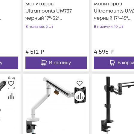
мониторов
мониторов
Ultramounts UM737
Ultramounts UM
черный 17"-32"
черный 17"-45"
27"
макс.8кг крепление
макс.16кг крепл
В наличии
: 5 шт
В наличии
: 10 шт
ие
к столешнице
к столешнице
поворот и н
поворот и
4 512
₽
4 595
₽
у
В корзину
В корз