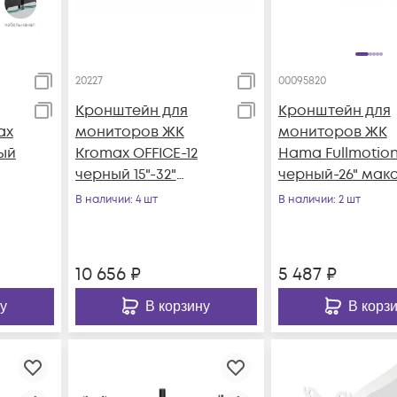
20227
00095820
Кронштейн для
Кронштейн для
ax
мониторов ЖК
мониторов ЖК
ый
Kromax OFFICE-12
Hama Fullmotio
черный 15"-32"
черный-26" макс
макс.12кг
крепление к
В наличии
: 4 шт
В наличии
: 2 шт
н
настольный
столешнице
поворот и наклон
поворот и накл
10 656
₽
5 487
₽
у
В корзину
В корз