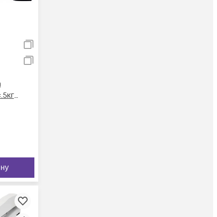
n
.5кг
ину