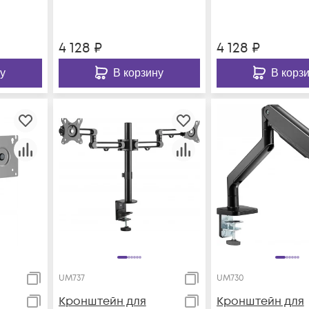
н
к столешнице
к столешнице
поворот и н
поворот и
4 128
₽
4 128
₽
у
В корзину
В корз
UM737
UM730
Кронштейн для
Кронштейн для