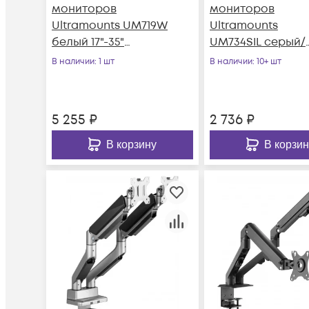
мониторов
мониторов
Ultramounts UM719W
Ultramounts
белый 17"-35"
UM734SIL серый/
макс.10.5кг
серебристый 17"-
В наличии
: 1 шт
В наличии
: 10+ шт
крепление к
макс.7кг креплен
столешнице
к столешни
поворот
5 255
₽
2 736
₽
В корзину
В корзин