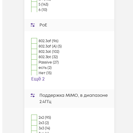
5 (143)
6 (10)
PoE
802.3af (96)
802.3af (A) (5)
802.3at (102)
802.3bt (32)
Passive (27)
есть (2)
Нет (15)
Ещё 2
Поддержка MIMO, в диапазоне
2.4ГГц
2x2 (95)
2x3 (2)
3x3 (14)