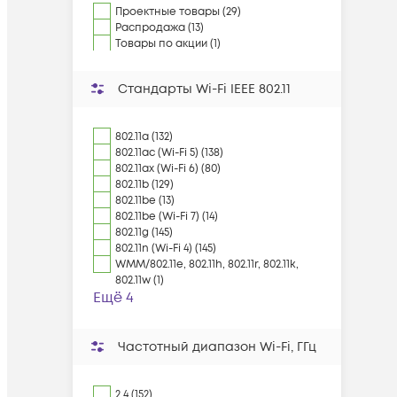
Проектные товары (29)
Распродажа (13)
Товары по акции (1)
Стандарты Wi-Fi IEEE 802.11
802.11a (132)
802.11ac (Wi-Fi 5) (138)
802.11ax (Wi-Fi 6) (80)
802.11b (129)
802.11be (13)
802.11be (Wi-Fi 7) (14)
802.11g (145)
802.11n (Wi-Fi 4) (145)
WMM/802.11e, 802.11h, 802.11r, 802.11k,
802.11w (1)
Ещё 4
Частотный диапазон Wi-Fi, ГГц
2.4 (152)