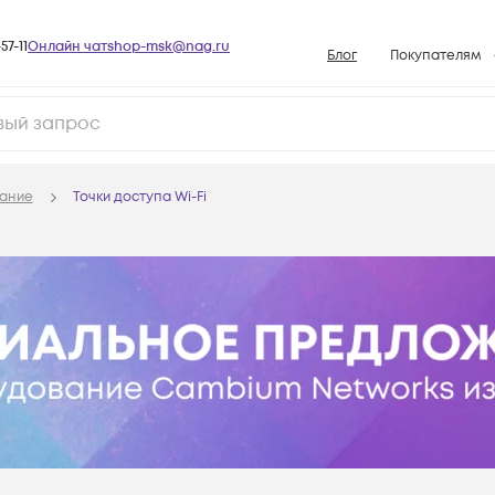
57-11
Онлайн чат
shop-msk@nag.ru
Блог
Покупателям
Способы опла
Документы
Политика рабо
ание
Точки доступа Wi-Fi
Условия доста
Гарантийное о
Возврат товар
Вопросы и отв
База знаний
Конфигуратор