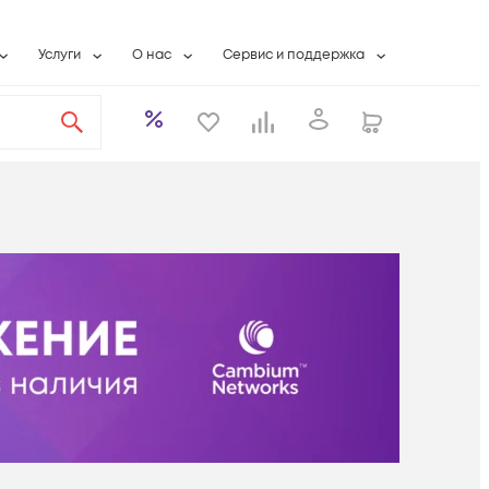
Услуги
О нас
Сервис и поддержка
ты
Выкуп сетевого оборудования
О компании
Гарантийное обслуживание
Системная интеграция
Контактная информация
Контакты сервисных центров
ты с физлицами
Wi-Fi «под ключ»
Банковские реквизиты
Сервисные контракты
вки
Бесплатная намотка оптического кабеля
Аккредитация ИТ
Сервисный центр
бслуживание
Партнеры
Техническая поддержка
а
Вакансии
Условия оказания услуг
еты
Новости
ы