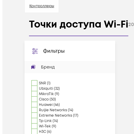
Контроллеры
Точки доступа Wi-Fi
20
Фильтры
Бренд
SNR
(
1
)
Ubiquiti
(
32
)
MikroTik
(
9
)
Cisco
(
50
)
Huawei
(
46
)
Ruijie Networks
(
14
)
Extreme Networks
(
17
)
Tp-Link
(
14
)
Wi-Tek
(
9
)
H3C
(
6
)