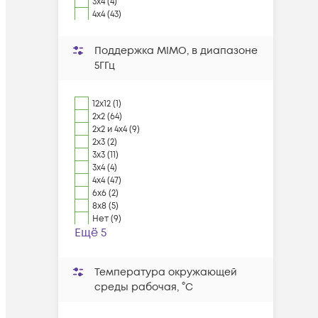
3x4 (4)
4x4 (43)
Поддержка MIMO, в диапазоне
5ГГц
12x12 (1)
2x2 (64)
2x2 и 4x4 (9)
2x3 (2)
3x3 (11)
3x4 (4)
4x4 (47)
6x6 (2)
8x8 (5)
Нет (9)
Ещё 5
Температура окружающей
среды рабочая, °C