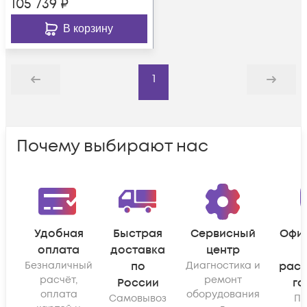
105 739
₽
В корзину
1
Назад
Дальше
Почему выбирают нас
Удобная
Быстрая
Сервисный
Офи
оплата
доставка
центр
Безналичный
по
Диагностика и
рас
расчёт,
ремонт
России
га
оплата
оборудования
Самовывоз
По