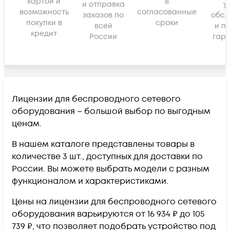
картой и
в
и отправка
у
возможность
согласованные
заказов по
обсл
покупки в
сроки
всей
и п
кредит
России
гара
Лицензии для беспроводного сетевого
оборудования – большой выбор по выгодным
ценам.
В нашем каталоге представлены товары в
количестве 3 шт., доступных для доставки по
России. Вы можете выбрать модели с разным
функционалом и характеристиками.
Цены на лицензии для беспроводного сетевого
оборудования варьируются от 16 934 ₽ до 105
739 ₽, что позволяет подобрать устройство под