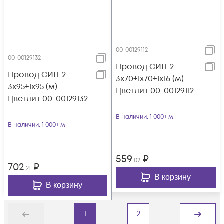
00-00129112
00-00129132
Провод СИП-2
Провод СИП-2
3х70+1х70+1х16 (м)
3х95+1х95 (м)
Цветлит 00-00129112
Цветлит 00-00129132
В наличии
: 1 000+ м
В наличии
: 1 000+ м
559
₽
,02
702
₽
,21
В корзину
В корзину
1
2
Назад
Дальше