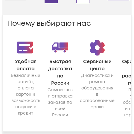
Почему выбирают нас
Удобная
Быстрая
Сервисный
Офи
оплата
доставка
центр
Безналичный
по
Диагностика и
рас
расчёт,
ремонт
России
га
оплата
оборудования
Самовывоз
По
картой и
в
и отправка
у
возможность
согласованные
заказов по
обсл
покупки в
сроки
всей
и п
кредит
России
гара