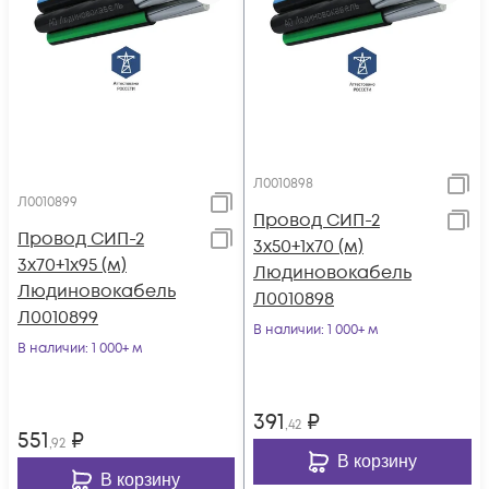
Л0010898
Л0010899
Провод СИП-2
Провод СИП-2
3х50+1х70 (м)
3х70+1х95 (м)
Людиновокабель
Людиновокабель
Л0010898
Л0010899
В наличии
: 1 000+ м
В наличии
: 1 000+ м
391
₽
,42
551
₽
,92
В корзину
В корзину