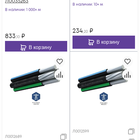
Л0035263
В наличии
: 10+ м
В наличии
: 1 000+ м
234
₽
,20
833
₽
,10
В корзину
В корзину
Л0012599
Л0012689