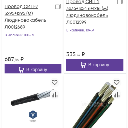
Провод СИП-2
Провод СИП-2
3х35+1х54.6+1х16 (м)
3х95+1х95 (м)
Людиновокабель
Людиновокабель
Л0012599
Л0012689
В наличии
: 10+ м
В наличии
: 100+ м
335
₽
,74
687
₽
,86
В корзину
В корзину