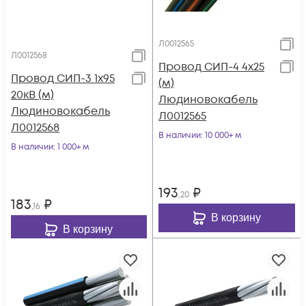
Л0012565
Л0012568
Провод СИП-4 4х25
Провод СИП-3 1х95
(м)
20кВ (м)
Людиновокабель
Людиновокабель
Л0012565
Л0012568
В наличии
: 10 000+ м
В наличии
: 1 000+ м
193
₽
,20
183
₽
,16
В корзину
В корзину