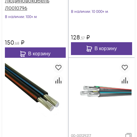
Людиновокабель
Л0010796
В наличии
: 10 000+ м
В наличии
: 100+ м
128
₽
,57
150
₽
,68
В корзину
В корзину
00-00129217