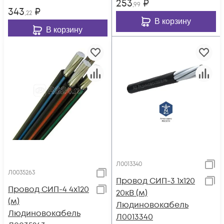
253
₽
,99
343
₽
,22
В корзину
В корзину
Л0013340
Л0035263
Провод СИП-3 1х120
Провод СИП-4 4х120
20кВ (м)
(м)
Людиновокабель
Людиновокабель
Л0013340