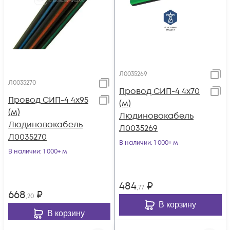
Л0035269
Л0035270
Провод СИП-4 4х70
Провод СИП-4 4х95
(м)
(м)
Людиновокабель
Людиновокабель
Л0035269
Л0035270
В наличии
: 1 000+ м
В наличии
: 1 000+ м
484
₽
,77
668
₽
,20
В корзину
В корзину