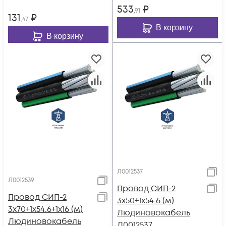
533
₽
,91
131
₽
,47
В корзину
В корзину
Л0012537
Л0012539
Провод СИП-2
Провод СИП-2
3х50+1х54.6 (м)
3х70+1х54.6+1х16 (м)
Людиновокабель
Людиновокабель
Л0012537