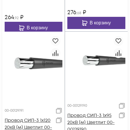
276
₽
,68
264
₽
,92
В корзину
В корзину
00-00129190
00-00129191
Провод СИП-3 1х95
Провод СИП-3 1х120
20кВ (м) Цветлит 00-
20кВ (м) Цветлит 00-
00129190