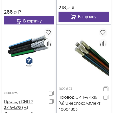
218
₽
,20
288
₽
,25
В корзину
В корзину
40004803
Л0010796
Провод СИП-4 4х16
Провод СИП-2
(м) Энергокомплект
3х16+1х25 (м)
40004803