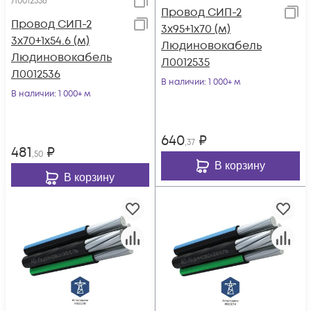
Л0012536
Провод СИП-2
Провод СИП-2
3х95+1х70 (м)
3х70+1х54.6 (м)
Людиновокабель
Людиновокабель
Л0012535
Л0012536
В наличии
: 1 000+ м
В наличии
: 1 000+ м
640
₽
,37
481
₽
,50
В корзину
В корзину