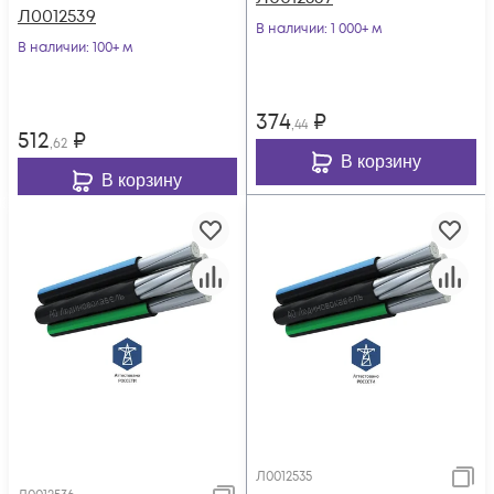
Л0012539
В наличии
: 1 000+ м
В наличии
: 100+ м
374
₽
,44
512
₽
,62
В корзину
В корзину
Л0012535