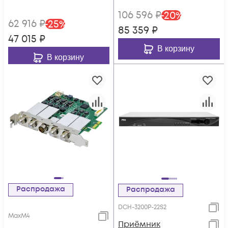
106 596
₽
-
20
%
62 916
₽
-
25
%
85 359
₽
47 015
₽
В корзину
В корзину
Распродажа
Распродажа
DCH-3200P-22S2
MaxM4
Приёмник