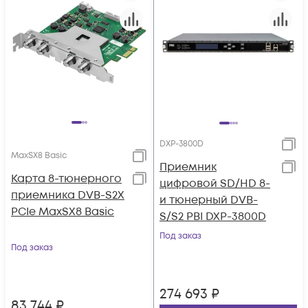
DXP-3800D
MaxSX8 Basic
Приемник
Карта 8-тюнерного
цифровой SD/HD 8-
приемника DVB-S2X
и тюнерный DVB-
PCIe MaxSX8 Basic
S/S2 PBI DXP-3800D
Под заказ
Под заказ
274 693
₽
83 744
₽