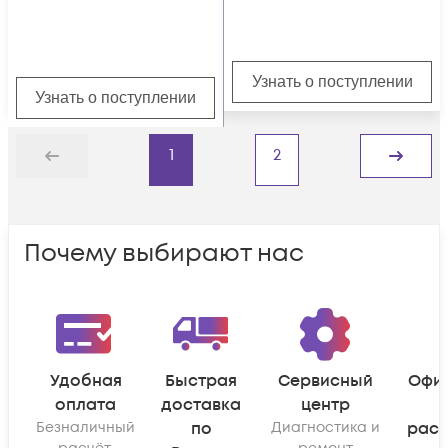
Узнать о поступлении
Узнать о поступлении
1
2
Назад
Дальше
Почему выбирают нас
Удобная
Быстрая
Сервисный
Офи
оплата
доставка
центр
Безналичный
по
Диагностика и
рас