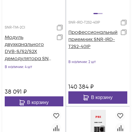
SNR-IRD-T2S2-40IP
SNR-TM-2CI
Профессиональный
Модуль
приемник SNR-IRD-
двухканального
T2S2-40IP
DVB-S/S2/S2X
демодулятора SNR-
В наличии
: 2 шт
TM-2CI для SNR-TM-
В наличии
: 4 шт
4T2C-128IP
140 384
₽
38 091
₽
В корзину
В корзину