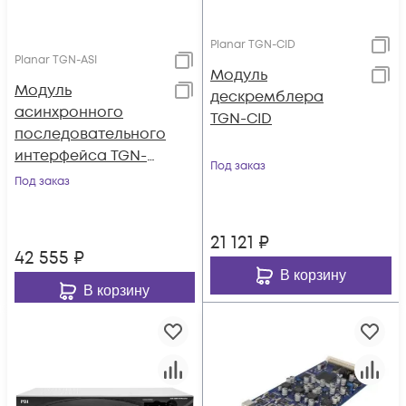
Planar TGN-CID
Planar TGN-ASI
Модуль
Модуль
дескремблера
асинхронного
TGN-CID
последовательного
интерфейса TGN-
Под заказ
ASI
Под заказ
21 121
₽
42 555
₽
В корзину
В корзину