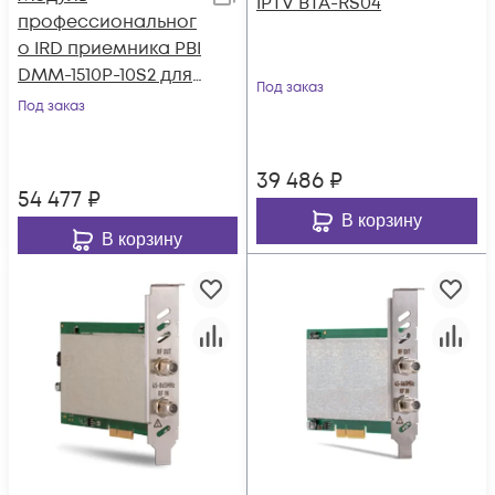
IPTV BTA-RS04
профессиональног
о IRD приемника PBI
DMM-1510P-10S2 для
Под заказ
цифровой ГС PBI
Под заказ
DMM-1000
39 486
₽
54 477
₽
В корзину
В корзину