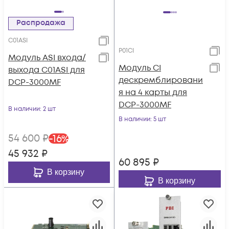
Распродажа
C01ASI
P01CI
Модуль ASI входа/
Модуль CI
выхода C01ASI для
дескремблировани
DCP-3000MF
я на 4 карты для
DCP-3000MF
В наличии
: 2 шт
В наличии
: 5 шт
54 600
₽
-
16
%
45 932
₽
60 895
₽
В корзину
В корзину