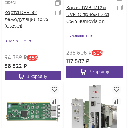
C525CI
Карта DVB-T/T2 и
Карта DVB-S2
DVB-C приемника
демодуляции C525
C544 Sumavision
(C525CI)
В наличии
: 1 шт
В наличии
: 2 шт
235 505
₽
-
50
%
94 389
₽
-
38
%
117 887
₽
58 522
₽
В корзину
В корзину