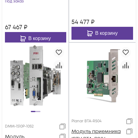
цифровой ГС PBI
Под заказ
DMM-1000
DMM-1000
54 477
₽
67 467
₽
В корзину
В корзину
Planar BTA-RS04
DMM-1510P-10S2
Модуль приемника
Модуль