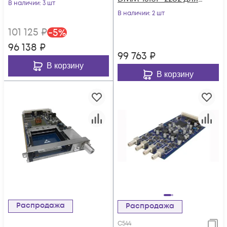
цифровой ГС PBI
В наличии
: 3 шт
цифровой ГС PBI
DMM-1000
В наличии
: 2 шт
DMM-1000
101 125
₽
-
5
%
96 138
₽
99 763
₽
В корзину
В корзину
Распродажа
Распродажа
C544