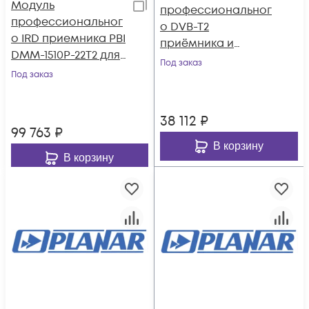
Модуль
профессиональног
профессиональног
о DVB-T2
о IRD приемника PBI
приёмника и
DMM-1510P-22T2 для
двойного
Под заказ
цифровой ГС PBI
Под заказ
аналогового
DMM-1000
модулятора PBI
DMM-1701PM-04T2
38 112
₽
99 763
₽
В корзину
В корзину