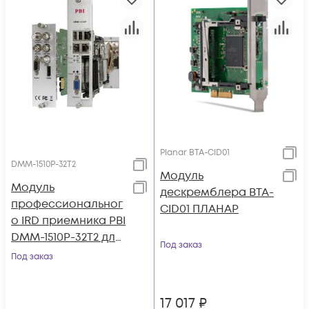
Planar BTA-CID01
DMM-1510P-32T2
Модуль
Модуль
дескремблера BTA-
профессиональног
CID01 ПЛАНАР
о IRD приемника PBI
DMM-1510P-32T2 для
Под заказ
цифровой ГС PBI
Под заказ
DMM-1000
17 017
₽