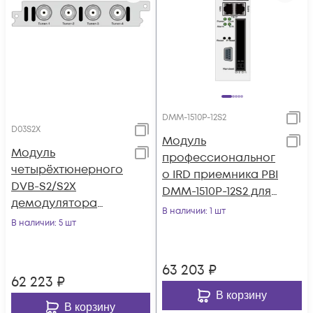
DMM-1510P-12S2
D03S2X
Модуль
Модуль
профессиональног
четырёхтюнерного
о IRD приемника PBI
DVB-S2/S2X
DMM-1510P-12S2 для
демодулятора
цифровой ГС PBI
В наличии
: 1 шт
поддержка BISS и
В наличии
: 5 шт
DMM-1000
T2-MI для DCP-
3000MF
63 203
₽
62 223
₽
В корзину
В корзину