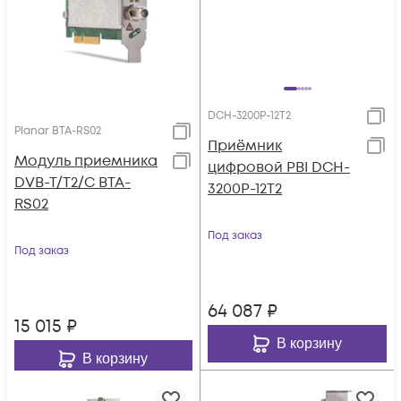
DCH-3200P-12Т2
Planar BTA-RS02
Приёмник
Модуль приемника
цифровой PBI DCH-
DVB-T/T2/C BTA-
3200P-12Т2
RS02
Под заказ
Под заказ
64 087
₽
15 015
₽
В корзину
В корзину