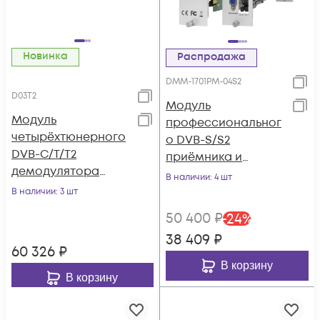
Новинка
Распродажа
DMM-1701PM-04S2
D03T2
Модуль
Модуль
профессиональног
четырёхтюнерного
о DVB-S/S2
DVB-C/T/T2
приёмника и
демодулятора
двойного
В наличии
: 4 шт
D03T2 для DCP-
аналогового
В наличии
: 3 шт
3000MF
модулятора PBI
50 400
₽
-
24
%
DMM-1701PM-04S2
38 409
₽
60 326
₽
В корзину
В корзину