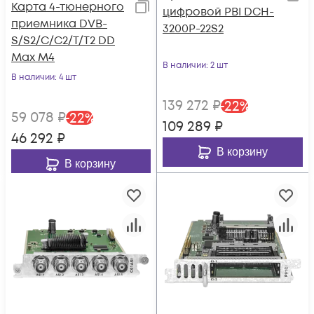
Карта 4-тюнерного
цифровой PBI DCH-
приемника DVB-
3200P-22S2
S/S2/C/C2/T/T2 DD
Max M4
В наличии
: 2 шт
В наличии
: 4 шт
139 272
₽
-
22
%
59 078
₽
-
22
%
109 289
₽
46 292
₽
В корзину
В корзину