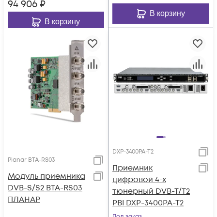
94 906
₽
В корзину
В корзину
DXP-3400PA-T2
Planar BTA-RS03
Приемник
Модуль приемника
цифровой 4-х
DVB-S/S2 BTA-RS03
тюнерный DVB-T/T2
ПЛАНАР
PBI DXP-3400PA-T2
Под заказ