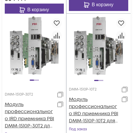
В корзину
В корзину
DMM-1510P-10T2
DMM-1510P-30T2
Модуль
Модуль
профессиональног
профессиональног
о IRD приемника PBI
о IRD приемника PBI
DMM-1510P-10T2 для
DMM-1510P-30T2 для
цифровой ГС PBI
Под заказ