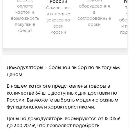
расчёт,
ремонт
России
га
оплата
оборудования
Самовывоз
По
картой и
в
и отправка
у
возможность
согласованные
заказов по
обсл
покупки в
сроки
всей
и п
кредит
России
гара
Демодуляторы – большой выбор по выгодным
ценам.
В нашем каталоге представлены товары в
количестве 64 шт., доступных для доставки по
России. Вы можете выбрать модели с разным
функционалом и характеристиками.
Цены на демодуляторы варьируются от 15 015 ₽
до 300 207 ₽, что позволяет подобрать