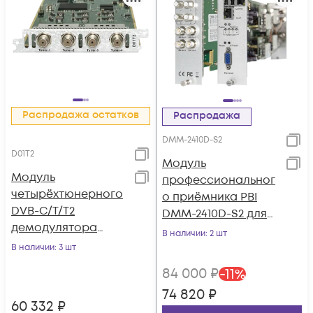
Распродажа остатков
Распродажа
DMM-2410D-S2
D01T2
Модуль
Модуль
профессиональног
четырёхтюнерного
о приёмника PBI
DVB-C/T/T2
DMM-2410D-S2 для
демодулятора
цифровой ГС PBI
В наличии
: 2 шт
D01T2 для DCP-
DMM-1000
В наличии
: 3 шт
3000MF
84 000
₽
-
11
%
74 820
₽
60 332
₽